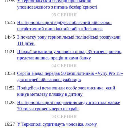
11:36
У Тернопільській громаді призначили
уповноваженого з питань безбар’єрності
05 СЕРПНЯ
15:45
На Тернопільщині відбувся обласний військово-
патріотичний вишкільний табір «Легіонер»
14:45
З початку року тернопільські поліцейські розшукали
111 дітей
11:21
Шахраї виманили у чоловіка понад 35 тисяч гривень,
представившись працівниками банку
04 СЕРПНЯ
13:33
Сергій Надал передав 50 безпілотників «Vyriy Pro 15»
для потреб військовослужбовців
11:52
Поліцейські встановили особу зловмисника, який
кинув металеву пляшку в дитину
11:28
На Тернопільщині продавчиня меду втратила майже
70 тисяч гривень через шахраїв
03 СЕРПНЯ
16:27
У Тернополі судитимуть чоловіка, якому