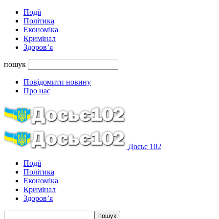
Події
Політика
Економіка
Кримінал
Здоров’я
пошук
Повідомити новину
Про нас
Досьє 102
Події
Політика
Економіка
Кримінал
Здоров’я