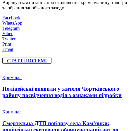
Вирішується питання про оголошення кременчанину підозри
та обрання запобіжного заходу.
Facebook
WhatsApp
Telegram
Viber
Twitter
Print
Email
СТАТТІ ПО ТЕМІ
Кримінал
Поліцейські виявили у жителя Чортківського
району посвідчення водія з ознаками підробки
Кримінал
Смертельна ДТП поблизу села Кам’янки:
поліцейські скерували обвинувальний акт до