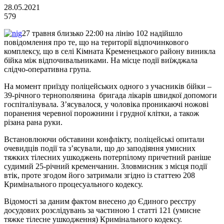
28.05.2021
579
27 травня близько 22:00 на лінію 102 надійшло
повідомлення про те, що на території відпочинкового
комплексу, що в селі Кімната Кременецького району виникла
бійка між відпочивальниками. На місце події виїжджала
слідчо-оперативна група.
На момент приїзду поліцейських одного з учасників бійки –
39-річного тернополянина бригада лікарів швидкої допомоги
госпіталізувала. З’ясувалося, у чоловіка проникаючі ножові
поранення черевної порожнини і грудної клітки, а також
різана рана руки.
Встановлюючи обставини конфлікту, поліцейські опитали
очевидців події та з’ясували, що до заподіяння умисних
тяжких тілесних ушкоджень потерпілому причетний раніше
судимий 25-річний кременчанин. Зловмисник з місця події
втік, проте згодом його затримали згідно із статтею 208
Кримінального процесуального кодексу.
Відомості за даним фактом внесено до Єдиного реєстру
досудових розслідувань за частиною 1 статті 121 (умисне
тяжке тілесне ушкодження) Кримінального кодексу.