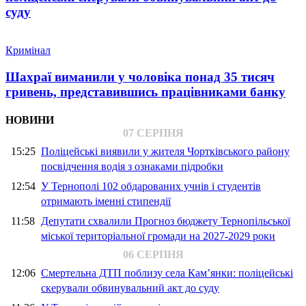
суду
Кримінал
Шахраї виманили у чоловіка понад 35 тисяч
гривень, представившись працівниками банку
НОВИНИ
07 СЕРПНЯ
15:25
Поліцейські виявили у жителя Чортківського району
посвідчення водія з ознаками підробки
12:54
У Тернополі 102 обдарованих учнів і студентів
отримають іменні стипендії
11:58
Депутати схвалили Прогноз бюджету Тернопільської
міської територіальної громади на 2027-2029 роки
06 СЕРПНЯ
12:06
Смертельна ДТП поблизу села Кам’янки: поліцейські
скерували обвинувальний акт до суду