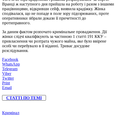
Вранці ж наступного дня прийшла на роботу і разом з іншими
працівницями, відкривши сейф, виявила крадіжку. Жінка
сподівалася, що не попаде в поле зору підозрюваних, проте
оперативники зібрали докази її причетності до
протиправного.
За даним фактом розпочато кримінальне провадження. Дії
жінки слідчі кваліфікують за частиною 1 статті 191 ККУ –
привласнення чи розтрата чужого майна, яке було ввірене
особі чи перебувало в її віданні. Триває досудове
розслідування.
Facebook
WhatsApp
Telegram
Viber
Twitter
Print
Email
СТАТТІ ПО ТЕМІ
Кримінал