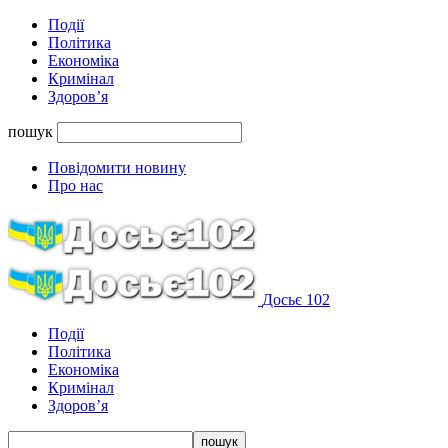
Події
Політика
Економіка
Кримінал
Здоров’я
пошук
Повідомити новину
Про нас
Досьє 102
Події
Політика
Економіка
Кримінал
Здоров’я