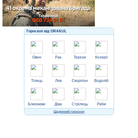
Гороскоп від ORAKUL
Овен
Рак
Терези
Козеріг
Тілець
Лев
Скорпіон
Водолій
Близнюки
Діва
Стрілець
Риби
Щоденний гороскоп