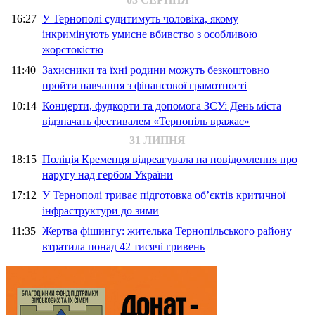
16:27
У Тернополі судитимуть чоловіка, якому
інкримінують умисне вбивство з особливою
жорстокістю
11:40
Захисники та їхні родини можуть безкоштовно
пройти навчання з фінансової грамотності
10:14
Концерти, фудкорти та допомога ЗСУ: День міста
відзначать фестивалем «Тернопіль вражає»
31 ЛИПНЯ
18:15
Поліція Кременця відреагувала на повідомлення про
наругу над гербом України
17:12
У Тернополі триває підготовка об’єктів критичної
інфраструктури до зими
11:35
Жертва фішингу: жителька Тернопільського району
втратила понад 42 тисячі гривень