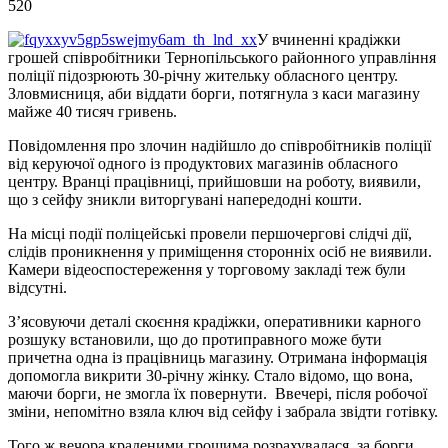
520
У вчиненні крадіжки
грошей співробітники Тернопільського районного управління
поліції підозрюють 30-річну жительку обласного центру.
Зловмисниця, аби віддати борги, потягнула з каси магазину
майже 40 тисяч гривень.
Повідомлення про злочин надійшло до співробітників поліції
від керуючої одного із продуктових магазинів обласного
центру. Вранці працівниці, прийшовши на роботу, виявили,
що з сейфу зникли виторгувані напередодні кошти.
На місці події поліцейські провели першочергові слідчі дії,
слідів проникнення у приміщення сторонніх осіб не виявили.
Камери відеоспостереження у торговому закладі теж були
відсутні.
З’ясовуючи деталі скоєння крадіжки, оперативники карного
розшуку встановили, що до протиправного може бути
причетна одна із працівниць магазину. Отримана інформація
допомогла викрити 30-річну жінку. Стало відомо, що вона,
маючи борги, не змогла їх повернути. Ввечері, після робочої
зміни, непомітно взяла ключ від сейфу і забрала звідти готівку.
Того ж вечора краденими грошима розрахувалася за борги.