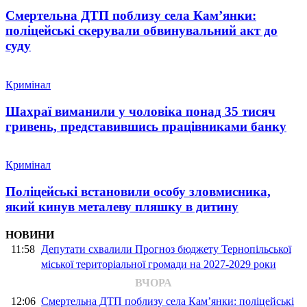
Смертельна ДТП поблизу села Кам’янки:
поліцейські скерували обвинувальний акт до
суду
Кримінал
Шахраї виманили у чоловіка понад 35 тисяч
гривень, представившись працівниками банку
Кримінал
Поліцейські встановили особу зловмисника,
який кинув металеву пляшку в дитину
НОВИНИ
11:58
Депутати схвалили Прогноз бюджету Тернопільської
міської територіальної громади на 2027-2029 роки
ВЧОРА
12:06
Смертельна ДТП поблизу села Кам’янки: поліцейські