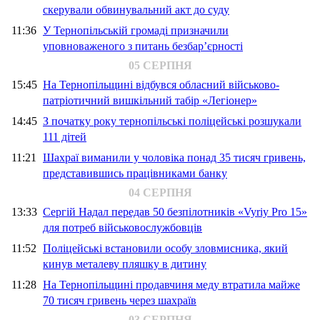
скерували обвинувальний акт до суду
11:36
У Тернопільській громаді призначили
уповноваженого з питань безбар’єрності
05 СЕРПНЯ
15:45
На Тернопільщині відбувся обласний військово-
патріотичний вишкільний табір «Легіонер»
14:45
З початку року тернопільські поліцейські розшукали
111 дітей
11:21
Шахраї виманили у чоловіка понад 35 тисяч гривень,
представившись працівниками банку
04 СЕРПНЯ
13:33
Сергій Надал передав 50 безпілотників «Vyriy Pro 15»
для потреб військовослужбовців
11:52
Поліцейські встановили особу зловмисника, який
кинув металеву пляшку в дитину
11:28
На Тернопільщині продавчиня меду втратила майже
70 тисяч гривень через шахраїв
03 СЕРПНЯ