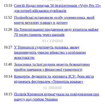
13:33
Сергій Надал передав 50 безпілотників «Vyriy Pro 15»
для потреб військовослужбовців
11:52
Поліцейські встановили особу зловмисника, який
кинув металеву пляшку в дитину
11:28
На Тернопільщині продавчиня меду втратила майже
70 тисяч гривень через шахраїв
03 СЕРПНЯ
16:27
У Тернополі судитимуть чоловіка, якому
інкримінують умисне вбивство з особливою
жорстокістю
11:40
Захисники та їхні родини можуть безкоштовно
пройти навчання з фінансової грамотності
10:14
Концерти, фудкорти та допомога ЗСУ: День міста
відзначать фестивалем «Тернопіль вражає»
31 ЛИПНЯ
18:15
Поліція Кременця відреагувала на повідомлення про
наругу над гербом України