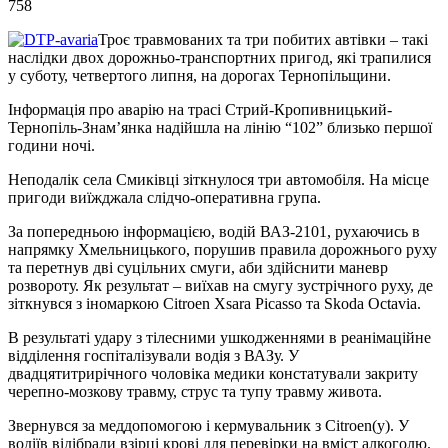
758
Троє травмованих та три побитих автівки – такі
наслідки двох дорожньо-транспортних пригод, які трапилися
у суботу, четвертого липня, на дорогах Тернопільщини.
Інформація про аварію на трасі Стрий-Кропивницький-
Тернопіль-Знам’янка надійшла на лінію “102” близько першої
години ночі.
Неподалік села Смиківці зіткнулося три автомобіля. На місце
пригоди виїжджала слідчо-оперативна група.
За попередньою інформацією, водій ВАЗ-2101, рухаючись в
напрямку Хмельницького, порушив правила дорожнього руху
та перетнув дві суцільних смуги, аби здійснити маневр
розвороту. Як результат – виїхав на смугу зустрічного руху, де
зіткнувся з іномаркою Citroen Xsara Picasso та Skoda Octavia.
В результаті удару з тілесними ушкодженнями в реанімаційне
відділення госпіталізували водія з ВАЗу. У
двадцятитрирічного чоловіка медики констатували закриту
черепно-мозкову травму, струс та тупу травму живота.
Звернувся за меддопомогою і кермувальник з Citroen(у). У
водіїв відібрали взірці крові для перевірки на вміст алкоголю.