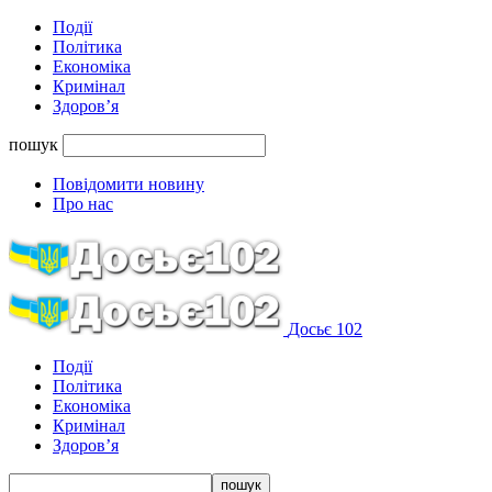
Події
Політика
Економіка
Кримінал
Здоров’я
пошук
Повідомити новину
Про нас
Досьє 102
Події
Політика
Економіка
Кримінал
Здоров’я