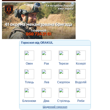
Гороскоп від ORAKUL
Овен
Рак
Терези
Козеріг
Тілець
Лев
Скорпіон
Водолій
Близнюки
Діва
Стрілець
Риби
Щоденний гороскоп