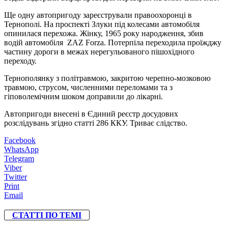
Ще одну автопригоду зареєстрували правоохоронці в
Тернополі. На проспекті Злуки під колесами автомобіля
опинилася перехожа. Жінку, 1965 року народження, збив
водій автомобіля ZAZ Forza. Потерпіла переходила проїжджу
частину дороги в межах нерегульованого пішохідного
переходу.
Тернополянку з політравмою, закритою черепно-мозковою
травмою, струсом, численними переломами та з
гіповолемічним шоком доправили до лікарні.
Автопригоди внесені в Єдиний реєстр досудових
розслідувань згідно статті 286 ККУ. Триває слідство.
Facebook
WhatsApp
Telegram
Viber
Twitter
Print
Email
СТАТТІ ПО ТЕМІ