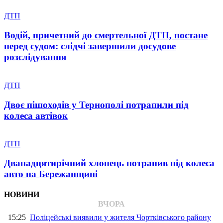
ДТП
Водій, причетний до смертельної ДТП, постане
перед судом: слідчі завершили досудове
розслідування
ДТП
Двоє пішоходів у Тернополі потрапили під
колеса автівок
ДТП
Дванадцятирічний хлопець потрапив під колеса
авто на Бережанщині
НОВИНИ
ВЧОРА
15:25
Поліцейські виявили у жителя Чортківського району