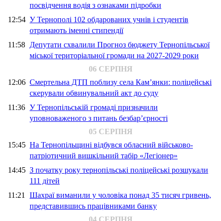
посвідчення водія з ознаками підробки
12:54
У Тернополі 102 обдарованих учнів і студентів
отримають іменні стипендії
11:58
Депутати схвалили Прогноз бюджету Тернопільської
міської територіальної громади на 2027-2029 роки
06 СЕРПНЯ
12:06
Смертельна ДТП поблизу села Кам’янки: поліцейські
скерували обвинувальний акт до суду
11:36
У Тернопільській громаді призначили
уповноваженого з питань безбар’єрності
05 СЕРПНЯ
15:45
На Тернопільщині відбувся обласний військово-
патріотичний вишкільний табір «Легіонер»
14:45
З початку року тернопільські поліцейські розшукали
111 дітей
11:21
Шахраї виманили у чоловіка понад 35 тисяч гривень,
представившись працівниками банку
04 СЕРПНЯ