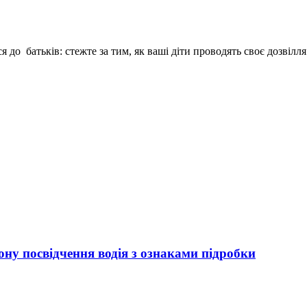
я до батьків: стежте за тим, як ваші діти проводять своє дозвілл
ну посвідчення водія з ознаками підробки