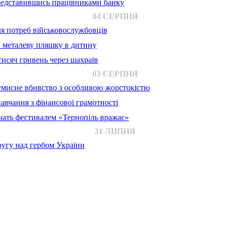
представившись працівниками банку
04 СЕРПНЯ
для потреб військовослужбовців
в металеву пляшку в дитину
исяч гривень через шахраїв
03 СЕРПНЯ
 умисне вбивство з особливою жорстокістю
авчання з фінансової грамотності
ачать фестивалем «Тернопіль вражає»
31 ЛИПНЯ
ругу над гербом України