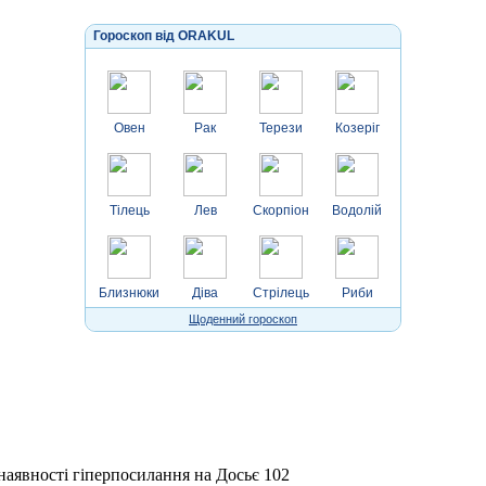
Гороскоп від ORAKUL
Овен
Рак
Терези
Козеріг
Тілець
Лев
Скорпіон
Водолій
Близнюки
Діва
Стрілець
Риби
Щоденний гороскоп
 наявності гіперпосилання на Досьє 102