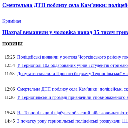
Смертельна ДТП поблизу села Кам’янки: поліцейс
Кримінал
Шахраї виманили у чоловіка понад 35 тисяч гри
НОВИНИ
15:25
Поліцейські виявили у жителя Чортківського району пос
12:54
У Тернополі 102 обдарованих учнів і студентів отримают
11:58
Депутати схвалили Прогноз бюджету Тернопільської міс
12:06
Смертельна ДТП поблизу села Кам’янки: поліцейські ск
11:36
У Тернопільській громаді призначили уповноваженого з
15:45
На Тернопільщині відбувся обласний військово-патріот
14:45
З початку року тернопільські поліцейські розшукали 111