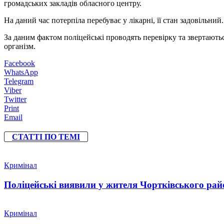
громадських закладів обласного центру.
На даний час потерпіла перебуває у лікарні, її стан задовільний.
За даним фактом поліцейські проводять перевірку та звертаютьс
організм.
Facebook
WhatsApp
Telegram
Viber
Twitter
Print
Email
СТАТТІ ПО ТЕМІ
Кримінал
Поліцейські виявили у жителя Чортківського райо
Кримінал