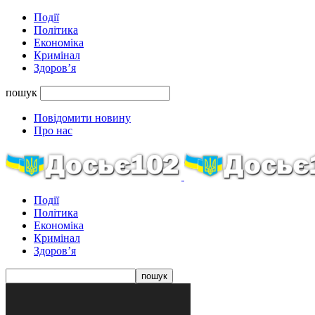
Події
Політика
Економіка
Кримінал
Здоров’я
пошук
Повідомити новину
Про нас
Події
Політика
Економіка
Кримінал
Здоров’я