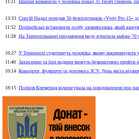
11:21
Шахраї виманили у чоловіка понад 35 тисяч гривень, 
13:33
Сергій Надал передав 50 безпілотників «Vyriy Pro 15» 
11:52
Поліцейські встановили особу зловмисника, який кину
11:28
На Тернопільщині продавчиня меду втратила майже 70 т
16:27
У Тернополі судитимуть чоловіка, якому інкримінують
11:40
Захисники та їхні родини можуть безкоштовно пройти н
10:14
Концерти, фудкорти та допомога ЗСУ: День міста відзн
18:15
Поліція Кременця відреагувала на повідомлення про на