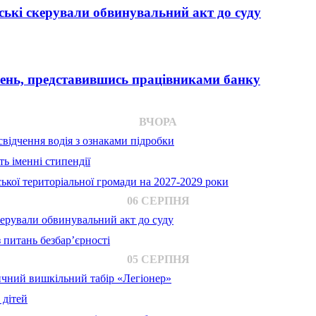
ькі скерували обвинувальний акт до суду
вень, представившись працівниками банку
ВЧОРА
відчення водія з ознаками підробки
ь іменні стипендії
ької територіальної громади на 2027-2029 роки
06 СЕРПНЯ
ерували обвинувальний акт до суду
 питань безбар’єрності
05 СЕРПНЯ
ичний вишкільний табір «Легіонер»
 дітей