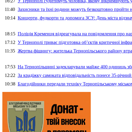
16:27
У Тернополі судитимуть чоловіка, якому інкримінують
11:40
Захисники та їхні родини можуть безкоштовно пройти н
10:14
Концерти, фудкорти та допомога ЗСУ: День міста відзн
18:15
Поліція Кременця відреагувала на повідомлення про на
17:12
У Тернополі триває підготовка об’єктів критичної інфр
11:35
Жертва фішингу: жителька Тернопільського району втра
17:53
На Тернопільщині задекларували майже 400 одиниць зб
12:22
За крадіжку самоката відповідальність понесе 35-річни
10:38
Благодійники передали техніку Тернопільському місько