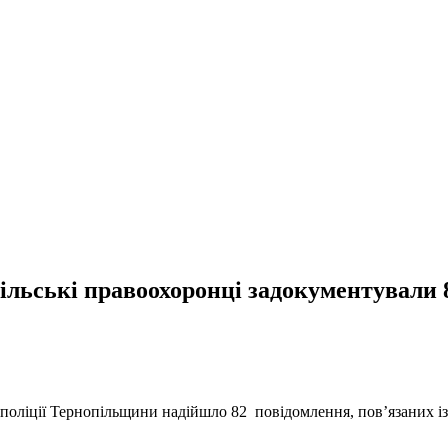
опільські правоохоронці задокументували
цполіції Тернопільщини надійшло 82 повідомлення, пов’язаних і