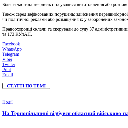
Більша частина звернень стосувалися виготовлення або розповс
Також серед зафіксованих порушень: здійснення передвиборної а
чи політичної реклами або розміщення їх у заборонених законо
Правоохоронці склали та скерували до суду 37 адміністративних
та 173 КУпАП.
Facebook
WhatsApp
Telegram
Viber
Twitter
Print
Email
СТАТТІ ПО ТЕМІ
Події
На Тернопільщині відбувся обласний військово-п