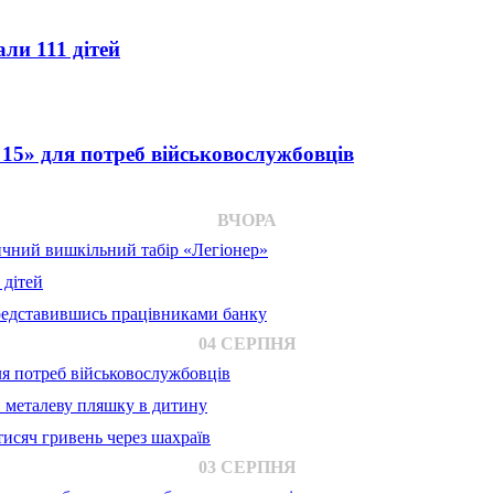
ли 111 дітей
o 15» для потреб військовослужбовців
ВЧОРА
ичний вишкільний табір «Легіонер»
 дітей
представившись працівниками банку
04 СЕРПНЯ
для потреб військовослужбовців
в металеву пляшку в дитину
исяч гривень через шахраїв
03 СЕРПНЯ