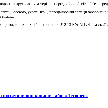
юдження друкованих матеріалів передвиборної агітації без перед
гітації особою, участь якої у передвиборній агітації заборонен
м місцях.
 протоколів. З них 24 – за статтею 212-13 КУпАП , 4 – за ст. 21
атріотичний вишкільний табір «Легіонер»