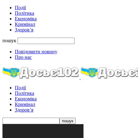
Події
Політика
Економіка
Кримінал
Здоров’я
пошук
Повідомити новину
Про нас
Події
Політика
Економіка
Кримінал
Здоров’я