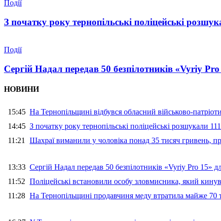
Події
З початку року тернопільські поліцейські розшука
Події
Сергій Надал передав 50 безпілотників «Vyriy Pr
НОВИНИ
15:45
На Тернопільщині відбувся обласний військово-патріот
14:45
З початку року тернопільські поліцейські розшукали 111
11:21
Шахраї виманили у чоловіка понад 35 тисяч гривень, 
13:33
Сергій Надал передав 50 безпілотників «Vyriy Pro 15» 
11:52
Поліцейські встановили особу зловмисника, який кину
11:28
На Тернопільщині продавчиня меду втратила майже 70 т