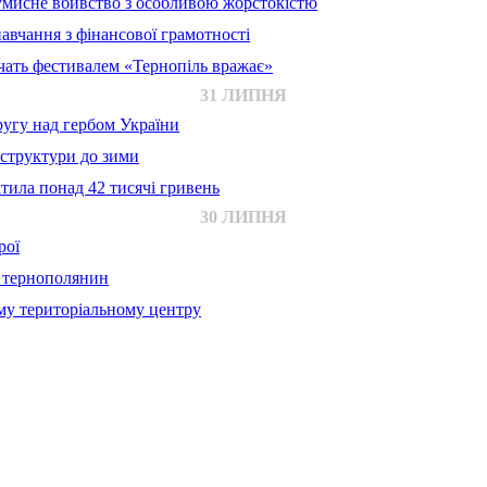
 умисне вбивство з особливою жорстокістю
авчання з фінансової грамотності
ачать фестивалем «Тернопіль вражає»
31 ЛИПНЯ
ругу над гербом України
аструктури до зими
тила понад 42 тисячі гривень
30 ЛИПНЯ
рої
й тернополянин
му територіальному центру