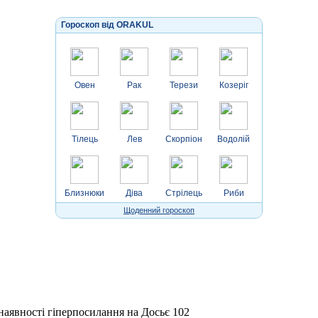
Гороскоп від ORAKUL
Овен
Рак
Терези
Козеріг
Тілець
Лев
Скорпіон
Водолій
Близнюки
Діва
Стрілець
Риби
Щоденний гороскоп
 наявності гіперпосилання на Досьє 102