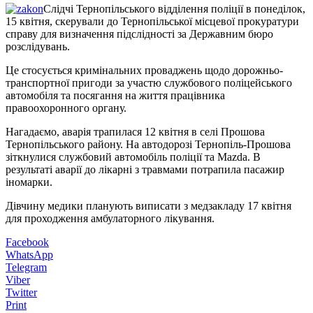
Слідчі Тернопільського відділення поліції в понеділок,
15 квітня, скерували до Тернопільської місцевої прокуратури
справу для визначення підслідності за Державним бюро
розслідувань.
Це стосується кримінальних проваджень щодо дорожньо-
транспортної пригоди за участю службового поліцейського
автомобіля та посягання на життя працівника
правоохоронного органу.
Нагадаємо, аварія трапилася 12 квітня в селі Прошова
Тернопільського району. На автодорозі Тернопіль-Прошова
зіткнулися службовий автомобіль поліції та Mazda. В
результаті аварії до лікарні з травмами потрапила пасажир
іномарки.
Дівчину медики планують виписати з медзакладу 17 квітня
для проходження амбулаторного лікування.
Facebook
WhatsApp
Telegram
Viber
Twitter
Print