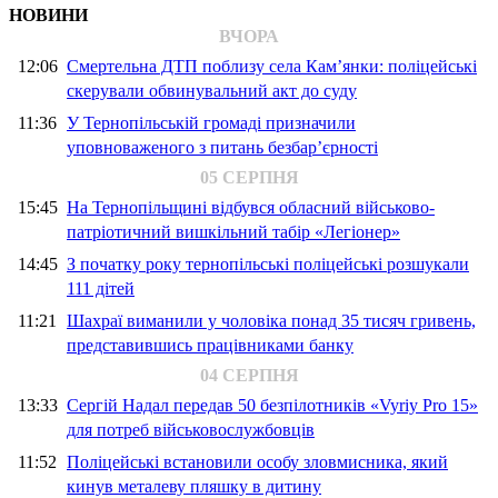
НОВИНИ
ВЧОРА
12:06
Смертельна ДТП поблизу села Кам’янки: поліцейські
скерували обвинувальний акт до суду
11:36
У Тернопільській громаді призначили
уповноваженого з питань безбар’єрності
05 СЕРПНЯ
15:45
На Тернопільщині відбувся обласний військово-
патріотичний вишкільний табір «Легіонер»
14:45
З початку року тернопільські поліцейські розшукали
111 дітей
11:21
Шахраї виманили у чоловіка понад 35 тисяч гривень,
представившись працівниками банку
04 СЕРПНЯ
13:33
Сергій Надал передав 50 безпілотників «Vyriy Pro 15»
для потреб військовослужбовців
11:52
Поліцейські встановили особу зловмисника, який
кинув металеву пляшку в дитину