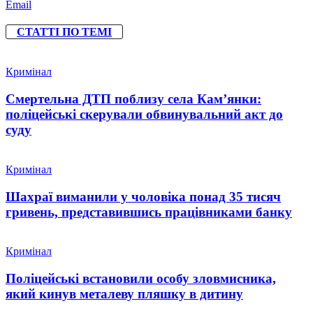
Email
СТАТТІ ПО ТЕМІ
Кримінал
Смертельна ДТП поблизу села Кам’янки:
поліцейські скерували обвинувальний акт до
суду
Кримінал
Шахраї виманили у чоловіка понад 35 тисяч
гривень, представившись працівниками банку
Кримінал
Поліцейські встановили особу зловмисника,
який кинув металеву пляшку в дитину