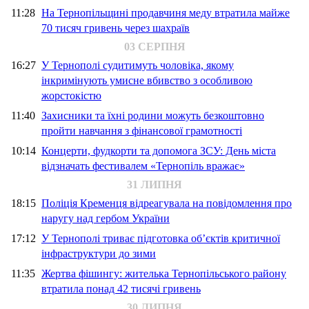
11:28
На Тернопільщині продавчиня меду втратила майже
70 тисяч гривень через шахраїв
03 СЕРПНЯ
16:27
У Тернополі судитимуть чоловіка, якому
інкримінують умисне вбивство з особливою
жорстокістю
11:40
Захисники та їхні родини можуть безкоштовно
пройти навчання з фінансової грамотності
10:14
Концерти, фудкорти та допомога ЗСУ: День міста
відзначать фестивалем «Тернопіль вражає»
31 ЛИПНЯ
18:15
Поліція Кременця відреагувала на повідомлення про
наругу над гербом України
17:12
У Тернополі триває підготовка об’єктів критичної
інфраструктури до зими
11:35
Жертва фішингу: жителька Тернопільського району
втратила понад 42 тисячі гривень
30 ЛИПНЯ