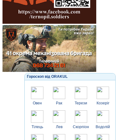
Гороскоп від ORAKUL
Овен
Рак
Терези
Козеріг
Тілець
Лев
Скорпіон
Водолій