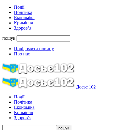
Події
Політика
Економіка
Кримінал
Здоров’я
пошук
Повідомити новину
Про нас
Досьє 102
Події
Політика
Економіка
Кримінал
Здоров’я