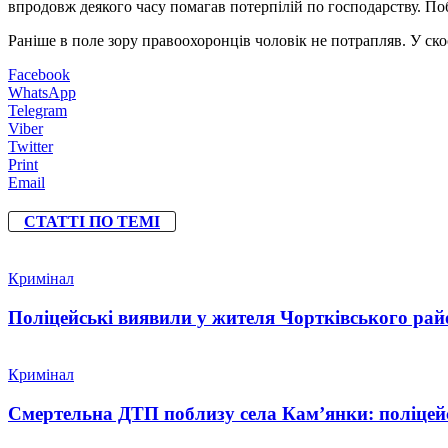
впродовж деякого часу помагав потерпілій по господарству. По
Раніше в поле зору правоохоронців чоловік не потрапляв. У ско
Facebook
WhatsApp
Telegram
Viber
Twitter
Print
Email
СТАТТІ ПО ТЕМІ
Кримінал
Поліцейські виявили у жителя Чортківського райо
Кримінал
Смертельна ДТП поблизу села Кам’янки: поліцейс