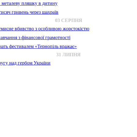
в металеву пляшку в дитину
исяч гривень через шахраїв
03 СЕРПНЯ
 умисне вбивство з особливою жорстокістю
авчання з фінансової грамотності
ачать фестивалем «Тернопіль вражає»
31 ЛИПНЯ
ругу над гербом України