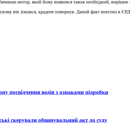
бачивши мотор, який йому виявився також необхідний, вирішив з
єному він зізнався, крадене повернув. Даний факт внесено в ЄРД
ну посвідчення водія з ознаками підробки
ькі скерували обвинувальний акт до суду