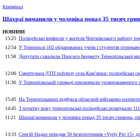
Кримінал
Шахраї виманили у чоловіка понад 35 тисяч гри
НОВИНИ
15:25
Поліцейські виявили у жителя Чортківського району пос
12:54
У Тернополі 102 обдарованих учнів і студентів отримают
11:58
Депутати схвалили Прогноз бюджету Тернопільської міс
12:06
Смертельна ДТП поблизу села Кам’янки: поліцейські ск
11:36
У Тернопільській громаді призначили уповноваженого з
15:45
На Тернопільщині відбувся обласний військово-патріот
14:45
З початку року тернопільські поліцейські розшукали 111
11:21
Шахраї виманили у чоловіка понад 35 тисяч гривень, 
13:33
Сергій Надал передав 50 безпілотників «Vyriy Pro 15» 