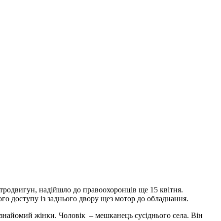
тродвигун, надійшло до правоохоронців ще 15 квітня.
ого доступу із заднього двору щез мотор до обладнання.
 знайомий жінки. Чоловік – мешканець сусіднього села. Він