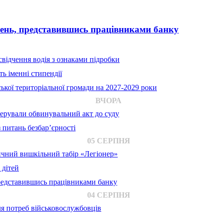
вень, представившись працівниками банку
відчення водія з ознаками підробки
ь іменні стипендії
ької територіальної громади на 2027-2029 роки
ВЧОРА
ерували обвинувальний акт до суду
 питань безбар’єрності
05 СЕРПНЯ
ичний вишкільний табір «Легіонер»
 дітей
представившись працівниками банку
04 СЕРПНЯ
для потреб військовослужбовців