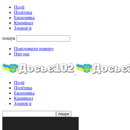
Події
Політика
Економіка
Кримінал
Здоров’я
пошук
Повідомити новину
Про нас
Події
Політика
Економіка
Кримінал
Здоров’я