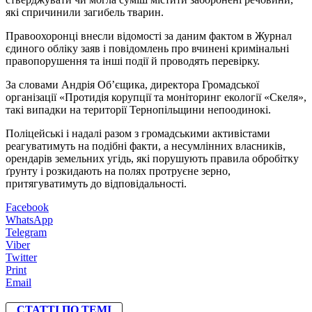
які спричинили загибель тварин.
Правоохоронці внесли відомості за даним фактом в Журнал
єдиного обліку заяв і повідомлень про вчинені кримінальні
правопорушення та інші події й проводять перевірку.
За словами Андрія Об’єщика, директора Громадської
організації «Протидія корупції та моніторинг екології «Скеля»,
такі випадки на території Тернопільщини непоодинокі.
Поліцейські і надалі разом з громадськими активістами
реагуватимуть на подібні факти, а несумлінних власників,
орендарів земельних угідь, які порушують правила обробітку
ґрунту і розкидають на полях протруєне зерно,
притягуватимуть до відповідальності.
Facebook
WhatsApp
Telegram
Viber
Twitter
Print
Email
СТАТТІ ПО ТЕМІ