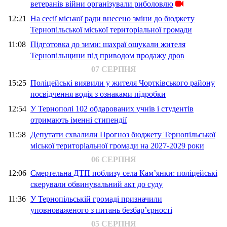
ветеранів війни організували риболовлю
12:21
На сесії міської ради внесено зміни до бюджету
Тернопільської міської територіальної громади
11:08
Підготовка до зими: шахраї ошукали жителя
Тернопільщини під приводом продажу дров
07 СЕРПНЯ
15:25
Поліцейські виявили у жителя Чортківського району
посвідчення водія з ознаками підробки
12:54
У Тернополі 102 обдарованих учнів і студентів
отримають іменні стипендії
11:58
Депутати схвалили Прогноз бюджету Тернопільської
міської територіальної громади на 2027-2029 роки
06 СЕРПНЯ
12:06
Смертельна ДТП поблизу села Кам’янки: поліцейські
скерували обвинувальний акт до суду
11:36
У Тернопільській громаді призначили
уповноваженого з питань безбар’єрності
05 СЕРПНЯ