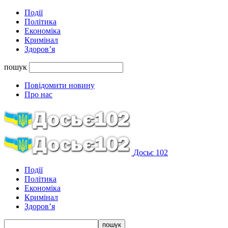
Події
Політика
Економіка
Кримінал
Здоров’я
пошук
Повідомити новину
Про нас
Досьє 102
Події
Політика
Економіка
Кримінал
Здоров’я