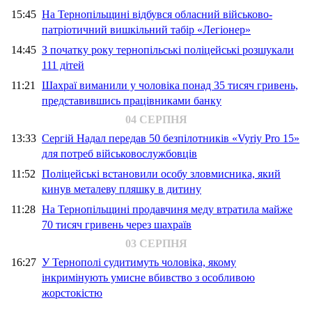
15:45
На Тернопільщині відбувся обласний військово-
патріотичний вишкільний табір «Легіонер»
14:45
З початку року тернопільські поліцейські розшукали
111 дітей
11:21
Шахраї виманили у чоловіка понад 35 тисяч гривень,
представившись працівниками банку
04 СЕРПНЯ
13:33
Сергій Надал передав 50 безпілотників «Vyriy Pro 15»
для потреб військовослужбовців
11:52
Поліцейські встановили особу зловмисника, який
кинув металеву пляшку в дитину
11:28
На Тернопільщині продавчиня меду втратила майже
70 тисяч гривень через шахраїв
03 СЕРПНЯ
16:27
У Тернополі судитимуть чоловіка, якому
інкримінують умисне вбивство з особливою
жорстокістю