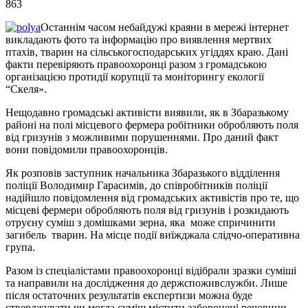
863
Останнім часом небайдужі краяни в мережі інтернет
викладають фото та інформацію про виявлення мертвих
птахів, тварин на сільськогосподарських угіддях краю. Дані
факти перевіряють правоохоронці разом з громадською
організацією протидії корупції та моніторингу екології
“Скеля».
Нещодавно громадські активісти виявили, як в Збаразькому
районі на полі місцевого фермера робітники обробляють поля
від гризунів з можливими порушеннями. Про даний факт
вони повідомили правоохоронців.
Як розповів заступник начальника Збаразького відділення
поліції Володимир Гарасимів, до співробітників поліції
надійшло повідомлення від громадських активістів про те, що
місцеві фермери обробляють поля від гризунів і розкидають
отруєну суміш з домішками зерна, яка може спричинити
загибель тварин. На місце події виїжджала слідчо-оперативна
група.
Разом із спеціалістами правоохоронці відібрали зразки суміші
та направили на дослідження до держспоживслужби. Лише
після остаточних результатів експертизи можна буде
стверджувати чи могла суміш містити заборонені речовини,