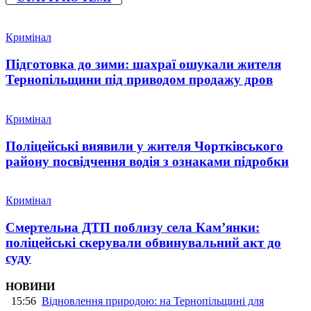
Кримінал
Підготовка до зими: шахраї ошукали жителя
Тернопільщини під приводом продажу дров
Кримінал
Поліцейські виявили у жителя Чортківського
району посвідчення водія з ознаками підробки
Кримінал
Смертельна ДТП поблизу села Кам’янки:
поліцейські скерували обвинувальний акт до
суду
НОВИНИ
15:56
Відновлення природою: на Тернопільщині для