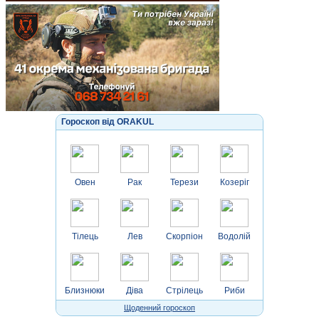
Гороскоп від ORAKUL
Овен
Рак
Терези
Козеріг
Тілець
Лев
Скорпіон
Водолій
Близнюки
Діва
Стрілець
Риби
Щоденний гороскоп