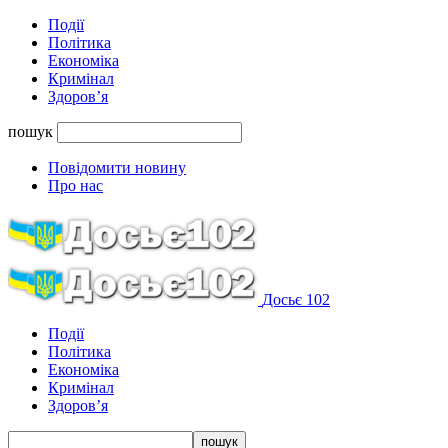
Події
Політика
Економіка
Кримінал
Здоров’я
пошук
Повідомити новину
Про нас
Досьє 102
Події
Політика
Економіка
Кримінал
Здоров’я