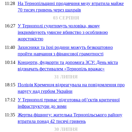
11:28
На Тернопільщині продавчиня меду втратила майже
70 тисяч гривень через шахраїв
03 СЕРПНЯ
16:27
У Тернополі судитимуть чоловіка, якому
інкримінують умисне вбивство з особливою
жорстокістю
11:40
Захисники та їхні родини можуть безкоштовно
пройти навчання з фінансової грамотності
10:14
Концерти, фудкорти та допомога ЗСУ: День міста
відзначать фестивалем «Тернопіль вражає»
31 ЛИПНЯ
18:15
Поліція Кременця відреагувала на повідомлення про
наругу над гербом України
17:12
У Тернополі триває підготовка об’єктів критичної
інфраструктури до зими
11:35
Жертва фішингу: жителька Тернопільського району
втратила понад 42 тисячі гривень
30 ЛИПНЯ