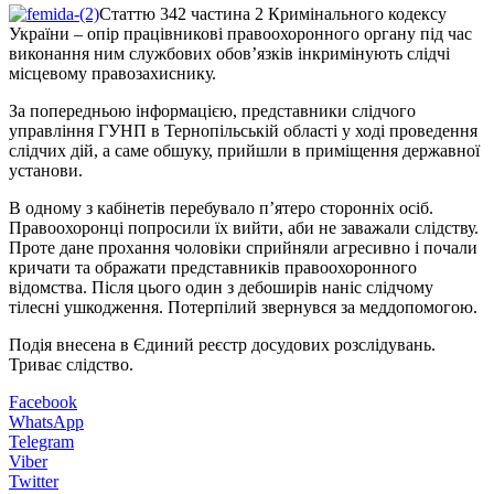
Статтю 342 частина 2 Кримінального кодексу
України – опір працівникові правоохоронного органу під час
виконання ним службових обов’язків інкримінують слідчі
місцевому правозахиснику.
За попередньою інформацією, представники слідчого
управління ГУНП в Тернопільській області у ході проведення
слідчих дій, а саме обшуку, прийшли в приміщення державної
установи.
В одному з кабінетів перебувало п’ятеро сторонніх осіб.
Правоохоронці попросили їх вийти, аби не заважали слідству.
Проте дане прохання чоловіки сприйняли агресивно і почали
кричати та ображати представників правоохоронного
відомства. Після цього один з дебоширів наніс слідчому
тілесні ушкодження. Потерпілий звернувся за меддопомогою.
Подія внесена в Єдиний реєстр досудових розслідувань.
Триває слідство.
Facebook
WhatsApp
Telegram
Viber
Twitter