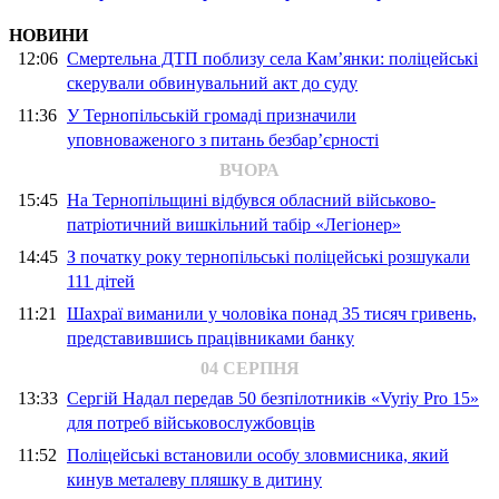
НОВИНИ
12:06
Смертельна ДТП поблизу села Кам’янки: поліцейські
скерували обвинувальний акт до суду
11:36
У Тернопільській громаді призначили
уповноваженого з питань безбар’єрності
ВЧОРА
15:45
На Тернопільщині відбувся обласний військово-
патріотичний вишкільний табір «Легіонер»
14:45
З початку року тернопільські поліцейські розшукали
111 дітей
11:21
Шахраї виманили у чоловіка понад 35 тисяч гривень,
представившись працівниками банку
04 СЕРПНЯ
13:33
Сергій Надал передав 50 безпілотників «Vyriy Pro 15»
для потреб військовослужбовців
11:52
Поліцейські встановили особу зловмисника, який
кинув металеву пляшку в дитину