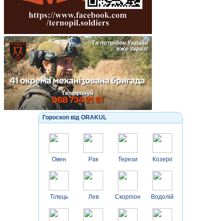
Гороскоп від ORAKUL
Овен
Рак
Терези
Козеріг
Тілець
Лев
Скорпіон
Водолій