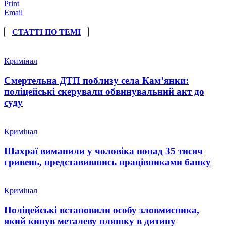
Print
Email
СТАТТІ ПО ТЕМІ
Кримінал
Смертельна ДТП поблизу села Кам’янки:
поліцейські скерували обвинувальний акт до
суду
Кримінал
Шахраї виманили у чоловіка понад 35 тисяч
гривень, представившись працівниками банку
Кримінал
Поліцейські встановили особу зловмисника,
який кинув металеву пляшку в дитину