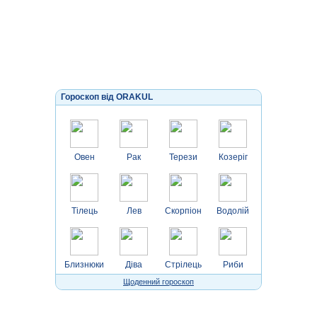
Гороскоп від ORAKUL
Овен
Рак
Терези
Козеріг
Тілець
Лев
Скорпіон
Водолій
Близнюки
Діва
Стрілець
Риби
Щоденний гороскоп