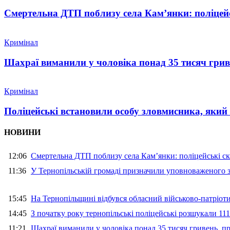
Смертельна ДТП поблизу села Кам’янки: поліцейс
Кримінал
Шахраї виманили у чоловіка понад 35 тисяч гри
Кримінал
Поліцейські встановили особу зловмисника, який
НОВИНИ
12:06
Смертельна ДТП поблизу села Кам’янки: поліцейські ск
11:36
У Тернопільській громаді призначили уповноваженого з
15:45
На Тернопільщині відбувся обласний військово-патріот
14:45
З початку року тернопільські поліцейські розшукали 111
11:21
Шахраї виманили у чоловіка понад 35 тисяч гривень, 