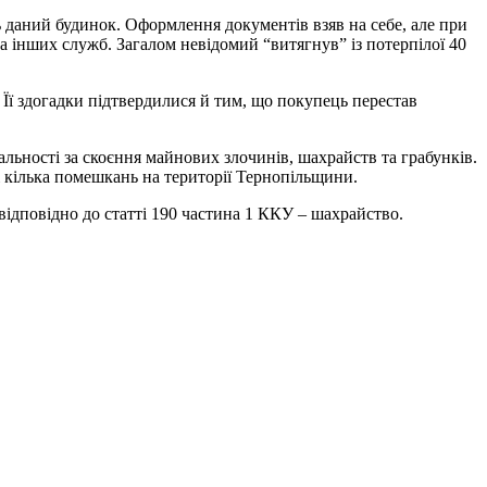
ть даний будинок. Оформлення документів взяв на себе, але при
а інших служб. Загалом невідомий “витягнув” із потерпілої 40
. Її здогадки підтвердилися й тим, що покупець перестав
ьності за скоєння майнових злочинів, шахрайств та грабунків.
 кілька помешкань на території Тернопільщини.
відповідно до статті 190 частина 1 ККУ – шахрайство.