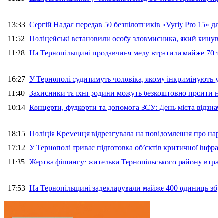
13:33
Сергій Надал передав 50 безпілотників «Vyriy Pro 15» 
11:52
Поліцейські встановили особу зловмисника, який кину
11:28
На Тернопільщині продавчиня меду втратила майже 70 т
16:27
У Тернополі судитимуть чоловіка, якому інкримінують
11:40
Захисники та їхні родини можуть безкоштовно пройти н
10:14
Концерти, фудкорти та допомога ЗСУ: День міста відзн
18:15
Поліція Кременця відреагувала на повідомлення про на
17:12
У Тернополі триває підготовка об’єктів критичної інфр
11:35
Жертва фішингу: жителька Тернопільського району втра
17:53
На Тернопільщині задекларували майже 400 одиниць зб