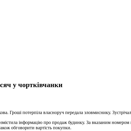
сяч у чортківчанки
ва. Гроші потерпіла власноруч передала зловмиснику. Зустрічала
озмістила інформацію про продаж будинку. За вказаним номером 
 також обговорити вартість покупки.