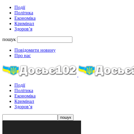
Події
Політика
Економіка
Кримінал
Здоров’я
пошук
Повідомити новину
Про нас
Події
Політика
Економіка
Кримінал
Здоров’я