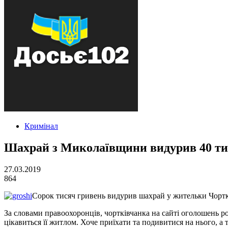
Кримінал
Шахрай з Миколаївщини видурив 40 ти
27.03.2019
864
Сорок тисяч гривень видурив шахрай у жительки Чортко
За словами правоохоронців, чортківчанка на сайті оголошень р
цікавиться її житлом. Хоче приїхати та подивитися на нього, а