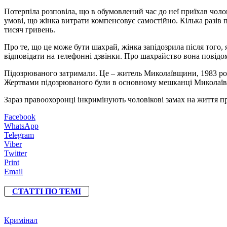
Потерпіла розповіла, що в обумовлений час до неї приїхав чоло
умові, що жінка витрати компенсовує самостійно. Кілька разів 
тисяч гривень.
Про те, що це може бути шахрай, жінка запідозрила після того, 
відповідати на телефонні дзвінки. Про шахрайство вона повідо
Підозрюваного затримали. Це – житель Миколаївщини, 1983 рок
Жертвами підозрюваного були в основному мешканці Миколаївськ
Зараз правоохоронці інкримінують чоловікові замах на життя п
Facebook
WhatsApp
Telegram
Viber
Twitter
Print
Email
СТАТТІ ПО ТЕМІ
Кримінал