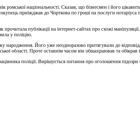
вік ромської національності. Сказав, що бізнесмен і його цікави
покупець приїжджав до Чорткова по гроші на послуги нотаріуса т
як прочитала публікації на інтернет-сайтах про схожі маніпуляції
мила у поліцію.
у народження. Його уже неодноразово притягували до відповідал
ої області. Проте останнім часом він обшахраював та обікрав і
рацівника поліції. Вирішується питання про оголошення підозри 