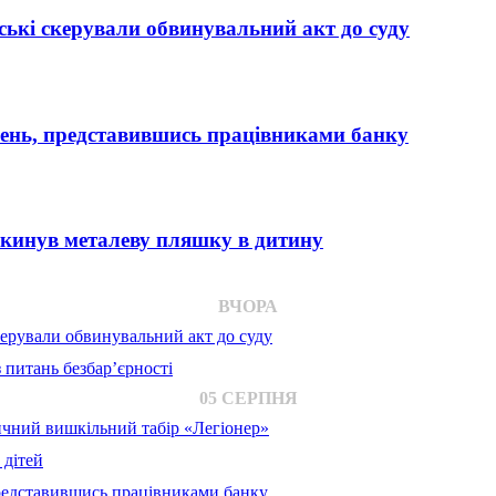
ькі скерували обвинувальний акт до суду
вень, представившись працівниками банку
 кинув металеву пляшку в дитину
ВЧОРА
ерували обвинувальний акт до суду
 питань безбар’єрності
05 СЕРПНЯ
ичний вишкільний табір «Легіонер»
 дітей
представившись працівниками банку