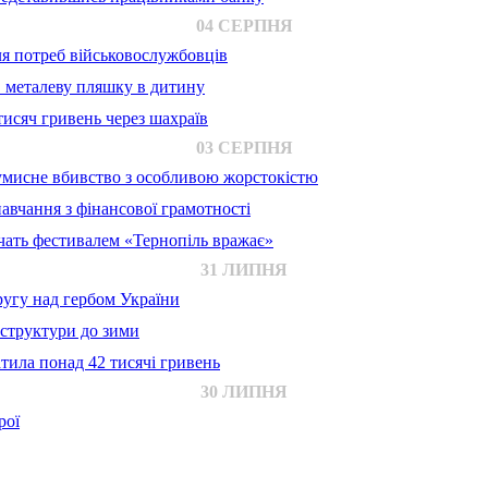
04 СЕРПНЯ
для потреб військовослужбовців
в металеву пляшку в дитину
исяч гривень через шахраїв
03 СЕРПНЯ
 умисне вбивство з особливою жорстокістю
авчання з фінансової грамотності
ачать фестивалем «Тернопіль вражає»
31 ЛИПНЯ
ругу над гербом України
аструктури до зими
тила понад 42 тисячі гривень
30 ЛИПНЯ
рої