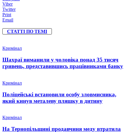
Viber
Twitter
Print
Email
СТАТТІ ПО ТЕМІ
Кримінал
Шахраї виманили у чоловіка понад 35 тисяч
гривень, представившись працівниками банку
Кримінал
Поліцейські встановили особу зловмисника,
який кинув металеву пляшку в дитину
Кримінал
На Тернопільщині продавчиня меду втратила