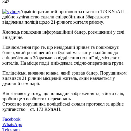
842
Адміністративний протокол за статтею 173 КУпАП –
дрібне хуліганство склали співробітники Збаразького
відділення поліції щодо 21-річного жителя району.
Хлопець пошкодив інформаційний банер, розміщений у селі
Гніздичне.
Повідомлення про те, що невідомий зриває та пошкоджує
банер, який розміщений на будівлі магазину надійшло до
співробітників Збаразького відділення поліції від місцевих
жителів. На місце події виїжджала слідчо-оперативна група.
Поліцейські виявили юнака, який зривав банер. Порушником
виявився 21-річний місцевий житель, який навчається у
духовній семінарії.
Він зізнався у тому, що пошкодив зображення та, з його слів,
зробив це з особистих переконань.
Стосовно порушника поліцейські склали протокол за дрібне
хуліганство – ст. 173 КУпАП.
Facebook
WhatsApp
Telegram