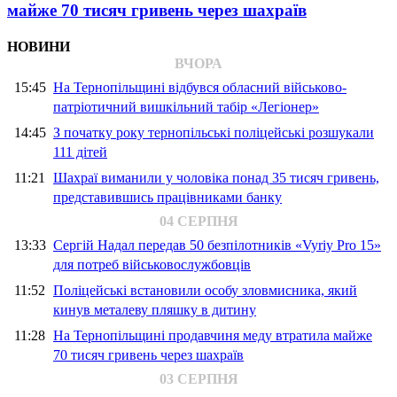
майже 70 тисяч гривень через шахраїв
НОВИНИ
ВЧОРА
15:45
На Тернопільщині відбувся обласний військово-
патріотичний вишкільний табір «Легіонер»
14:45
З початку року тернопільські поліцейські розшукали
111 дітей
11:21
Шахраї виманили у чоловіка понад 35 тисяч гривень,
представившись працівниками банку
04 СЕРПНЯ
13:33
Сергій Надал передав 50 безпілотників «Vyriy Pro 15»
для потреб військовослужбовців
11:52
Поліцейські встановили особу зловмисника, який
кинув металеву пляшку в дитину
11:28
На Тернопільщині продавчиня меду втратила майже
70 тисяч гривень через шахраїв
03 СЕРПНЯ