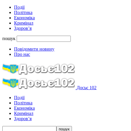
Події
Політика
Економіка
Кримінал
Здоров’я
пошук
Повідомити новину
Про нас
Досьє 102
Події
Політика
Економіка
Кримінал
Здоров’я