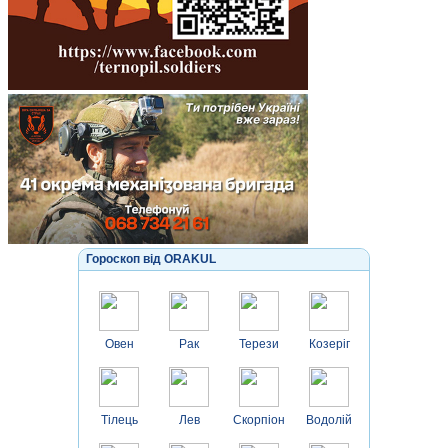
Гороскоп від ORAKUL
Овен
Рак
Терези
Козеріг
Тілець
Лев
Скорпіон
Водолій