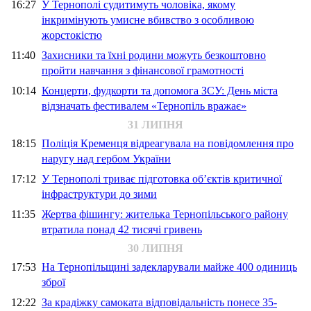
16:27
У Тернополі судитимуть чоловіка, якому
інкримінують умисне вбивство з особливою
жорстокістю
11:40
Захисники та їхні родини можуть безкоштовно
пройти навчання з фінансової грамотності
10:14
Концерти, фудкорти та допомога ЗСУ: День міста
відзначать фестивалем «Тернопіль вражає»
31 ЛИПНЯ
18:15
Поліція Кременця відреагувала на повідомлення про
наругу над гербом України
17:12
У Тернополі триває підготовка об’єктів критичної
інфраструктури до зими
11:35
Жертва фішингу: жителька Тернопільського району
втратила понад 42 тисячі гривень
30 ЛИПНЯ
17:53
На Тернопільщині задекларували майже 400 одиниць
зброї
12:22
За крадіжку самоката відповідальність понесе 35-