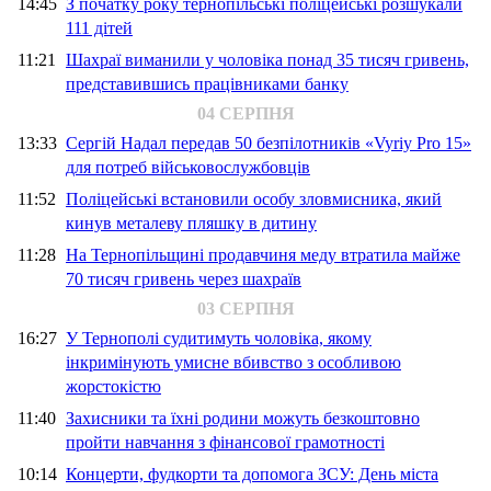
14:45
З початку року тернопільські поліцейські розшукали
111 дітей
11:21
Шахраї виманили у чоловіка понад 35 тисяч гривень,
представившись працівниками банку
04 СЕРПНЯ
13:33
Сергій Надал передав 50 безпілотників «Vyriy Pro 15»
для потреб військовослужбовців
11:52
Поліцейські встановили особу зловмисника, який
кинув металеву пляшку в дитину
11:28
На Тернопільщині продавчиня меду втратила майже
70 тисяч гривень через шахраїв
03 СЕРПНЯ
16:27
У Тернополі судитимуть чоловіка, якому
інкримінують умисне вбивство з особливою
жорстокістю
11:40
Захисники та їхні родини можуть безкоштовно
пройти навчання з фінансової грамотності
10:14
Концерти, фудкорти та допомога ЗСУ: День міста