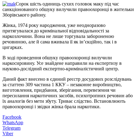
Сорок шість одиниць сухих головок маку під час
санкціонованого обшуку вилучили правоохоронці в жительки
Зборівського району.
Жінка, 1974 року народження, уже неодноразово
притягувалася до кримінальної відповідальності за
наркозлочини. Вона не лише торгувала забороненою
речовиною, але й сама вживала її як ін’єкційно, так і в
цигарках.
В ході проведення обшуку правоохоронці вилучили
наркосировину. Усе знайдене направили на експертизу в
науково-дослідний експертно-криміналістичний центр.
Даний факт внесено в єдиний реєстр досудових розслідувань
за статтею 309 частина 1 ККУ – незаконне виробництво,
виготовлення, придбання, зберігання, перевезення чи
пересилання наркотичних засобів, психотропних речовин або
їх аналогів без мети збуту. Триває слідство. Встановлюють
правоохоронці і звідки жінка брала наркотики.
Facebook
WhatsApp
Telegram
Viber