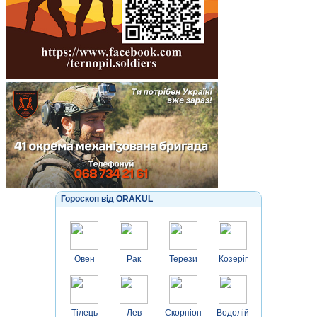
Гороскоп від ORAKUL
Овен
Рак
Терези
Козеріг
Тілець
Лев
Скорпіон
Водолій