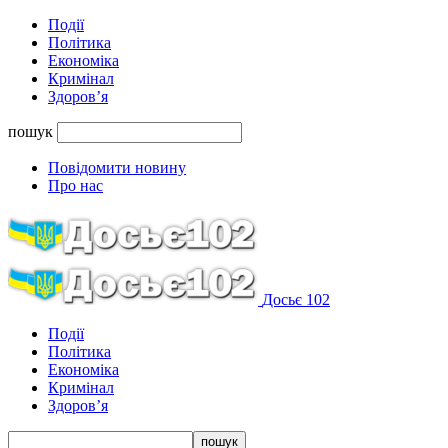
Події
Політика
Економіка
Кримінал
Здоров’я
пошук
Повідомити новину
Про нас
Досьє 102
Події
Політика
Економіка
Кримінал
Здоров’я