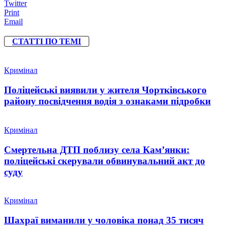
Twitter
Print
Email
СТАТТІ ПО ТЕМІ
Кримінал
Поліцейські виявили у жителя Чортківського
району посвідчення водія з ознаками підробки
Кримінал
Смертельна ДТП поблизу села Кам’янки:
поліцейські скерували обвинувальний акт до
суду
Кримінал
Шахраї виманили у чоловіка понад 35 тисяч