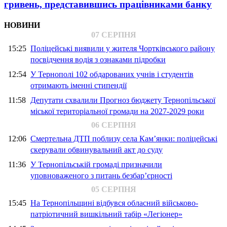
гривень, представившись працівниками банку
НОВИНИ
07 СЕРПНЯ
15:25
Поліцейські виявили у жителя Чортківського району
посвідчення водія з ознаками підробки
12:54
У Тернополі 102 обдарованих учнів і студентів
отримають іменні стипендії
11:58
Депутати схвалили Прогноз бюджету Тернопільської
міської територіальної громади на 2027-2029 роки
06 СЕРПНЯ
12:06
Смертельна ДТП поблизу села Кам’янки: поліцейські
скерували обвинувальний акт до суду
11:36
У Тернопільській громаді призначили
уповноваженого з питань безбар’єрності
05 СЕРПНЯ
15:45
На Тернопільщині відбувся обласний військово-
патріотичний вишкільний табір «Легіонер»