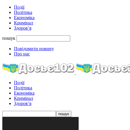
Події
Політика
Економіка
Кримінал
Здоров’я
пошук
Повідомити новину
Про нас
Події
Політика
Економіка
Кримінал
Здоров’я