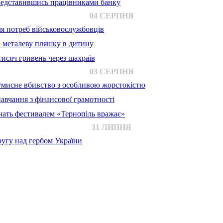
представившись працівниками банку
04 СЕРПНЯ
для потреб військовослужбовців
в металеву пляшку в дитину
исяч гривень через шахраїв
03 СЕРПНЯ
 умисне вбивство з особливою жорстокістю
авчання з фінансової грамотності
ачать фестивалем «Тернопіль вражає»
31 ЛИПНЯ
ругу над гербом України