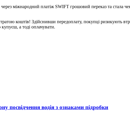
 через міжнародний платіж SWIFT грошовий переказ та стала чек
втратою коштів! Здійснивши передоплату, покупці ризикують втр
 купуєш, а тоді оплачувати.
ну посвідчення водія з ознаками підробки