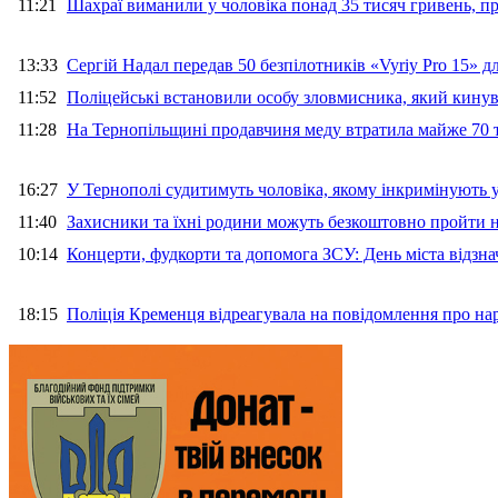
11:21
Шахраї виманили у чоловіка понад 35 тисяч гривень, 
13:33
Сергій Надал передав 50 безпілотників «Vyriy Pro 15» 
11:52
Поліцейські встановили особу зловмисника, який кину
11:28
На Тернопільщині продавчиня меду втратила майже 70 т
16:27
У Тернополі судитимуть чоловіка, якому інкримінують
11:40
Захисники та їхні родини можуть безкоштовно пройти н
10:14
Концерти, фудкорти та допомога ЗСУ: День міста відзн
18:15
Поліція Кременця відреагувала на повідомлення про на