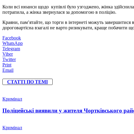
Коли всі нюанси щодо купівлі було узгоджено, жінка здійснила
потрапила, а жінка звернулася за допомогою в поліцію.
Краяни, пам’ятайте, що торги в інтернеті можуть завершитися 
дороговартісна взагалі не варто ризикувати, краще побачити що
Facebook
WhatsApp
Telegram
Viber
Twitter
Print
Email
СТАТТІ ПО ТЕМІ
Кримінал
Поліцейські виявили у жителя Чортківського райо
Кримінал