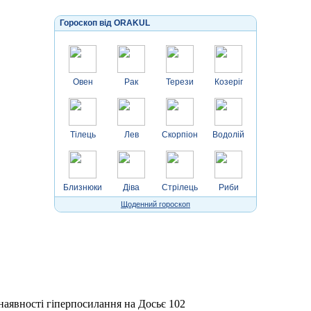
Гороскоп від ORAKUL
Овен
Рак
Терези
Козеріг
Тілець
Лев
Скорпіон
Водолій
Близнюки
Діва
Стрілець
Риби
Щоденний гороскоп
 наявності гіперпосилання на Досьє 102