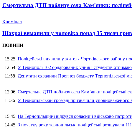
Смертельна ДТП поблизу села Кам’янки: поліцейс
Кримінал
Шахраї виманили у чоловіка понад 35 тисяч гри
НОВИНИ
15:25
Поліцейські виявили у жителя Чортківського району пос
12:54
У Тернополі 102 обдарованих учнів і студентів отримают
11:58
Депутати схвалили Прогноз бюджету Тернопільської міс
12:06
Смертельна ДТП поблизу села Кам’янки: поліцейські ск
11:36
У Тернопільській громаді призначили уповноваженого з
15:45
На Тернопільщині відбувся обласний військово-патріот
14:45
З початку року тернопільські поліцейські розшукали 111