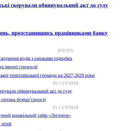
ькі скерували обвинувальний акт до суду
вень, представившись працівниками банку
ВЧОРА
відчення водія з ознаками підробки
ь іменні стипендії
ької територіальної громади на 2027-2029 роки
06 СЕРПНЯ
ерували обвинувальний акт до суду
 питань безбар’єрності
05 СЕРПНЯ
ичний вишкільний табір «Легіонер»
 дітей