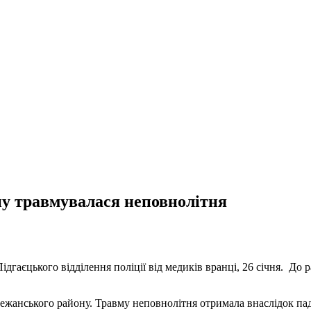
ну травмувалася неповнолітня
гаєцького відділення поліції від медиків вранці, 26 січня. До р
ежанського району. Травму неповнолітня отримала внаслідок пад