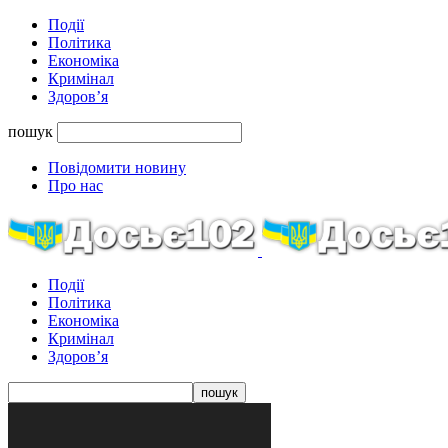
Події
Політика
Економіка
Кримінал
Здоров’я
пошук
Повідомити новину
Про нас
Події
Політика
Економіка
Кримінал
Здоров’я