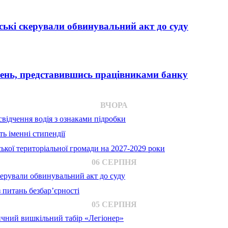
ькі скерували обвинувальний акт до суду
вень, представившись працівниками банку
ВЧОРА
відчення водія з ознаками підробки
ь іменні стипендії
ької територіальної громади на 2027-2029 роки
06 СЕРПНЯ
ерували обвинувальний акт до суду
 питань безбар’єрності
05 СЕРПНЯ
ичний вишкільний табір «Легіонер»