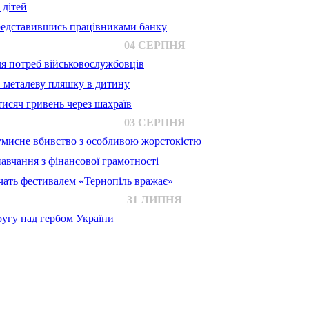
 дітей
представившись працівниками банку
04 СЕРПНЯ
для потреб військовослужбовців
в металеву пляшку в дитину
исяч гривень через шахраїв
03 СЕРПНЯ
 умисне вбивство з особливою жорстокістю
авчання з фінансової грамотності
ачать фестивалем «Тернопіль вражає»
31 ЛИПНЯ
ругу над гербом України