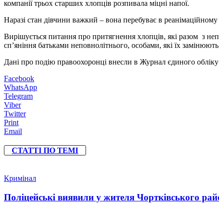
компанії трьох старших хлопців розпивала міцні напої.
Наразі стан дівчини важкий – вона перебуває в реанімаційному в
Вирішується питання про притягнення хлопців, які разом з неп
сп’яніння батьками неповнолітнього, особами, які їх замінюют
Дані про подію правоохоронці внесли в Журнал єдиного обліку 
Facebook
WhatsApp
Telegram
Viber
Twitter
Print
Email
СТАТТІ ПО ТЕМІ
Кримінал
Поліцейські виявили у жителя Чортківського райо