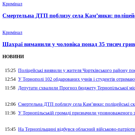
Кримінал
Смертельна ДТП поблизу села Кам’янки: поліцейс
Кримінал
Шахраї виманили у чоловіка понад 35 тисяч гри
НОВИНИ
15:25
Поліцейські виявили у жителя Чортківського району пос
12:54
У Тернополі 102 обдарованих учнів і студентів отримают
11:58
Депутати схвалили Прогноз бюджету Тернопільської міс
12:06
Смертельна ДТП поблизу села Кам’янки: поліцейські ск
11:36
У Тернопільській громаді призначили уповноваженого з
15:45
На Тернопільщині відбувся обласний військово-патріот