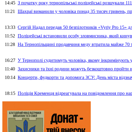
14:45
З початку року тернопільські поліцейські розшукали 111
11:21
Шахраї виманили у чоловіка понад 35 тисяч гривень, 
13:33
Сергій Надал передав 50 безпілотників «Vyriy Pro 15» 
11:52
Поліцейські встановили особу зловмисника, який кину
11:28
На Тернопільщині продавчиня меду втратила майже 70 т
16:27
У Тернополі судитимуть чоловіка, якому інкримінують
11:40
Захисники та їхні родини можуть безкоштовно пройти н
10:14
Концерти, фудкорти та допомога ЗСУ: День міста відзн
18:15
Поліція Кременця відреагувала на повідомлення про на