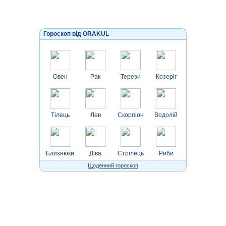
Гороскоп від ORAKUL
Овен
Рак
Терези
Козеріг
Тілець
Лев
Скорпіон
Водолій
Близнюки
Діва
Стрілець
Риби
Щоденний гороскоп