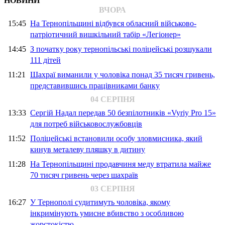
НОВИНИ
ВЧОРА
15:45
На Тернопільщині відбувся обласний військово-
патріотичний вишкільний табір «Легіонер»
14:45
З початку року тернопільські поліцейські розшукали
111 дітей
11:21
Шахраї виманили у чоловіка понад 35 тисяч гривень,
представившись працівниками банку
04 СЕРПНЯ
13:33
Сергій Надал передав 50 безпілотників «Vyriy Pro 15»
для потреб військовослужбовців
11:52
Поліцейські встановили особу зловмисника, який
кинув металеву пляшку в дитину
11:28
На Тернопільщині продавчиня меду втратила майже
70 тисяч гривень через шахраїв
03 СЕРПНЯ
16:27
У Тернополі судитимуть чоловіка, якому
інкримінують умисне вбивство з особливою
жорстокістю