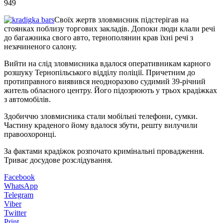
949
Своїх жертв зловмисник підстерігав на
стоянках поблизу торгових закладів. Допоки люди клали речі
до багажника свого авто, тернополянин крав їхні речі з
незачиненого салону.
Вийти на слід зловмисника вдалося оперативникам карного
розшуку Тернопільського відділу поліції. Причетним до
протиправного виявився неодноразово судимий 39-річний
житель обласного центру. Його підозрюють у трьох крадіжках
з автомобілів.
Здобиччю зловмисника стали мобільні телефони, сумки.
Частину краденого йому вдалося збути, решту вилучили
правоохоронці.
За фактами крадіжок розпочато кримінальні провадження.
Триває досудове розслідування.
Facebook
WhatsApp
Telegram
Viber
Twitter
Print