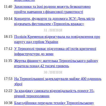
11:40
Захисники та їхні родини можуть безкоштовно
пройти навчання з фінансової грамотності
10:14
Концерти, фудкорти та допомога ЗСУ: День міста
відзначать фестивалем «Тернопіль вражає»
31 ЛИПНЯ
18:15
Поліція Кременця відреагувала на повідомлення про
наругу над гербом України
17:12
У Тернополі триває підготовка об’єктів критичної
інфраструктури до зими
11:35
Жертва фішингу: жителька Тернопільського району
втратила понад 42 тисячі гривень
30 ЛИПНЯ
17:53
На Тернопільщині задекларували майже 400 одиниць
зброї
12:22
За крадіжку самоката відповідальність понесе 35-
річний тернополянин
10:38
Благодійники передали техніку Тернопільському