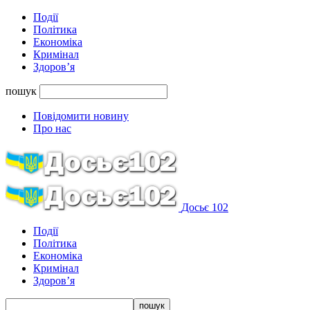
Події
Політика
Економіка
Кримінал
Здоров’я
пошук
Повідомити новину
Про нас
Досьє 102
Події
Політика
Економіка
Кримінал
Здоров’я