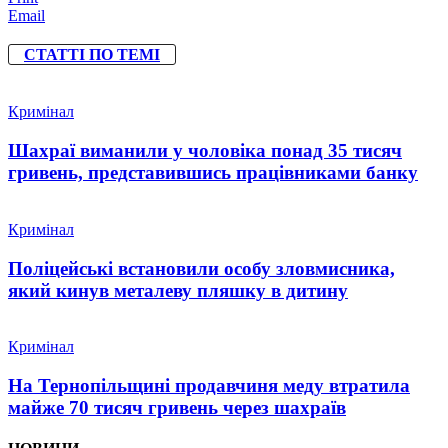
Email
СТАТТІ ПО ТЕМІ
Кримінал
Шахраї виманили у чоловіка понад 35 тисяч
гривень, представившись працівниками банку
Кримінал
Поліцейські встановили особу зловмисника,
який кинув металеву пляшку в дитину
Кримінал
На Тернопільщині продавчиня меду втратила
майже 70 тисяч гривень через шахраїв