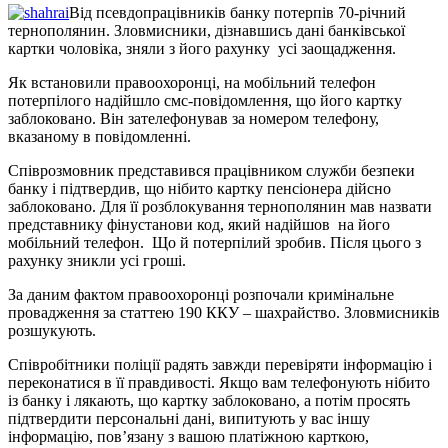
Від псевдопрацівників банку потерпів 70-річний
тернополянин. Зловмисники, дізнавшись дані банківської
картки чоловіка, зняли з його рахунку усі заощадження.
Як встановили правоохоронці, на мобільний телефон
потерпілого надійшло смс-повідомлення, що його картку
заблоковано. Він зателефонував за номером телефону,
вказаному в повідомленні.
Співрозмовник представився працівником служби безпеки
банку і підтвердив, що нібито картку пенсіонера дійсно
заблоковано. Для її розблокування тернополянин мав назвати
представнику фінустанови код, який надійшов на його
мобільний телефон. Що й потерпілий зробив. Після цього з
рахунку зникли усі гроші.
За даним фактом правоохоронці розпочали кримінальне
провадження за статтею 190 ККУ – шахрайство. Зловмисників
розшукують.
Співробітники поліції радять завжди перевіряти інформацію і
переконатися в її правдивості. Якщо вам телефонують нібито
із банку і лякають, що картку заблоковано, а потім просять
підтвердити персональні дані, випитують у вас іншу
інформацію, пов’язану з вашою платіжною карткою,