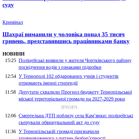
суду
Кримінал
Шахраї виманили у чоловіка понад 35 тисяч
гривень, представившись працівниками банку
НОВИНИ
15:25
Поліцейські виявили у жителя Чортківського району
посвідчення водія з ознаками підробки
12:54
У Тернополі 102 обдарованих учнів і студентів
отримають іменні стипендії
11:58
Депутати схвалили Прогноз бюджету Тернопільської
міської територіальної громади на 2027-2029 роки
ВЧОРА
12:06
Смертельна ДТП поблизу села Кам’янки: поліцейські
скерували обвинувальний акт до суду
11:36
У Тернопільській громаді призначили
уповноваженого з питань безбар’єрності