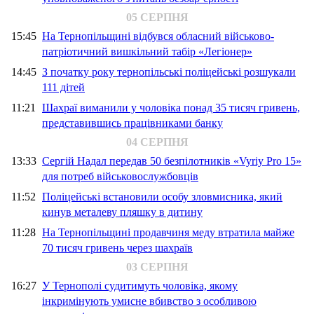
05 СЕРПНЯ
15:45
На Тернопільщині відбувся обласний військово-
патріотичний вишкільний табір «Легіонер»
14:45
З початку року тернопільські поліцейські розшукали
111 дітей
11:21
Шахраї виманили у чоловіка понад 35 тисяч гривень,
представившись працівниками банку
04 СЕРПНЯ
13:33
Сергій Надал передав 50 безпілотників «Vyriy Pro 15»
для потреб військовослужбовців
11:52
Поліцейські встановили особу зловмисника, який
кинув металеву пляшку в дитину
11:28
На Тернопільщині продавчиня меду втратила майже
70 тисяч гривень через шахраїв
03 СЕРПНЯ
16:27
У Тернополі судитимуть чоловіка, якому
інкримінують умисне вбивство з особливою