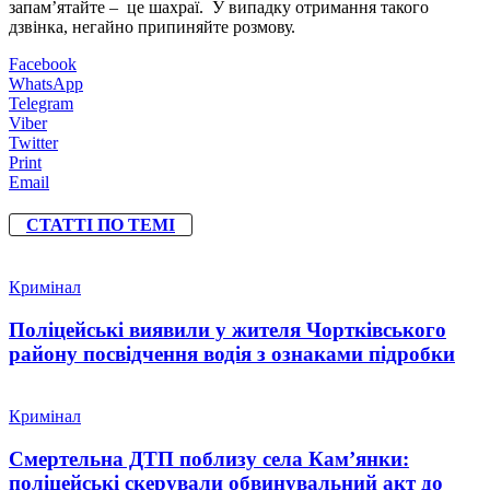
запам’ятайте – це шахраї. У випадку отримання такого
дзвінка, негайно припиняйте розмову.
Facebook
WhatsApp
Telegram
Viber
Twitter
Print
Email
СТАТТІ ПО ТЕМІ
Кримінал
Поліцейські виявили у жителя Чортківського
району посвідчення водія з ознаками підробки
Кримінал
Смертельна ДТП поблизу села Кам’янки:
поліцейські скерували обвинувальний акт до