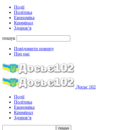
Події
Політика
Економіка
Кримінал
Здоров’я
пошук
Повідомити новину
Про нас
Досьє 102
Події
Політика
Економіка
Кримінал
Здоров’я