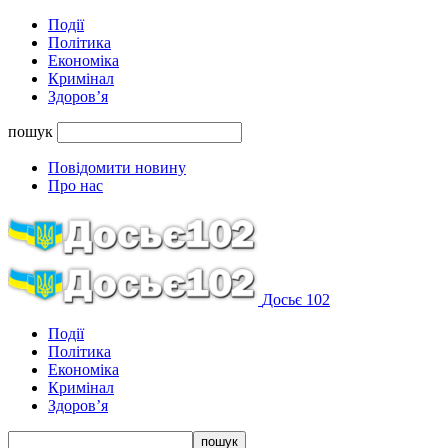
Події
Політика
Економіка
Кримінал
Здоров’я
пошук
Повідомити новину
Про нас
Досьє 102
Події
Політика
Економіка
Кримінал
Здоров’я