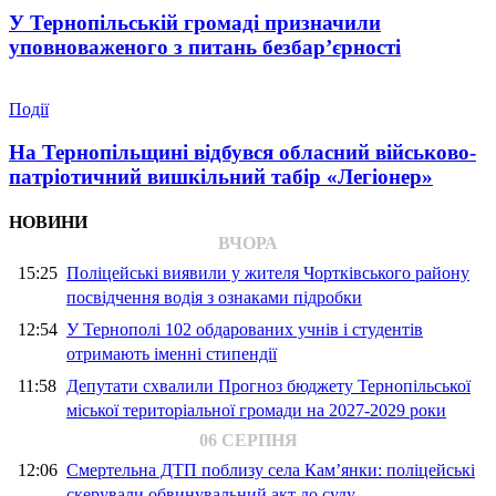
У Тернопільській громаді призначили
уповноваженого з питань безбар’єрності
Події
На Тернопільщині відбувся обласний військово-
патріотичний вишкільний табір «Легіонер»
НОВИНИ
ВЧОРА
15:25
Поліцейські виявили у жителя Чортківського району
посвідчення водія з ознаками підробки
12:54
У Тернополі 102 обдарованих учнів і студентів
отримають іменні стипендії
11:58
Депутати схвалили Прогноз бюджету Тернопільської
міської територіальної громади на 2027-2029 роки
06 СЕРПНЯ
12:06
Смертельна ДТП поблизу села Кам’янки: поліцейські
скерували обвинувальний акт до суду