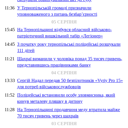
11:36
У Тернопільській громаді призначили
уповноваженого з питань безбар’єрності
05 СЕРПНЯ
15:45
На Тернопільщині відбувся обласний військово-
патріотичний вишкільний табір «Легіонер»
14:45
З початку року тернопільські поліцейські розшукали
111 дітей
11:21
Шахраї виманили у чоловіка понад 35 тисяч гривень,
представившись працівниками банку
04 СЕРПНЯ
13:33
Сергій Надал передав 50 безпілотників «Vyriy Pro 15»
для потреб військовослужбовців
11:52
Поліцейські встановили особу зловмисника, який
кинув металеву пляшку в дитину
11:28
На Тернопільщині продавчиня меду втратила майже
70 тисяч гривень через шахраїв
03 СЕРПНЯ