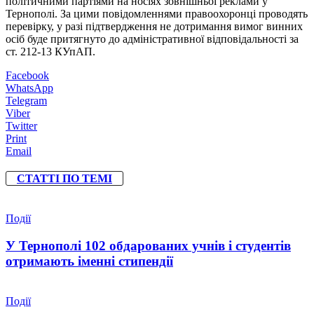
політичними партіями на носіях зовнішньої реклами у
Тернополі. За цими повідомленнями правоохоронці проводять
перевірку, у разі підтвердження не дотримання вимог винних
осіб буде притягнуто до адміністративної відповідальності за
ст. 212-13 КУпАП.
Facebook
WhatsApp
Telegram
Viber
Twitter
Print
Email
СТАТТІ ПО ТЕМІ
Події
У Тернополі 102 обдарованих учнів і студентів
отримають іменні стипендії
Події