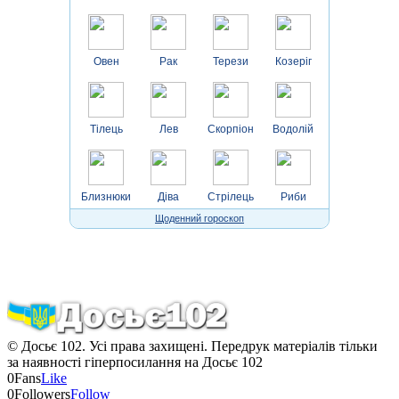
Овен
Рак
Терези
Козеріг
Тілець
Лев
Скорпіон
Водолій
Близнюки
Діва
Стрілець
Риби
Щоденний гороскоп
© Досьє 102. Усі права захищені. Передрук матеріалів тільки
за наявності гіперпосилання на Досьє 102
0
Fans
Like
0
Followers
Follow