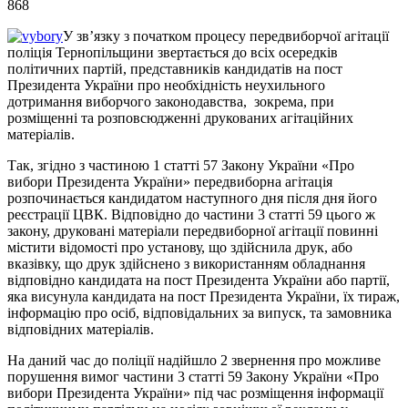
868
У зв’язку з початком процесу передвиборчої агітації
поліція Тернопільщини звертається до всіх осередків
політичних партій, представників кандидатів на пост
Президента України про необхідність неухильного
дотримання виборчого законодавства, зокрема, при
розміщенні та розповсюдженні друкованих агітаційних
матеріалів.
Так, згідно з частиною 1 статті 57 Закону України «Про
вибори Президента України» передвиборна агітація
розпочинається кандидатом наступного дня після дня його
реєстрації ЦВК. Відповідно до частини 3 статті 59 цього ж
закону, друковані матеріали передвиборної агітації повинні
містити відомості про установу, що здійснила друк, або
вказівку, що друк здійснено з використанням обладнання
відповідно кандидата на пост Президента України або партії,
яка висунула кандидата на пост Президента України, їх тираж,
інформацію про осіб, відповідальних за випуск, та замовника
відповідних матеріалів.
На даний час до поліції надійшло 2 звернення про можливе
порушення вимог частини 3 статті 59 Закону України «Про
вибори Президента України» під час розміщення інформації