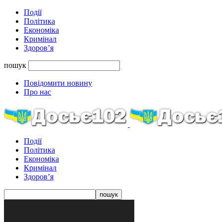
Події
Політика
Економіка
Кримінал
Здоров’я
пошук
Повідомити новину
Про нас
Події
Політика
Економіка
Кримінал
Здоров’я