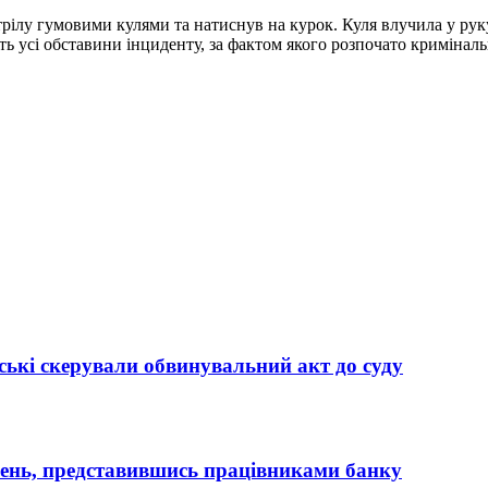
трілу гумовими кулями та натиснув на курок. Куля влучила у рук
ують усі обставини інциденту, за фактом якого розпочато криміна
ькі скерували обвинувальний акт до суду
вень, представившись працівниками банку