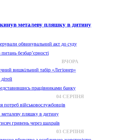
 кинув металеву пляшку в дитину
ерували обвинувальний акт до суду
 питань безбар’єрності
ВЧОРА
ичний вишкільний табір «Легіонер»
 дітей
представившись працівниками банку
04 СЕРПНЯ
для потреб військовослужбовців
в металеву пляшку в дитину
исяч гривень через шахраїв
03 СЕРПНЯ
 умисне вбивство з особливою жорстокістю