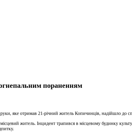
вогнепальним пораненням
уки, яке отримав 21-річний житель Копичинців, надійшло до спів
місцевий житель. Інцидент трапився в місцевому будинку культу
дпитку.