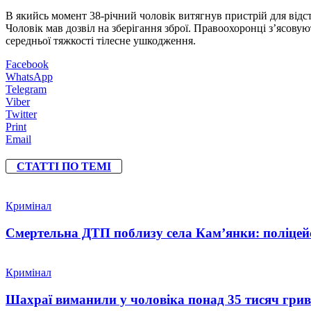
В якийсь момент 38-річний чоловік витягнув пристрій для відс
Чоловік мав дозвіл на зберігання зброї. Правоохоронці з’ясов
середньої тяжкості тілесне ушкодження.
Facebook
WhatsApp
Telegram
Viber
Twitter
Print
Email
СТАТТІ ПО ТЕМІ
Кримінал
Смертельна ДТП поблизу села Кам’янки: поліцейс
Кримінал
Шахраї виманили у чоловіка понад 35 тисяч гри