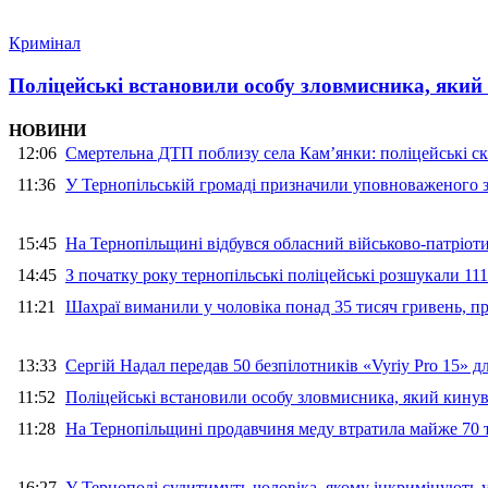
Кримінал
Поліцейські встановили особу зловмисника, який
НОВИНИ
12:06
Смертельна ДТП поблизу села Кам’янки: поліцейські ск
11:36
У Тернопільській громаді призначили уповноваженого з
15:45
На Тернопільщині відбувся обласний військово-патріот
14:45
З початку року тернопільські поліцейські розшукали 111
11:21
Шахраї виманили у чоловіка понад 35 тисяч гривень, 
13:33
Сергій Надал передав 50 безпілотників «Vyriy Pro 15» 
11:52
Поліцейські встановили особу зловмисника, який кину
11:28
На Тернопільщині продавчиня меду втратила майже 70 т
16:27
У Тернополі судитимуть чоловіка, якому інкримінують