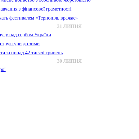
авчання з фінансової грамотності
ачать фестивалем «Тернопіль вражає»
31 ЛИПНЯ
ругу над гербом України
аструктури до зими
тила понад 42 тисячі гривень
30 ЛИПНЯ
рої