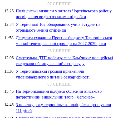
07 СЕРПНЯ
15:25
Поліцейські виявили у жителя Чортківського району
посвідчення водія з ознаками підробки
12:54
У Тернополі 102 обдарованих учнів і студентів
отримають іменні стипендії
11:58
Депутати схвалили Прогноз бюджету Тернопільської
міської територіальної громади на 2027-2029 роки
06 СЕРПНЯ
12:06
Смертельна ДТП поблизу села Кам’янки: поліцейські
скерували обвинувальний акт до суду
11:36
У Тернопільській громаді призначили
уповноваженого з питань безбар’єрності
05 СЕРПНЯ
15:45
На Тернопільщині відбувся обласний військово-
патріотичний вишкільний табір «Легіонер»
14:45
З початку року тернопільські поліцейські розшукали
111 дітей