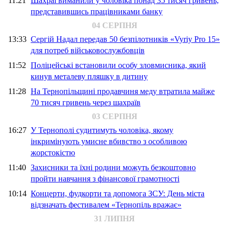
11:21
Шахраї виманили у чоловіка понад 35 тисяч гривень,
представившись працівниками банку
04 СЕРПНЯ
13:33
Сергій Надал передав 50 безпілотників «Vyriy Pro 15»
для потреб військовослужбовців
11:52
Поліцейські встановили особу зловмисника, який
кинув металеву пляшку в дитину
11:28
На Тернопільщині продавчиня меду втратила майже
70 тисяч гривень через шахраїв
03 СЕРПНЯ
16:27
У Тернополі судитимуть чоловіка, якому
інкримінують умисне вбивство з особливою
жорстокістю
11:40
Захисники та їхні родини можуть безкоштовно
пройти навчання з фінансової грамотності
10:14
Концерти, фудкорти та допомога ЗСУ: День міста
відзначать фестивалем «Тернопіль вражає»
31 ЛИПНЯ