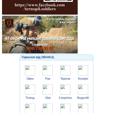
Гороскоп від ORAKUL
Овен
Рак
Терези
Козеріг
Тілець
Лев
Скорпіон
Водолій