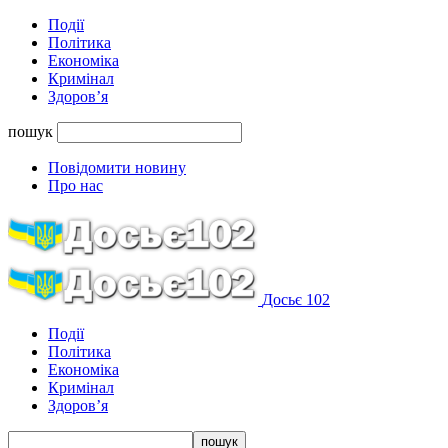
Події
Політика
Економіка
Кримінал
Здоров’я
пошук
Повідомити новину
Про нас
Досьє 102
Події
Політика
Економіка
Кримінал
Здоров’я