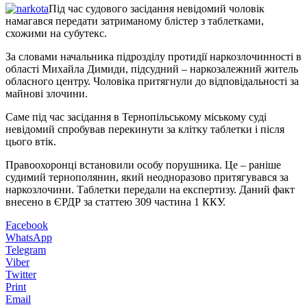
Під час судового засідання невідомий чоловік
намагався передати затриманому блістер з таблетками,
схожими на субутекс.
За словами начальника підрозділу протидії наркозлочинності в
області Михайла Димиди, підсудний – наркозалежний житель
обласного центру. Чоловіка притягнули до відповідальності за
майнові злочини.
Саме під час засідання в Тернопільському міському суді
невідомий спробував перекинути за клітку таблетки і після
цього втік.
Правоохоронці встановили особу порушника. Це – раніше
судимий тернополянин, який неодноразово притягувався за
наркозлочини. Таблетки передали на експертизу. Даний факт
внесено в ЄРДР за статтею 309 частина 1 ККУ.
Facebook
WhatsApp
Telegram
Viber
Twitter
Print
Email