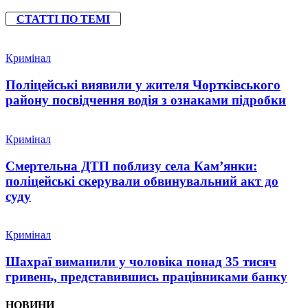
СТАТТІ ПО ТЕМІ
Кримінал
Поліцейські виявили у жителя Чортківського
району посвідчення водія з ознаками підробки
Кримінал
Смертельна ДТП поблизу села Кам’янки:
поліцейські скерували обвинувальний акт до
суду
Кримінал
Шахраї виманили у чоловіка понад 35 тисяч
гривень, представившись працівниками банку
НОВИНИ