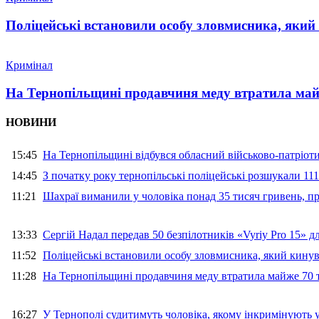
Поліцейські встановили особу зловмисника, який
Кримінал
На Тернопільщині продавчиня меду втратила майж
НОВИНИ
15:45
На Тернопільщині відбувся обласний військово-патріот
14:45
З початку року тернопільські поліцейські розшукали 111
11:21
Шахраї виманили у чоловіка понад 35 тисяч гривень, 
13:33
Сергій Надал передав 50 безпілотників «Vyriy Pro 15» 
11:52
Поліцейські встановили особу зловмисника, який кину
11:28
На Тернопільщині продавчиня меду втратила майже 70 т
16:27
У Тернополі судитимуть чоловіка, якому інкримінують