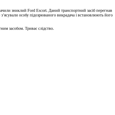
бачили зниклий Ford Escort. Даний транспортний засіб перегнав
е з’ясували особу підозрюваного викрадача і встановлюють його
ним засобом. Триває слідство.