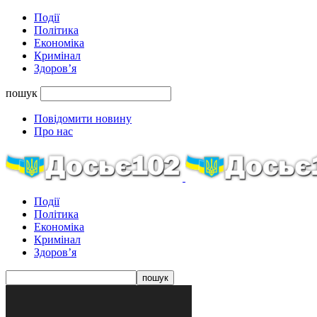
Події
Політика
Економіка
Кримінал
Здоров’я
пошук
Повідомити новину
Про нас
Події
Політика
Економіка
Кримінал
Здоров’я