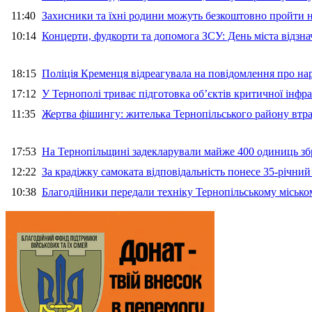
11:40
Захисники та їхні родини можуть безкоштовно пройти н
10:14
Концерти, фудкорти та допомога ЗСУ: День міста відзн
18:15
Поліція Кременця відреагувала на повідомлення про на
17:12
У Тернополі триває підготовка об’єктів критичної інфр
11:35
Жертва фішингу: жителька Тернопільського району втра
17:53
На Тернопільщині задекларували майже 400 одиниць зб
12:22
За крадіжку самоката відповідальність понесе 35-річни
10:38
Благодійники передали техніку Тернопільському місько