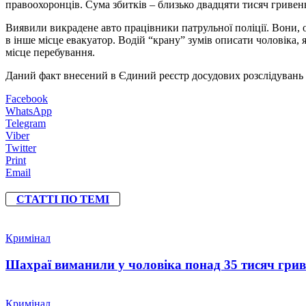
правоохоронців. Сума збитків – близько двадцяти тисяч гривен
Виявили викрадене авто працівники патрульної поліції. Вони, 
в інше місце евакуатор. Водій “крану” зумів описати чоловіка
місце перебування.
Даний факт внесений в Єдиний реєстр досудових розслідувань з
Facebook
WhatsApp
Telegram
Viber
Twitter
Print
Email
СТАТТІ ПО ТЕМІ
Кримінал
Шахраї виманили у чоловіка понад 35 тисяч гри
Кримінал