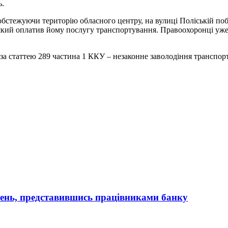
ь.
обстежуючи територію обласного центру, на вулиці Поліській по
, який оплатив йому послугу транспортування. Правоохоронці уж
а статтею 289 частина 1 ККУ – незаконне заволодіння транспорт
вень, представившись працівниками банку