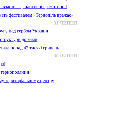
авчання з фінансової грамотності
ачать фестивалем «Тернопіль вражає»
31 ЛИПНЯ
ругу над гербом України
аструктури до зими
тила понад 42 тисячі гривень
30 ЛИПНЯ
рої
й тернополянин
му територіальному центру