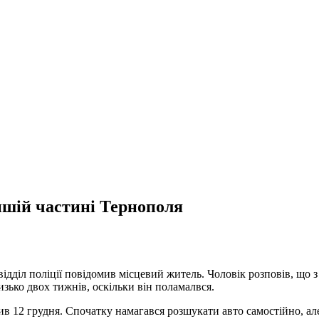
ншій частині Тернополя
ідділ поліції повідомив місцевий житель. Чоловік розповів, що 
зько двох тижнів, оскільки він поламалвся.
тив 12 грудня. Спочатку намагався розшукати авто самостійно, ал