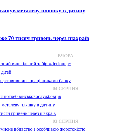
 кинув металеву пляшку в дитину
е 70 тисяч гривень через шахраїв
ВЧОРА
ичний вишкільний табір «Легіонер»
 дітей
представившись працівниками банку
04 СЕРПНЯ
для потреб військовослужбовців
в металеву пляшку в дитину
исяч гривень через шахраїв
03 СЕРПНЯ
 умисне вбивство з особливою жорстокістю