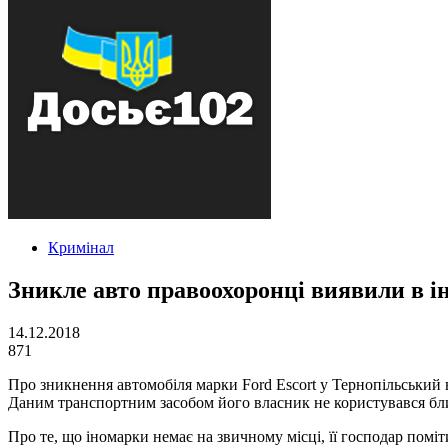
Кримінал
Зникле авто правоохоронці виявили в і
14.12.2018
871
Про зникнення автомобіля марки Ford Escort у Тернопільський в
Даним транспортним засобом його власник не користувався бли
Про те, що іномарки немає на звичному місці, її господар помі