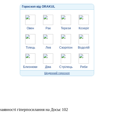
Гороскоп від ORAKUL
Овен
Рак
Терези
Козеріг
Тілець
Лев
Скорпіон
Водолій
Близнюки
Діва
Стрілець
Риби
Щоденний гороскоп
 наявності гіперпосилання на Досьє 102