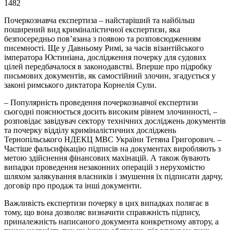
1482
Почеркознавча експертиза – найстаріший та найбільш
поширений вид криміналістичної експертизи, яка
безпосередньо пов’язана з появою та розповсюдженням
писемності. Ще у Давньому Римі, за часів візантійського
імператора Юстиніана, дослідження почерку для судових
цілей передбачалося в законодавстві. Вперше про підробку
письмових документів, як самостійний злочин, згадується у
законі римського диктатора Корнелія Сули.
– Популярність проведення почеркознавчої експертизи
сьогодні пояснюється досить високим рівнем злочинності, –
розповідає завідувач сектору технічних досліджень документів
та почерку відділу криміналістичних досліджень
Тернопільського НДЕКЦ МВС України Тетяна Григорович. –
Частіше фальсифікацію підписів на документах виробляють з
метою здійснення фінансових махінацій. А також бувають
випадки проведення незаконних операцій з нерухомістю
шляхом залякування власників і змушення їх підписати дарчу,
договір про продаж та інші документи.
Важливість експертизи почерку в цих випадках полягає в
тому, що вона дозволяє визначити справжність підпису,
приналежність написаного документа конкретному автору, а