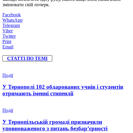
змінювати свій почерк.
Facebook
WhatsApp
Telegram
Viber
Twitter
Print
Email
СТАТТІ ПО ТЕМІ
Події
У Тернополі 102 обдарованих учнів і студентів
отримають іменні стипендії
Події
У Тернопільській громаді призначили
уповноваженого з питань безбар’єрності