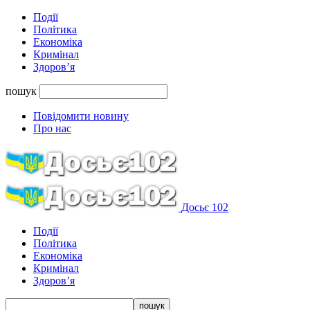
Події
Політика
Економіка
Кримінал
Здоров’я
пошук
Повідомити новину
Про нас
Досьє 102
Події
Політика
Економіка
Кримінал
Здоров’я