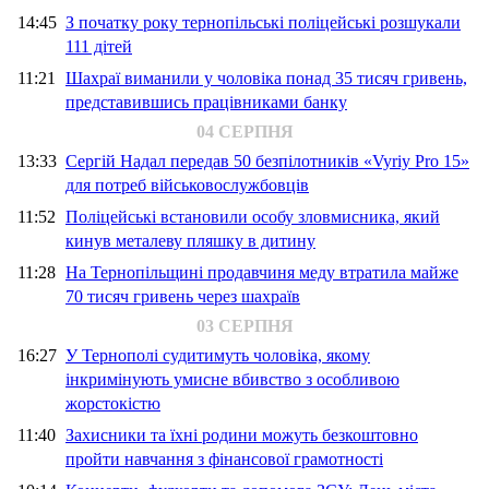
14:45
З початку року тернопільські поліцейські розшукали
111 дітей
11:21
Шахраї виманили у чоловіка понад 35 тисяч гривень,
представившись працівниками банку
04 СЕРПНЯ
13:33
Сергій Надал передав 50 безпілотників «Vyriy Pro 15»
для потреб військовослужбовців
11:52
Поліцейські встановили особу зловмисника, який
кинув металеву пляшку в дитину
11:28
На Тернопільщині продавчиня меду втратила майже
70 тисяч гривень через шахраїв
03 СЕРПНЯ
16:27
У Тернополі судитимуть чоловіка, якому
інкримінують умисне вбивство з особливою
жорстокістю
11:40
Захисники та їхні родини можуть безкоштовно
пройти навчання з фінансової грамотності