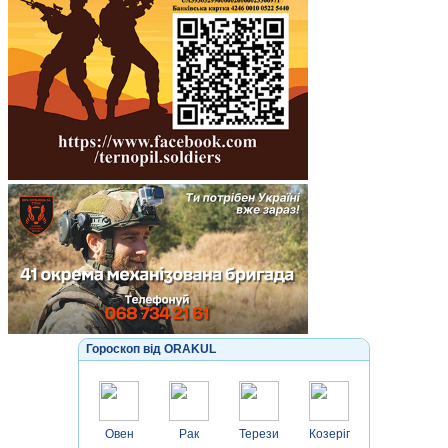
Гороскоп від ORAKUL
Овен
Рак
Терези
Козеріг