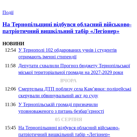
Події
На Тернопільщині відбувся обласний військово-
патріотичний вишкільний табір «Легіонер»
НОВИНИ
12:54
У Тернополі 102 обдарованих учнів і студентів
отримають іменні стипендії
11:58
Депутати схвалили Прогноз бюджету Тернопільської
міської територіальної громади на 2027-2029 роки
ВЧОРА
12:06
Смертельна ДТП поблизу села Кам’янки: поліцейські
скерували обвинувальний акт до суду
11:36
У Тернопільській громаді призначили
уповноваженого з питань безбар’єрності
05 СЕРПНЯ
15:45
На Тернопільщині відбувся обласний військово-
патріотичний вишкільний табір «Легіонер»