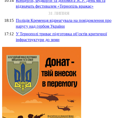
10:14
Концерти, фудкорти та допомога ЗСУ: День міста
відзначать фестивалем «Тернопіль вражає»
31 ЛИПНЯ
18:15
Поліція Кременця відреагувала на повідомлення про
наругу над гербом України
17:12
У Тернополі триває підготовка об’єктів критичної
інфраструктури до зими