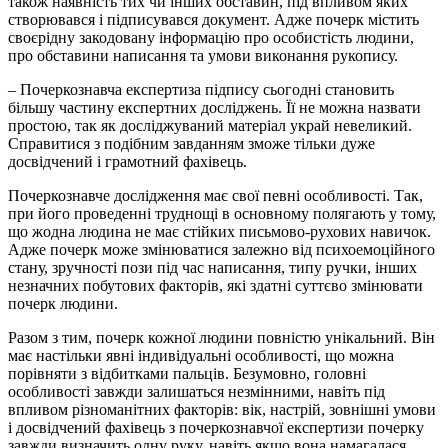
також наявність тих чи інших обставин, під впливом яких
створювався і підписувався документ. Адже почерк містить
своєрідну закодовану інформацію про особистість людини,
про обставини написання та умови виконання рукопису.
– Почеркознавча експертиза підпису сьогодні становить
більшу частину експертних досліджень. Її не можна назвати
простою, так як досліджуваний матеріал украй невеликий.
Справитися з подібним завданням зможе тільки дуже
досвідчений і грамотний фахівець.
Почеркознавче дослідження має свої певні особливості. Так,
при його проведенні труднощі в основному полягають у тому,
що жодна людина не має стійких письмово-рухових навичок.
Адже почерк може змінюватися залежно від психоемоційного
стану, зручності пози під час написання, типу ручки, інших
незначних побутових факторів, які здатні суттєво змінювати
почерк людини.
Разом з тим, почерк кожної людини повністю унікальний. Він
має настільки явні індивідуальні особливості, що можна
порівняти з відбитками пальців. Безумовно, головні
особливості завжди залишаться незмінними, навіть під
впливом різноманітних факторів: вік, настрій, зовнішні умови
і досвідчений фахівець з почеркознавчої експертизи почерку
завжди визначить одну руку, навіть якщо вона намагалася