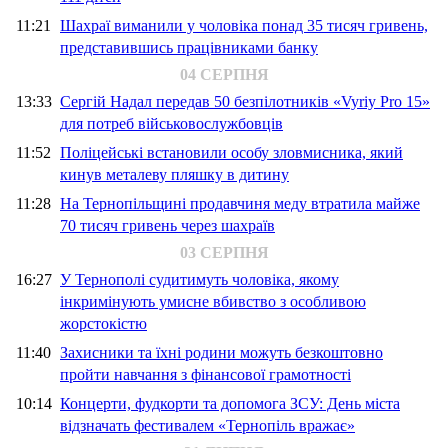
11:21
Шахраї виманили у чоловіка понад 35 тисяч гривень,
представившись працівниками банку
04 СЕРПНЯ
13:33
Сергій Надал передав 50 безпілотників «Vyriy Pro 15»
для потреб військовослужбовців
11:52
Поліцейські встановили особу зловмисника, який
кинув металеву пляшку в дитину
11:28
На Тернопільщині продавчиня меду втратила майже
70 тисяч гривень через шахраїв
03 СЕРПНЯ
16:27
У Тернополі судитимуть чоловіка, якому
інкримінують умисне вбивство з особливою
жорстокістю
11:40
Захисники та їхні родини можуть безкоштовно
пройти навчання з фінансової грамотності
10:14
Концерти, фудкорти та допомога ЗСУ: День міста
відзначать фестивалем «Тернопіль вражає»