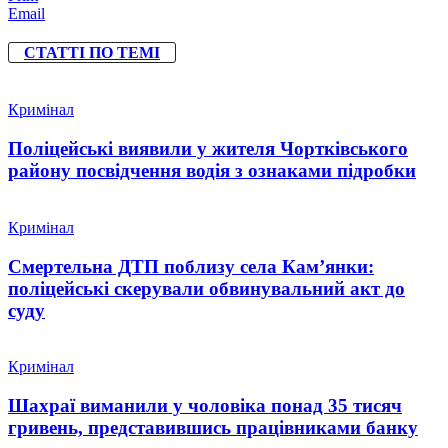
Email
СТАТТІ ПО ТЕМІ
Кримінал
Поліцейські виявили у жителя Чортківського
району посвідчення водія з ознаками підробки
Кримінал
Смертельна ДТП поблизу села Кам’янки:
поліцейські скерували обвинувальний акт до
суду
Кримінал
Шахраї виманили у чоловіка понад 35 тисяч
гривень, представившись працівниками банку