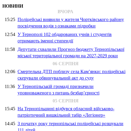
НОВИНИ
ВЧОРА
15:25
Поліцейські виявили у жителя Чортківського району
посвідчення водія з ознаками підробки
12:54
У Тернополі 102 обдарованих учнів і студентів
отримають іменні стипендії
11:58
Депутати схвалили Прогноз бюджету Тернопільської
міської територіальної громади на 2027-2029 роки
06 СЕРПНЯ
12:06
Смертельна ДТП поблизу села Кам’янки: поліцейські
скерували обвинувальний акт до суду
11:36
У Тернопільській громаді призначили
уповноваженого з питань безбар’єрності
05 СЕРПНЯ
15:45
На Тернопільщині відбувся обласний військово-
патріотичний вишкільний табір «Легіонер»
14:45
З початку року тернопільські поліцейські розшукали
111 дітей