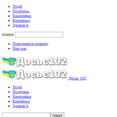
Події
Політика
Економіка
Кримінал
Здоров’я
пошук
Повідомити новину
Про нас
Досьє 102
Події
Політика
Економіка
Кримінал
Здоров’я