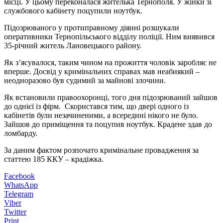
місці. У цьому переконалася жителька Тернополя. У жінки зі
службового кабінету поцупили ноутбук.
Підозрюваного у протиправному діянні розшукали
оперативники Тернопільського відділу поліції. Ним виявився
35-річний житель Лановецького району.
Як з’ясувалося, таким чином на прожиття чоловік заробляє не
вперше. Досвід у кримінальних справах мав неабиякий –
неодноразово був судимий за майнові злочини.
Як встановили правоохоронці, того дня підозрюваний зайшов
до однієї із фірм. Скористався тим, що двері одного із
кабінетів були незачиненими, а всередині нікого не було.
Зайшов до приміщення та поцупив ноутбук. Крадене здав до
ломбарду.
За даним фактом розпочато кримінальне провадження за
статтею 185 ККУ – крадіжка.
Facebook
WhatsApp
Telegram
Viber
Twitter
Print