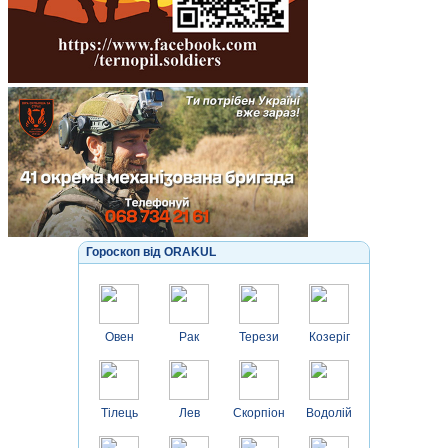
Гороскоп від ORAKUL
Овен
Рак
Терези
Козеріг
Тілець
Лев
Скорпіон
Водолій