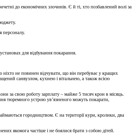
четні до економічних злочинів. Є й ті, хто позбавлений волі за
бюджету.
я персоналу.
 установах для відбування покарання.
о ніхто не повинен відчувати, що він перебуває у кращих
ащений санвузлом, кухнею і вітальнею, а також всією
ни за свою роботу зарплату – майже 5 тисяч крон в місяць.
ення тюремного устрою ув’язненого можуть покарати,
займаються городництвом. Є на території кури, кролики, два
нених якомога частіше і не боялися брати з собою дітей.