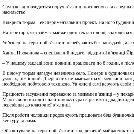
Сам заклад знаходиться поруч в’язниці посиленого та середньог
насильство.
Відкрита тюрма – експериментальний проект. На його будівниц
На території, яка займає майже один гектар площі, знаходиться 
Ув’язнені на території в’язниці перебувають без наглядачів, але
Ханна Прокопова – спеціальний педагог відкритої в’язниці Йір
– У нашому закладі вони повинні працювати по 8 годин, а після
В цілому тюрма нагадує невеличке село. Номери в будиночках по
умовах, ніж інший. Двері в них не замикаються і мешканці кот
необхідною побутовою технікою. Ув’язнені самі керують своїм 
Працюють засудженні переважно за межами в’язниці – у пекарн
Мають вони вихідні і навіть можуть раз в рік взяти двадцятид
перевівши до класичної в’язниці.
Після роботи чоловіки продовжують працювати біля будиночків.
кенгуру та лама.
Облаштували на території в’язниці сад, дитячий майданчик та зоо