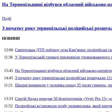
На Тернопільщині відбувся обласний військово-п
Події
З початку року тернопільські поліцейські розшука
НОВИНИ
12:06
Смертельна ДТП поблизу села Кам’янки: поліцейські ск
11:36
У Тернопільській громаді призначили уповноваженого з
15:45
На Тернопільщині відбувся обласний військово-патріот
14:45
З початку року тернопільські поліцейські розшукали 111
11:21
Шахраї виманили у чоловіка понад 35 тисяч гривень, 
13:33
Сергій Надал передав 50 безпілотників «Vyriy Pro 15» 
11:52
Поліцейські встановили особу зловмисника, який кину