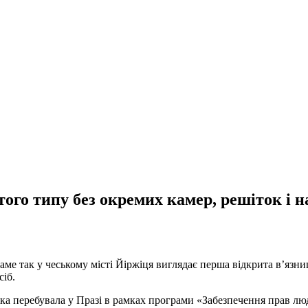
того типу без окремих камер, решіток і н
саме так у чеському місті Йіржіця виглядає перша відкрита в’язн
сіб.
ка перебувала у Празі в рамках програми «Забезпечення прав люд