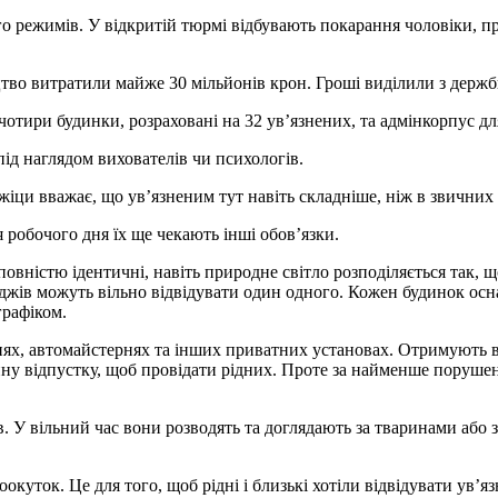
о режимів. У відкритій тюрмі відбувають покарання чоловіки, при
тво витратили майже 30 мільйонів крон. Гроші виділили з держ
чотири будинки, розраховані на 32 ув’язнених, та адмінкорпус дл
 під наглядом вихователів чи психологів.
жіци вважає, що ув’язненим тут навіть складніше, ніж в звичних
 робочого дня їх ще чекають інші обов’язки.
вністю ідентичні, навіть природне світло розподіляється так, щ
еджів можуть вільно відвідувати один одного. Кожен будинок осн
графіком.
ях, автомайстернях та інших приватних установах. Отримують во
енну відпустку, щоб провідати рідних. Проте за найменше поруш
 У вільний час вони розводять та доглядають за тваринами або 
куток. Це для того, щоб рідні і близькі хотіли відвідувати ув’яз