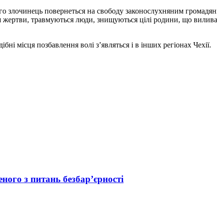
ого злочинець повернеться на свободу законослухняним громадяни
ся жертви, травмуються люди, знищуються цілі родини, що вилива
бні місця позбавлення волі з’являться і в інших регіонах Чехії.
ного з питань безбар’єрності