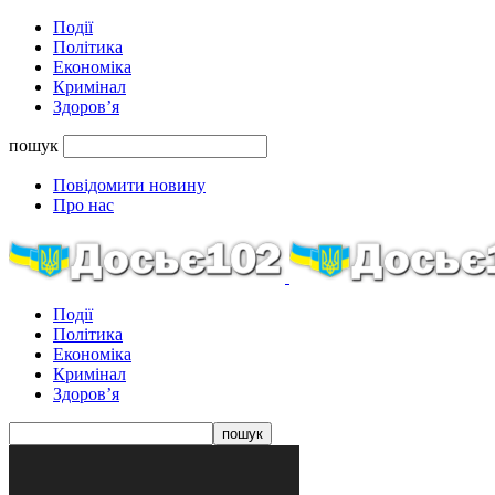
Події
Політика
Економіка
Кримінал
Здоров’я
пошук
Повідомити новину
Про нас
Події
Політика
Економіка
Кримінал
Здоров’я