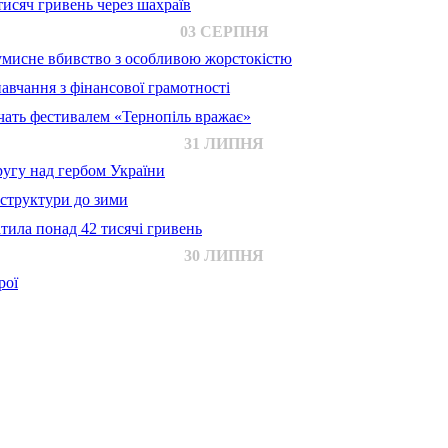
исяч гривень через шахраїв
03 СЕРПНЯ
 умисне вбивство з особливою жорстокістю
авчання з фінансової грамотності
ачать фестивалем «Тернопіль вражає»
31 ЛИПНЯ
ругу над гербом України
аструктури до зими
тила понад 42 тисячі гривень
30 ЛИПНЯ
рої