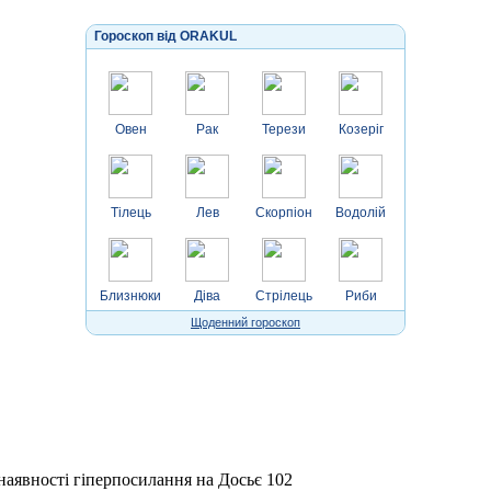
Гороскоп від ORAKUL
Овен
Рак
Терези
Козеріг
Тілець
Лев
Скорпіон
Водолій
Близнюки
Діва
Стрілець
Риби
Щоденний гороскоп
 наявності гіперпосилання на Досьє 102