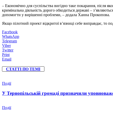
– Економічно для суспільства вигідно таке покарання, після як
кримінальна діяльність дорого обходиться державі – з’являють
допомогти у вирішенні проблеми, – додала Ханна Прокопова.
Якщо пілотний проект відкритої в’язниці себе виправдає, то поді
Facebook
WhatsApp
Telegram
Viber
Twitter
Print
Email
СТАТТІ ПО ТЕМІ
Події
У Тернопільській громаді призначили уповноваже
Події