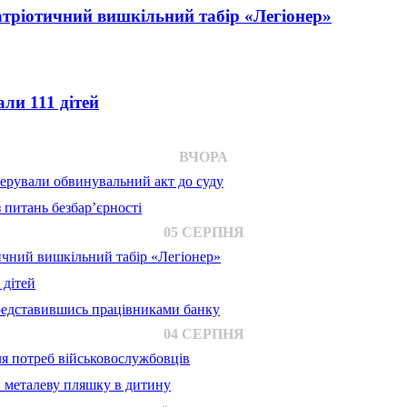
атріотичний вишкільний табір «Легіонер»
ли 111 дітей
ВЧОРА
ерували обвинувальний акт до суду
 питань безбар’єрності
05 СЕРПНЯ
ичний вишкільний табір «Легіонер»
 дітей
представившись працівниками банку
04 СЕРПНЯ
для потреб військовослужбовців
в металеву пляшку в дитину