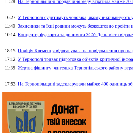
11:28
На Тернопільщині продавчиня меду втратила майже 70 т
16:27
У Тернополі судитимуть чоловіка, якому інкримінують
11:40
Захисники та їхні родини можуть безкоштовно пройти н
10:14
Концерти, фудкорти та допомога ЗСУ: День міста відзн
18:15
Поліція Кременця відреагувала на повідомлення про на
17:12
У Тернополі триває підготовка об’єктів критичної інфр
11:35
Жертва фішингу: жителька Тернопільського району втра
17:53
На Тернопільщині задекларували майже 400 одиниць зб