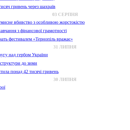
исяч гривень через шахраїв
03 СЕРПНЯ
 умисне вбивство з особливою жорстокістю
авчання з фінансової грамотності
ачать фестивалем «Тернопіль вражає»
31 ЛИПНЯ
ругу над гербом України
аструктури до зими
тила понад 42 тисячі гривень
30 ЛИПНЯ
рої