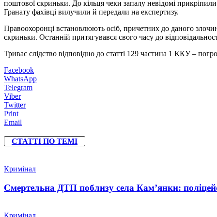
поштової скриньки. До кільця чеки запалу невідомі прикріпили 
Гранату фахівці вилучили й передали на експертизу.
Правоохоронці встановлюють осіб, причетних до даного злочину
скриньки. Останній притягувався свого часу до відповідально
Триває слідство відповідно до статті 129 частина 1 ККУ – погр
Facebook
WhatsApp
Telegram
Viber
Twitter
Print
Email
СТАТТІ ПО ТЕМІ
Кримінал
Смертельна ДТП поблизу села Кам’янки: поліцейс
Кримінал