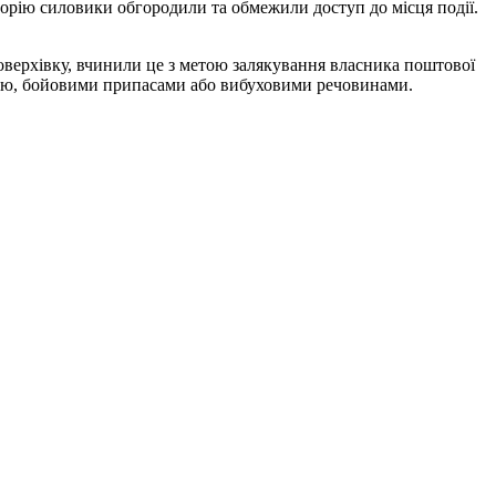
иторію силовики обгородили та обмежили доступ до місця події.
оверхівку, вчинили це з метою залякування власника поштової
роєю, бойовими припасами або вибуховими речовинами.