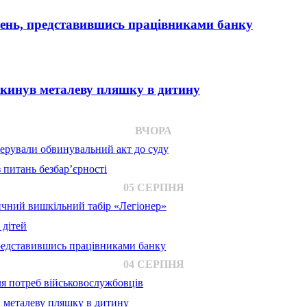
вень, представившись працівниками банку
 кинув металеву пляшку в дитину
ВЧОРА
ерували обвинувальний акт до суду
 питань безбар’єрності
05 СЕРПНЯ
ичний вишкільний табір «Легіонер»
 дітей
представившись працівниками банку
04 СЕРПНЯ
для потреб військовослужбовців
в металеву пляшку в дитину