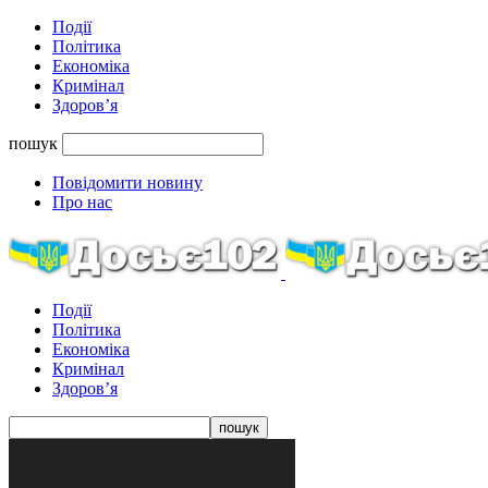
Події
Політика
Економіка
Кримінал
Здоров’я
пошук
Повідомити новину
Про нас
Події
Політика
Економіка
Кримінал
Здоров’я