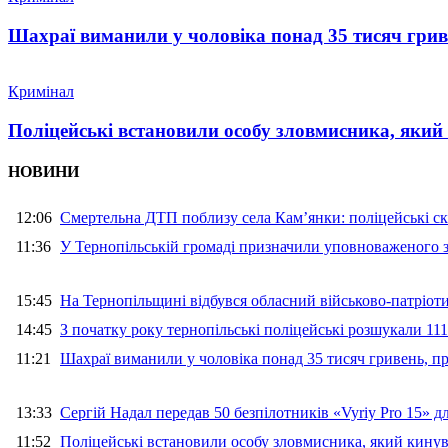
Шахраї виманили у чоловіка понад 35 тисяч гри
Кримінал
Поліцейські встановили особу зловмисника, який
НОВИНИ
12:06
Смертельна ДТП поблизу села Кам’янки: поліцейські ск
11:36
У Тернопільській громаді призначили уповноваженого з
15:45
На Тернопільщині відбувся обласний військово-патріот
14:45
З початку року тернопільські поліцейські розшукали 111
11:21
Шахраї виманили у чоловіка понад 35 тисяч гривень, 
13:33
Сергій Надал передав 50 безпілотників «Vyriy Pro 15» 
11:52
Поліцейські встановили особу зловмисника, який кину