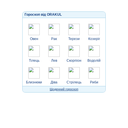
Гороскоп від ORAKUL
Овен
Рак
Терези
Козеріг
Тілець
Лев
Скорпіон
Водолій
Близнюки
Діва
Стрілець
Риби
Щоденний гороскоп