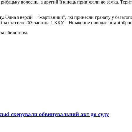
рибацьку волосінь, а другий її кінець прив’язали до замка. Тер
. Одна з версій – “жартівники”, які принесли гранату у багатоп
сті за статтею 263 частина 1 ККУ – Незаконне поводження зі зб
оза вбивством.
ькі скерували обвинувальний акт до суду