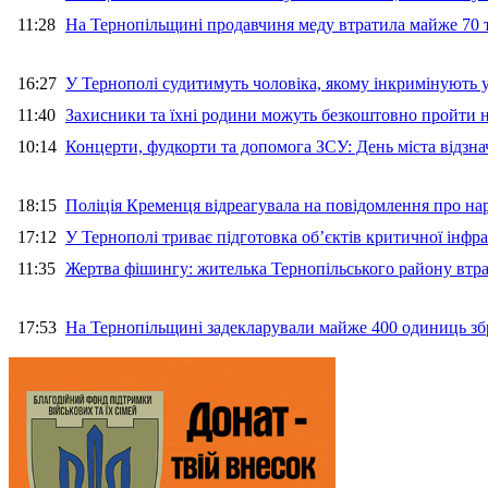
11:28
На Тернопільщині продавчиня меду втратила майже 70 т
16:27
У Тернополі судитимуть чоловіка, якому інкримінують
11:40
Захисники та їхні родини можуть безкоштовно пройти н
10:14
Концерти, фудкорти та допомога ЗСУ: День міста відзн
18:15
Поліція Кременця відреагувала на повідомлення про на
17:12
У Тернополі триває підготовка об’єктів критичної інфр
11:35
Жертва фішингу: жителька Тернопільського району втра
17:53
На Тернопільщині задекларували майже 400 одиниць зб