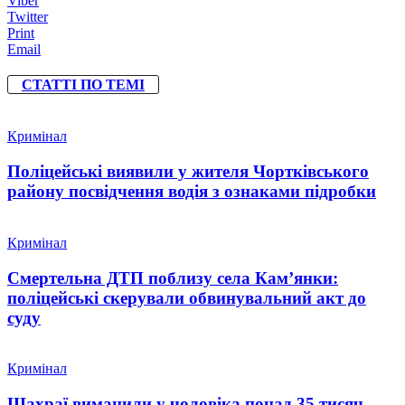
Viber
Twitter
Print
Email
СТАТТІ ПО ТЕМІ
Кримінал
Поліцейські виявили у жителя Чортківського
району посвідчення водія з ознаками підробки
Кримінал
Смертельна ДТП поблизу села Кам’янки:
поліцейські скерували обвинувальний акт до
суду
Кримінал
Шахраї виманили у чоловіка понад 35 тисяч