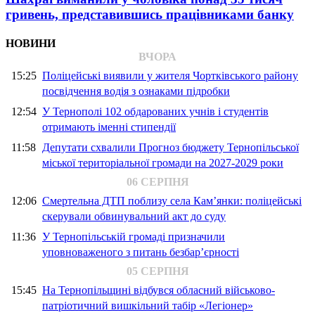
гривень, представившись працівниками банку
НОВИНИ
ВЧОРА
15:25
Поліцейські виявили у жителя Чортківського району
посвідчення водія з ознаками підробки
12:54
У Тернополі 102 обдарованих учнів і студентів
отримають іменні стипендії
11:58
Депутати схвалили Прогноз бюджету Тернопільської
міської територіальної громади на 2027-2029 роки
06 СЕРПНЯ
12:06
Смертельна ДТП поблизу села Кам’янки: поліцейські
скерували обвинувальний акт до суду
11:36
У Тернопільській громаді призначили
уповноваженого з питань безбар’єрності
05 СЕРПНЯ
15:45
На Тернопільщині відбувся обласний військово-
патріотичний вишкільний табір «Легіонер»