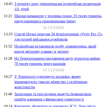
14:45
З початку року тернопільські поліцейські розшукали
111 дітей
11:21
Шахраї виманили у чоловіка понад 35 тисяч гривень,
представившись працівниками банку
04 СЕРПНЯ
13:33
Сергій Надал передав 50 безпілотників «Vyriy Pro 15»
для потреб військовослужбовців
11:52
Поліцейські встановили особу зловмисника, який
кинув металеву пляшку в дитину
11:28
На Тернопільщині продавчиня меду втратила майже
70 тисяч гривень через шахраїв
03 СЕРПНЯ
16:27
У Тернополі судитимуть чоловіка, якому
інкримінують умисне вбивство з особливою
жорстокістю
11:40
Захисники та їхні родини можуть безкоштовно
пройти навчання з фінансової грамотності
10:14
Концерти, фудкорти та допомога ЗСУ: День міста