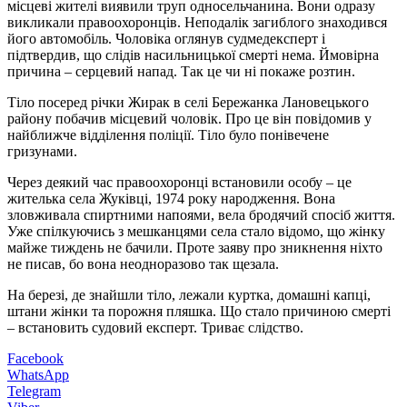
місцеві жителі виявили труп односельчанина. Вони одразу
викликали правоохоронців. Неподалік загиблого знаходився
його автомобіль. Чоловіка оглянув судмедексперт і
підтвердив, що слідів насильницької смерті нема. Ймовірна
причина – серцевий напад. Так це чи ні покаже розтин.
Тіло посеред річки Жирак в селі Бережанка Лановецького
району побачив місцевий чоловік. Про це він повідомив у
найближче відділення поліції. Тіло було понівечене
гризунами.
Через деякий час правоохоронці встановили особу – це
жителька села Жуківці, 1974 року народження. Вона
зловживала спиртними напоями, вела бродячий спосіб життя.
Уже спілкуючись з мешканцями села стало відомо, що жінку
майже тиждень не бачили. Проте заяву про зникнення ніхто
не писав, бо вона неодноразово так щезала.
На березі, де знайшли тіло, лежали куртка, домашні капці,
штани жінки та порожня пляшка. Що стало причиною смерті
– встановить судовий експерт. Триває слідство.
Facebook
WhatsApp
Telegram