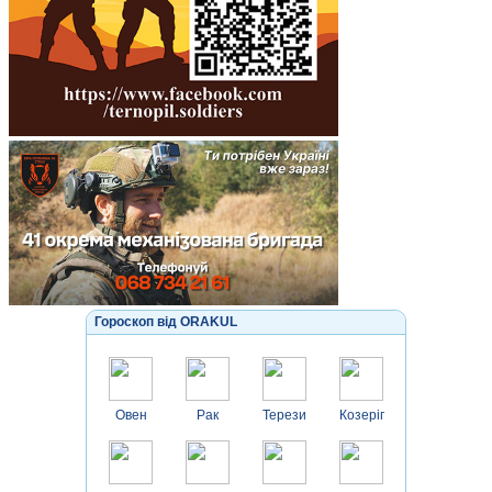
Гороскоп від ORAKUL
Овен
Рак
Терези
Козеріг