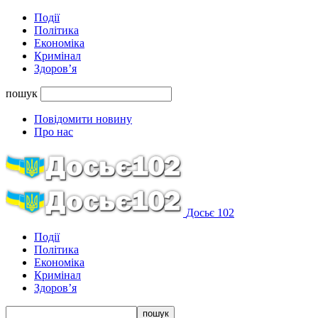
Події
Політика
Економіка
Кримінал
Здоров’я
пошук
Повідомити новину
Про нас
Досьє 102
Події
Політика
Економіка
Кримінал
Здоров’я