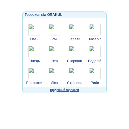
Гороскоп від ORAKUL
Овен
Рак
Терези
Козеріг
Тілець
Лев
Скорпіон
Водолій
Близнюки
Діва
Стрілець
Риби
Щоденний гороскоп