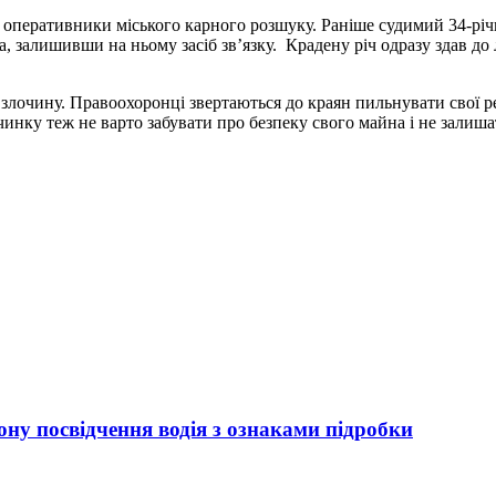
оперативники міського карного розшуку. Раніше судимий 34-річ
ка, залишивши на ньому засіб зв’язку. Крадену річ одразу здав д
очину. Правоохоронці звертаються до краян пильнувати свої речі
чинку теж не варто забувати про безпеку свого майна і не залиша
ну посвідчення водія з ознаками підробки