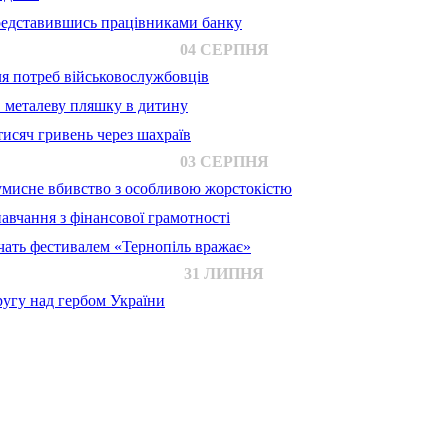
представившись працівниками банку
04 СЕРПНЯ
для потреб військовослужбовців
в металеву пляшку в дитину
исяч гривень через шахраїв
03 СЕРПНЯ
 умисне вбивство з особливою жорстокістю
авчання з фінансової грамотності
ачать фестивалем «Тернопіль вражає»
31 ЛИПНЯ
ругу над гербом України