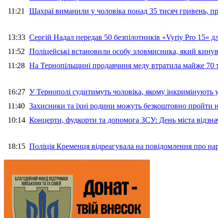
11:21
Шахраї виманили у чоловіка понад 35 тисяч гривень, 
13:33
Сергій Надал передав 50 безпілотників «Vyriy Pro 15» 
11:52
Поліцейські встановили особу зловмисника, який кину
11:28
На Тернопільщині продавчиня меду втратила майже 70 т
16:27
У Тернополі судитимуть чоловіка, якому інкримінують
11:40
Захисники та їхні родини можуть безкоштовно пройти н
10:14
Концерти, фудкорти та допомога ЗСУ: День міста відзн
18:15
Поліція Кременця відреагувала на повідомлення про на