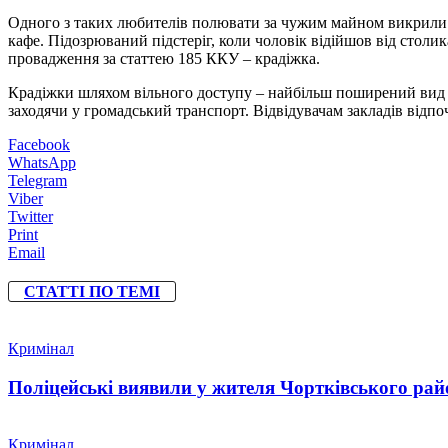
Одного з таких любителів полювати за чужим майном викрили 
кафе. Підозрюваний підстеріг, коли чоловік відійшов від столи
провадження за статтею 185 ККУ – крадіжка.
Крадіжки шляхом вільного доступу – найбільш поширений вид зл
заходячи у громадський транспорт. Відвідувачам закладів відпо
Facebook
WhatsApp
Telegram
Viber
Twitter
Print
Email
СТАТТІ ПО ТЕМІ
Кримінал
Поліцейські виявили у жителя Чортківського райо
Кримінал