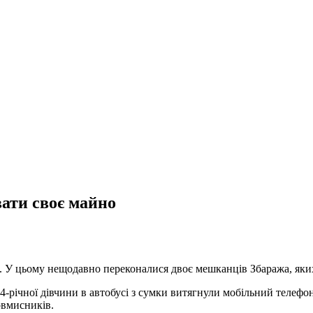
ати своє майно
їв. У цьому нещодавно переконалися двоє мешканців Збаража, яки
24-річної дівчини в автобусі з сумки витягнули мобільний телеф
овмисників.