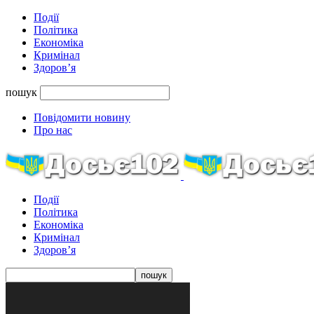
Події
Політика
Економіка
Кримінал
Здоров’я
пошук
Повідомити новину
Про нас
Події
Політика
Економіка
Кримінал
Здоров’я