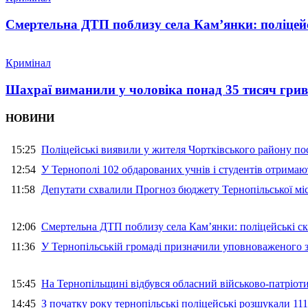
Смертельна ДТП поблизу села Кам’янки: поліцейс
Кримінал
Шахраї виманили у чоловіка понад 35 тисяч гри
НОВИНИ
15:25
Поліцейські виявили у жителя Чортківського району пос
12:54
У Тернополі 102 обдарованих учнів і студентів отримают
11:58
Депутати схвалили Прогноз бюджету Тернопільської міс
12:06
Смертельна ДТП поблизу села Кам’янки: поліцейські ск
11:36
У Тернопільській громаді призначили уповноваженого з
15:45
На Тернопільщині відбувся обласний військово-патріот
14:45
З початку року тернопільські поліцейські розшукали 111