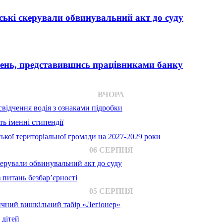
ькі скерували обвинувальний акт до суду
вень, представившись працівниками банку
ВЧОРА
відчення водія з ознаками підробки
ь іменні стипендії
ької територіальної громади на 2027-2029 роки
06 СЕРПНЯ
ерували обвинувальний акт до суду
 питань безбар’єрності
05 СЕРПНЯ
ичний вишкільний табір «Легіонер»
 дітей