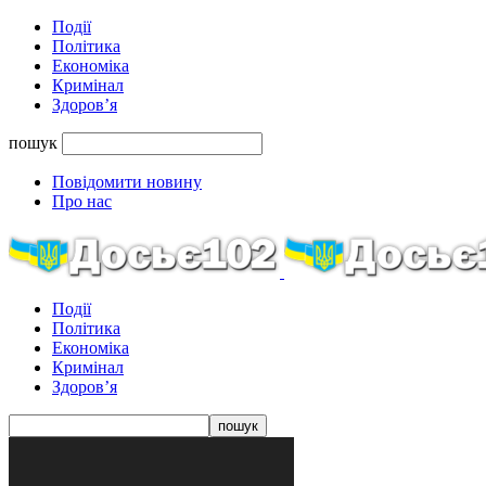
Події
Політика
Економіка
Кримінал
Здоров’я
пошук
Повідомити новину
Про нас
Події
Політика
Економіка
Кримінал
Здоров’я