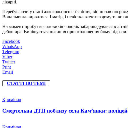
лікарні.
Перебуваючи у стані алкогольного сп’яніння, він почав погрожу
Вона змогла вирватися. І матір, і невістка втекти з дому та вик
На момент прибуття силовиків чоловік забарикадувався в літні
дебошира. Вирішується питання про оголошення йому підозри. 
Facebook
WhatsApp
Telegram
Viber
Twitter
Print
Email
СТАТТІ ПО ТЕМІ
Кримінал
Смертельна ДТП поблизу села Кам’янки: поліцейс
Кримінал