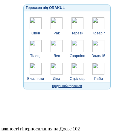
Гороскоп від ORAKUL
Овен
Рак
Терези
Козеріг
Тілець
Лев
Скорпіон
Водолій
Близнюки
Діва
Стрілець
Риби
Щоденний гороскоп
 наявності гіперпосилання на Досьє 102