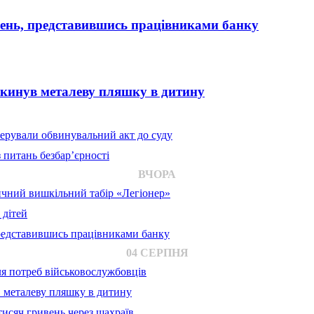
вень, представившись працівниками банку
 кинув металеву пляшку в дитину
ерували обвинувальний акт до суду
 питань безбар’єрності
ВЧОРА
ичний вишкільний табір «Легіонер»
 дітей
представившись працівниками банку
04 СЕРПНЯ
для потреб військовослужбовців
в металеву пляшку в дитину
исяч гривень через шахраїв