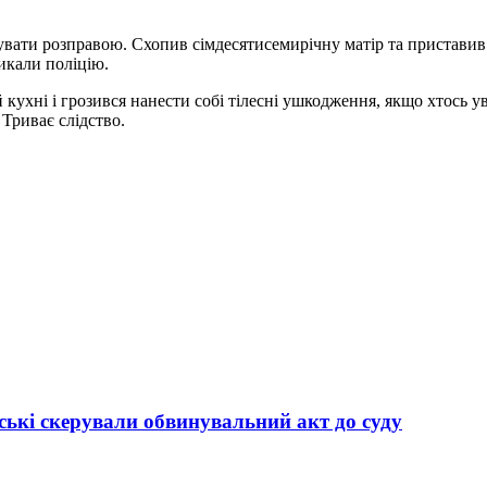
вати розправою. Схопив сімдесятисемирічну матір та приставив д
ликали поліцію.
й кухні і грозився нанести собі тілесні ушкодження, якщо хтось
Триває слідство.
ькі скерували обвинувальний акт до суду