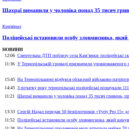
Шахраї виманили у чоловіка понад 35 тисяч гри
Кримінал
Поліцейські встановили особу зловмисника, який
НОВИНИ
12:06
Смертельна ДТП поблизу села Кам’янки: поліцейські ск
11:36
У Тернопільській громаді призначили уповноваженого з
15:45
На Тернопільщині відбувся обласний військово-патріот
14:45
З початку року тернопільські поліцейські розшукали 111
11:21
Шахраї виманили у чоловіка понад 35 тисяч гривень, 
13:33
Сергій Надал передав 50 безпілотників «Vyriy Pro 15» 
11:52
Поліцейські встановили особу зловмисника, який кину
11:28
На Тернопільщині продавчиня меду втратила майже 70 т