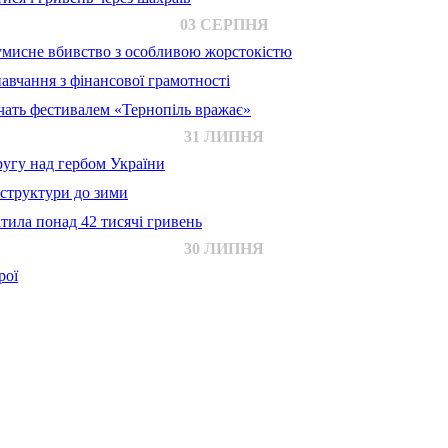
03 СЕРПНЯ
 умисне вбивство з особливою жорстокістю
авчання з фінансової грамотності
ачать фестивалем «Тернопіль вражає»
31 ЛИПНЯ
ругу над гербом України
аструктури до зими
тила понад 42 тисячі гривень
30 ЛИПНЯ
рої