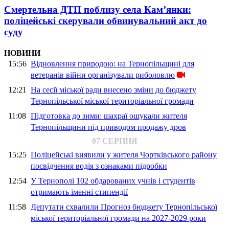
Смертельна ДТП поблизу села Кам’янки:
поліцейські скерували обвинувальний акт до
суду
НОВИНИ
15:56
Відновлення природою: на Тернопільщині для
ветеранів війни організували риболовлю
12:21
На сесії міської ради внесено зміни до бюджету
Тернопільської міської територіальної громади
11:08
Підготовка до зими: шахраї ошукали жителя
Тернопільщини під приводом продажу дров
07 СЕРПНЯ
15:25
Поліцейські виявили у жителя Чортківського району
посвідчення водія з ознаками підробки
12:54
У Тернополі 102 обдарованих учнів і студентів
отримають іменні стипендії
11:58
Депутати схвалили Прогноз бюджету Тернопільської
міської територіальної громади на 2027-2029 роки