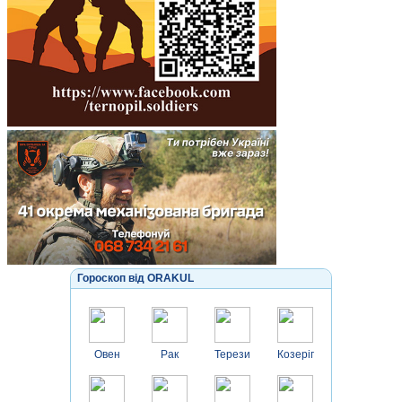
Гороскоп від ORAKUL
Овен
Рак
Терези
Козеріг