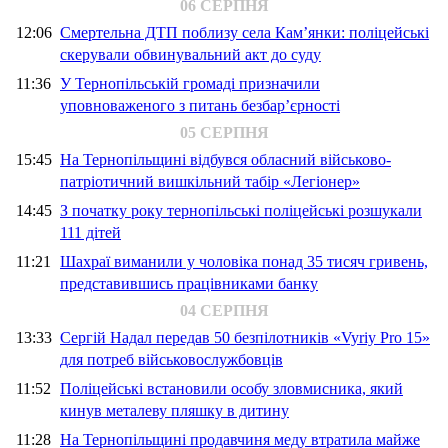
06 СЕРПНЯ
12:06
Смертельна ДТП поблизу села Кам’янки: поліцейські
скерували обвинувальний акт до суду
11:36
У Тернопільській громаді призначили
уповноваженого з питань безбар’єрності
05 СЕРПНЯ
15:45
На Тернопільщині відбувся обласний військово-
патріотичний вишкільний табір «Легіонер»
14:45
З початку року тернопільські поліцейські розшукали
111 дітей
11:21
Шахраї виманили у чоловіка понад 35 тисяч гривень,
представившись працівниками банку
04 СЕРПНЯ
13:33
Сергій Надал передав 50 безпілотників «Vyriy Pro 15»
для потреб військовослужбовців
11:52
Поліцейські встановили особу зловмисника, який
кинув металеву пляшку в дитину
11:28
На Тернопільщині продавчиня меду втратила майже