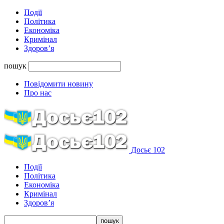
Події
Політика
Економіка
Кримінал
Здоров’я
пошук
Повідомити новину
Про нас
Досьє 102
Події
Політика
Економіка
Кримінал
Здоров’я