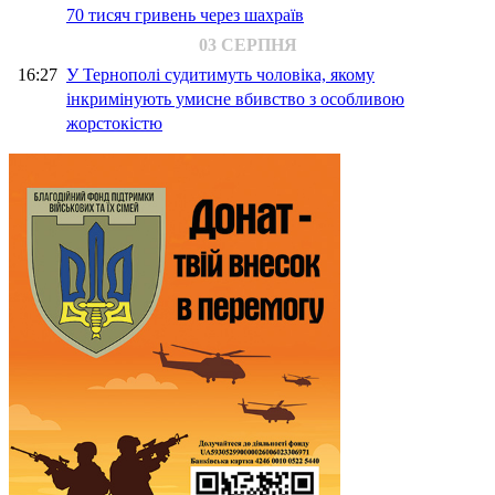
70 тисяч гривень через шахраїв
03 СЕРПНЯ
16:27
У Тернополі судитимуть чоловіка, якому
інкримінують умисне вбивство з особливою
жорстокістю