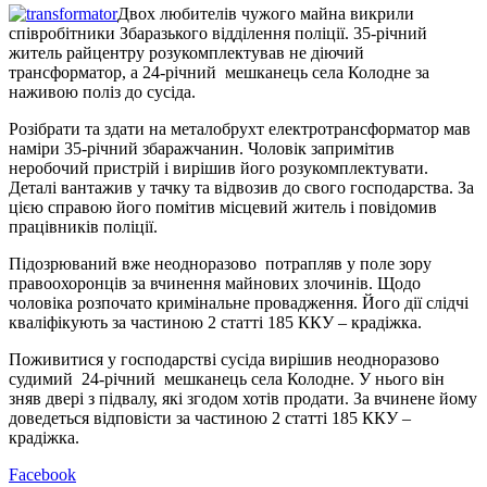
Двох любителів чужого майна викрили
співробітники Збаразького відділення поліції. 35-річний
житель райцентру розукомплектував не діючий
трансформатор, а 24-річний мешканець села Колодне за
наживою поліз до сусіда.
Розібрати та здати на металобрухт електротрансформатор мав
наміри 35-річний збаражчанин. Чоловік запримітив
неробочий пристрій і вирішив його розукомплектувати.
Деталі вантажив у тачку та відвозив до свого господарства. За
цією справою його помітив місцевий житель і повідомив
працівників поліції.
Підозрюваний вже неодноразово потрапляв у поле зору
правоохоронців за вчинення майнових злочинів. Щодо
чоловіка розпочато кримінальне провадження. Його дії слідчі
кваліфікують за частиною 2 статті 185 ККУ – крадіжка.
Поживитися у господарстві сусіда вирішив неодноразово
судимий 24-річний мешканець села Колодне. У нього він
зняв двері з підвалу, які згодом хотів продати. За вчинене йому
доведеться відповісти за частиною 2 статті 185 ККУ –
крадіжка.
Facebook