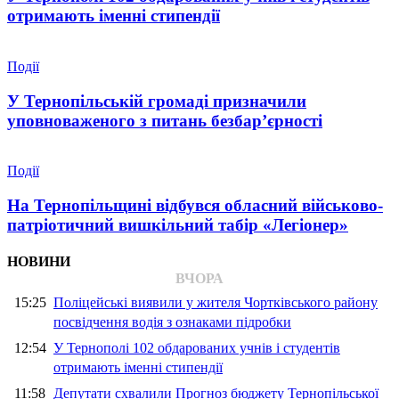
отримають іменні стипендії
Події
У Тернопільській громаді призначили
уповноваженого з питань безбар’єрності
Події
На Тернопільщині відбувся обласний військово-
патріотичний вишкільний табір «Легіонер»
НОВИНИ
ВЧОРА
15:25
Поліцейські виявили у жителя Чортківського району
посвідчення водія з ознаками підробки
12:54
У Тернополі 102 обдарованих учнів і студентів
отримають іменні стипендії
11:58
Депутати схвалили Прогноз бюджету Тернопільської