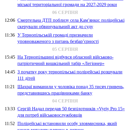
міської територіальної громади на 2027-2029 роки
06 СЕРПНЯ
12:06
Смертельна ДТП поблизу села Кам’янки: поліцейські
скерували обвинувальний акт до суду
11:36
У Тернопільській громаді призначили
уповноваженого з питань безбар’єрності
05 СЕРПНЯ
15:45
На Тернопільщині відбувся обласний військово-
патріотичний вишкільний табір «Легіонер»
14:45
З початку року тернопільські поліцейські розшукали
111 дітей
11:21
Шахраї виманили у чоловіка понад 35 тисяч гривень,
представившись працівниками банку
04 СЕРПНЯ
13:33
Сергій Надал передав 50 безпілотників «Vyriy Pro 15»
для потреб військовослужбовців
11:52
Поліцейські встановили особу зловмисника, який
кинув металеву пляшку в дитину