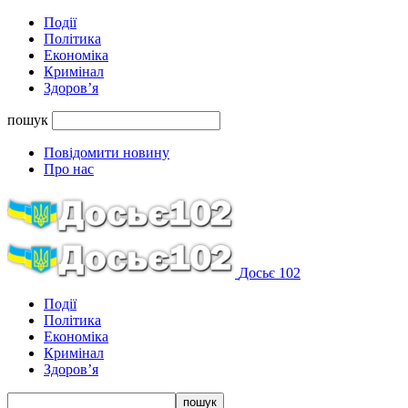
Події
Політика
Економіка
Кримінал
Здоров’я
пошук
Повідомити новину
Про нас
Досьє 102
Події
Політика
Економіка
Кримінал
Здоров’я