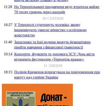
11:28
На Тернопільщині продавчиня меду втратила майже
70 тисяч гривень через шахраїв
03 СЕРПНЯ
16:27
У Тернополі судитимуть чоловіка, якому
інкримінують умисне вбивство з особливою
жорстокістю
11:40
Захисники та їхні родини можуть безкоштовно
пройти навчання з фінансової грамотності
10:14
Концерти, фудкорти та допомога ЗСУ: День міста
відзначать фестивалем «Тернопіль вражає»
31 ЛИПНЯ
18:15
Поліція Кременця відреагувала на повідомлення про
наругу над гербом України