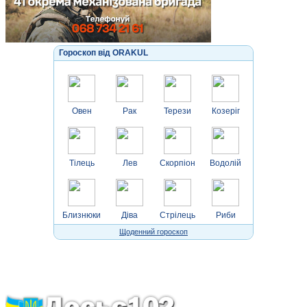
Гороскоп від ORAKUL
Овен
Рак
Терези
Козеріг
Тілець
Лев
Скорпіон
Водолій
Близнюки
Діва
Стрілець
Риби
Щоденний гороскоп