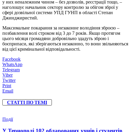
у них неналежним чином – без дозволів, реєстрації тощо, –
наголошує начальник сектору контролю за обігом зброї у
сфері дозвільної системи УПД ГУНП в області Степан
Джинджиристий.
Максимальне покарання за незаконне володіння зброєю –
позбавлення волі строком від 3 до 7 років. Якщо протягом
цього місяця громадяни добровільно здадуть зброю і
боєприпаси, які зберігаються незаконно, то вони звільняються
від цієї кримінальної відповідальності.
Facebook
WhatsApp
Telegram
Viber
Twitter
Print
Email
СТАТТІ ПО ТЕМІ
Події
У Тернополі 102 обдарованих учнів і студентів