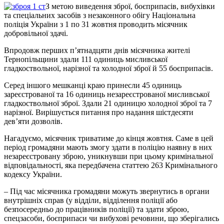
З метою виведення зброї, боєприпасів, вибухівки
та спеціальних засобів з незаконного обігу Національна
поліція України з 1 по 31 жовтня проводить місячник
добровільної здачі.
Впродовж перших п’ятнадцяти днів місячника жителі
Тернопільщини здали 111 одиниць мисливської
гладкоствольної, нарізної та холодної зброї й 55 боєприпасів.
Серед іншого мешканці краю принесли 45 одиниць
зареєстрованої та 16 одиниць незареєстрованої мисливської
гладкоствольної зброї. Здали 21 одиницю холодної зброї та 7
нарізної. Вирішується питання про надання шістдесяти
дев’яти дозволів.
Нагадуємо, місячник триватиме до кінця жовтня. Саме в цей
період громадяни мають змогу здати в поліцію наявну в них
незареєстровану зброю, уникнувши при цьому кримінальної
відповідальності, яка передбачена статтею 263 Кримінального
кодексу України.
– Під час місячника громадяни можуть звернутись в органи
внутрішніх справ (у відділи, відділення поліції або
безпосередньо до працівників поліції) та здати зброю,
спецзасоби, боєприпаси чи вибухові речовини, що зберігались