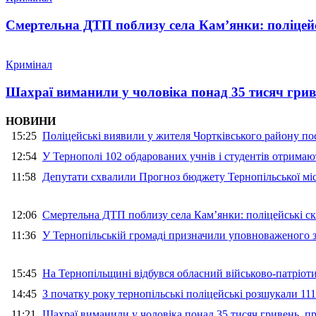
Смертельна ДТП поблизу села Кам’янки: поліцейс
Кримінал
Шахраї виманили у чоловіка понад 35 тисяч гри
НОВИНИ
15:25
Поліцейські виявили у жителя Чортківського району пос
12:54
У Тернополі 102 обдарованих учнів і студентів отримают
11:58
Депутати схвалили Прогноз бюджету Тернопільської міс
12:06
Смертельна ДТП поблизу села Кам’янки: поліцейські ск
11:36
У Тернопільській громаді призначили уповноваженого з
15:45
На Тернопільщині відбувся обласний військово-патріот
14:45
З початку року тернопільські поліцейські розшукали 111
11:21
Шахраї виманили у чоловіка понад 35 тисяч гривень, 