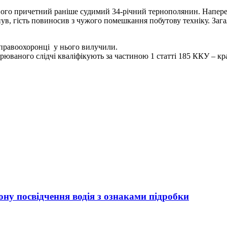
го причетний раніше судимий 34-річний тернополянин. Напередо
ув, гість повиносив з чужого помешкання побутову техніку. Зага
 правоохоронці у нього вилучили.
юваного слідчі кваліфікують за частиною 1 статті 185 ККУ – кра
ну посвідчення водія з ознаками підробки