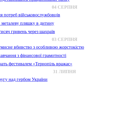
04 СЕРПНЯ
для потреб військовослужбовців
в металеву пляшку в дитину
исяч гривень через шахраїв
03 СЕРПНЯ
 умисне вбивство з особливою жорстокістю
авчання з фінансової грамотності
ачать фестивалем «Тернопіль вражає»
31 ЛИПНЯ
ругу над гербом України