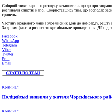
Співробітники карного розшуку встановили, що до протиправно
розпивали спиртні напої. Скориставшись тим, що господар засн
гривень.
Частину краденого майна зловмисник здав до ломбарду, решту
За даним фактом розпочато кримінальне провадження. Дії підозр
Facebook
WhatsApp
Telegram
Viber
Twitter
Print
Email
СТАТТІ ПО ТЕМІ
Кримінал
Поліцейські виявили у жителя Чортківського райо
Кримінал