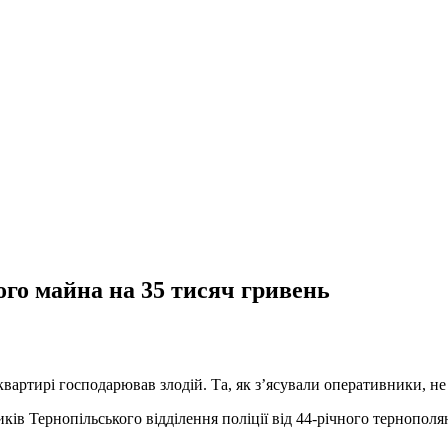
го майна на 35 тисяч гривень
вартирі господарював злодій. Та, як з’ясували оперативники, не 
ків Тернопільського відділення поліції від 44-річного тернопол