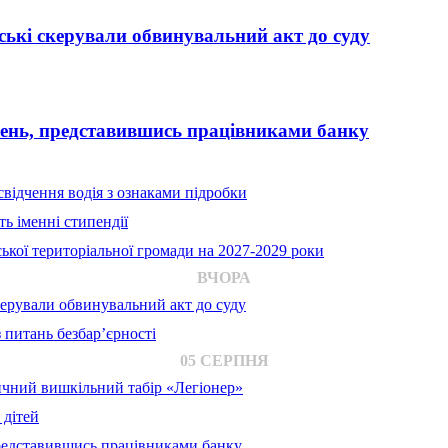
ькі скерували обвинувальний акт до суду
вень, представившись працівниками банку
відчення водія з ознаками підробки
ь іменні стипендії
ької територіальної громади на 2027-2029 роки
ВЧОРА
ерували обвинувальний акт до суду
 питань безбар’єрності
05 СЕРПНЯ
ичний вишкільний табір «Легіонер»
 дітей
представившись працівниками банку