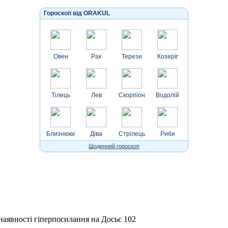
Гороскоп від ORAKUL
Овен
Рак
Терези
Козеріг
Тілець
Лев
Скорпіон
Водолій
Близнюки
Діва
Стрілець
Риби
Щоденний гороскоп
 наявності гіперпосилання на Досьє 102