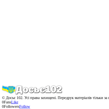
© Досьє 102. Усі права захищені. Передрук матеріалів тільки за
0
Fans
Like
0
Followers
Follow