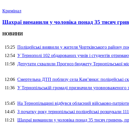
Кримінал
Шахраї виманили у чоловіка понад 35 тисяч гри
НОВИНИ
15:25
Поліцейські виявили у жителя Чортківського району пос
12:54
У Тернополі 102 обдарованих учнів і студентів отримают
11:58
Депутати схвалили Прогноз бюджету Тернопільської міс
12:06
Смертельна ДТП поблизу села Кам’янки: поліцейські ск
11:36
У Тернопільській громаді призначили уповноваженого з
15:45
На Тернопільщині відбувся обласний військово-патріот
14:45
З початку року тернопільські поліцейські розшукали 111
11:21
Шахраї виманили у чоловіка понад 35 тисяч гривень, 