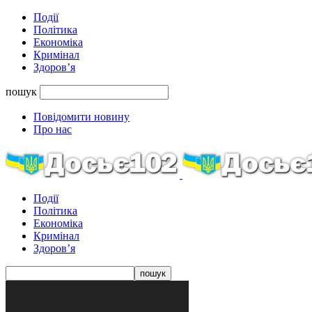
Події
Політика
Економіка
Кримінал
Здоров’я
пошук
Повідомити новину
Про нас
Події
Політика
Економіка
Кримінал
Здоров’я