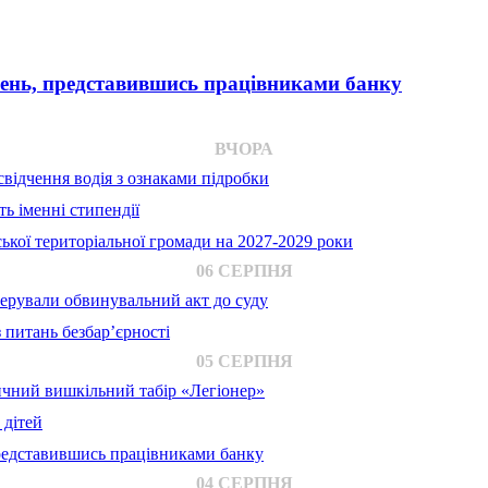
вень, представившись працівниками банку
ВЧОРА
відчення водія з ознаками підробки
ь іменні стипендії
ької територіальної громади на 2027-2029 роки
06 СЕРПНЯ
ерували обвинувальний акт до суду
 питань безбар’єрності
05 СЕРПНЯ
ичний вишкільний табір «Легіонер»
 дітей
представившись працівниками банку
04 СЕРПНЯ