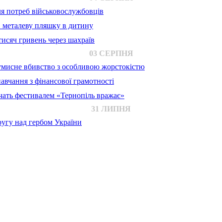
для потреб військовослужбовців
в металеву пляшку в дитину
исяч гривень через шахраїв
03 СЕРПНЯ
 умисне вбивство з особливою жорстокістю
авчання з фінансової грамотності
ачать фестивалем «Тернопіль вражає»
31 ЛИПНЯ
ругу над гербом України