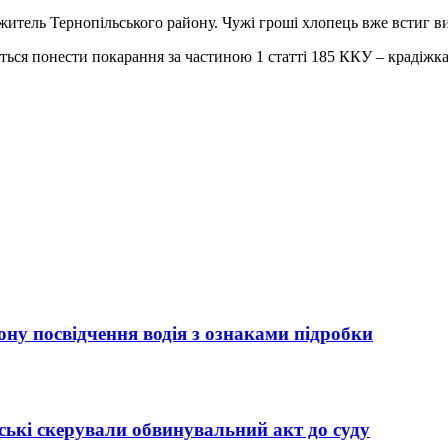
итель Тернопільського району. Чужі гроші хлопець вже встиг ви
ся понести покарання за частиною 1 статті 185 ККУ – крадіжка
ну посвідчення водія з ознаками підробки
ькі скерували обвинувальний акт до суду