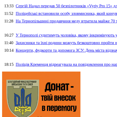
13:33
Сергій Надал передав 50 безпілотників «Vyriy Pro 15» 
11:52
Поліцейські встановили особу зловмисника, який кину
11:28
На Тернопільщині продавчиня меду втратила майже 70 т
16:27
У Тернополі судитимуть чоловіка, якому інкримінують
11:40
Захисники та їхні родини можуть безкоштовно пройти н
10:14
Концерти, фудкорти та допомога ЗСУ: День міста відзн
18:15
Поліція Кременця відреагувала на повідомлення про на