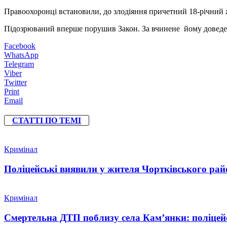
Правоохоронці встановили, до злодіяння причетний 18-річний ж
Підозрюваний вперше порушив Закон. За вчинене йому доведеть
Facebook
WhatsApp
Telegram
Viber
Twitter
Print
Email
СТАТТІ ПО ТЕМІ
Кримінал
Поліцейські виявили у жителя Чортківського райо
Кримінал
Смертельна ДТП поблизу села Кам’янки: поліцейс