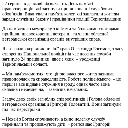
22 серпня в державі відзначають День пам’яті
правоохоронців, які загинули при виконанні службових
обов’язків. Вшанували пам’ять колег, які заплатили життям
заради служіння Закону і працівники поліції Тернопільщини.
До пам`ятного меморіалу з квітами та болючими спогадами
прийшли правоохоронці, ветерани та члени обласної
ветеранської організації органів внутрішніх справ.
Як зазначив керівник поліції краю Олександр Богомол, з часу
створення Національної поліції під час несення служби
загинуло 24 працівники, двоє з яких – уродженці
Тернопільській області.
– Ми пам`ятаємо тих, хто ціною власного життя захищав
правопорядок та справедливість. Робота поліцейського – це
перш за все віддане служіння народу, однак часто вона
складна і небезпечна, – зазначив начальник.
Згадує двох своїх загиблих співробітників і Голова обласної
ветеранської організації Григорій Головатий. Вони загинули
під час перестрілки
– Нехай з Богом спочивають, а їхню нелегку службу
перейняли та продовжують діти, – розповідає Григорій