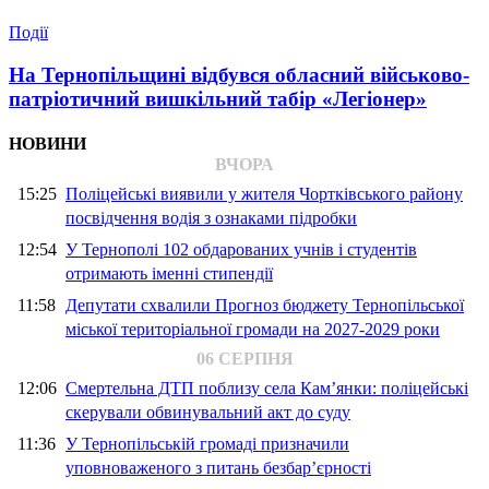
Події
На Тернопільщині відбувся обласний військово-
патріотичний вишкільний табір «Легіонер»
НОВИНИ
ВЧОРА
15:25
Поліцейські виявили у жителя Чортківського району
посвідчення водія з ознаками підробки
12:54
У Тернополі 102 обдарованих учнів і студентів
отримають іменні стипендії
11:58
Депутати схвалили Прогноз бюджету Тернопільської
міської територіальної громади на 2027-2029 роки
06 СЕРПНЯ
12:06
Смертельна ДТП поблизу села Кам’янки: поліцейські
скерували обвинувальний акт до суду
11:36
У Тернопільській громаді призначили
уповноваженого з питань безбар’єрності