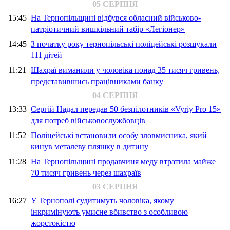
05 СЕРПНЯ
15:45
На Тернопільщині відбувся обласний військово-
патріотичний вишкільний табір «Легіонер»
14:45
З початку року тернопільські поліцейські розшукали
111 дітей
11:21
Шахраї виманили у чоловіка понад 35 тисяч гривень,
представившись працівниками банку
04 СЕРПНЯ
13:33
Сергій Надал передав 50 безпілотників «Vyriy Pro 15»
для потреб військовослужбовців
11:52
Поліцейські встановили особу зловмисника, який
кинув металеву пляшку в дитину
11:28
На Тернопільщині продавчиня меду втратила майже
70 тисяч гривень через шахраїв
03 СЕРПНЯ
16:27
У Тернополі судитимуть чоловіка, якому
інкримінують умисне вбивство з особливою
жорстокістю