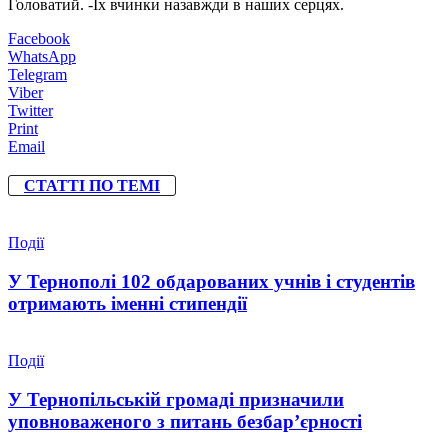
Головатий. -Їх вчинки назавжди в наших серцях.
Facebook
WhatsApp
Telegram
Viber
Twitter
Print
Email
СТАТТІ ПО ТЕМІ
Події
У Тернополі 102 обдарованих учнів і студентів
отримають іменні стипендії
Події
У Тернопільській громаді призначили
уповноваженого з питань безбар’єрності