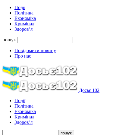
Події
Політика
Економіка
Кримінал
Здоров’я
пошук
Повідомити новину
Про нас
Досьє 102
Події
Політика
Економіка
Кримінал
Здоров’я