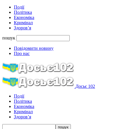
Події
Політика
Економіка
Кримінал
Здоров’я
пошук
Повідомити новину
Про нас
Досьє 102
Події
Політика
Економіка
Кримінал
Здоров’я