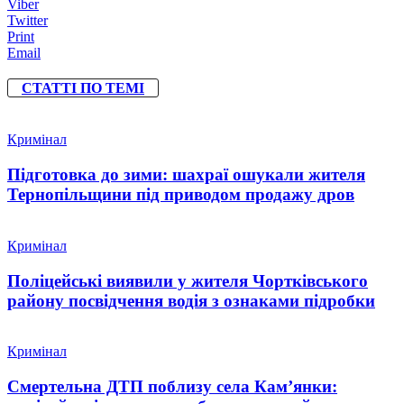
Viber
Twitter
Print
Email
СТАТТІ ПО ТЕМІ
Кримінал
Підготовка до зими: шахраї ошукали жителя
Тернопільщини під приводом продажу дров
Кримінал
Поліцейські виявили у жителя Чортківського
району посвідчення водія з ознаками підробки
Кримінал
Смертельна ДТП поблизу села Кам’янки: