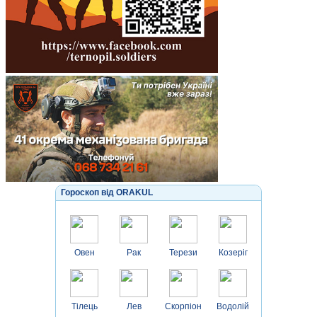
Гороскоп від ORAKUL
Овен
Рак
Терези
Козеріг
Тілець
Лев
Скорпіон
Водолій