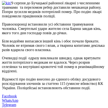
9 серпня до Бучацької районної лікарні з численними
травмами та переломом ребер доставили мешканця району.
Попри зусилля медиків потерпілий помер. Про подію лікарі
повідомили працівників поліції.
Правоохоронці встановили усі обставини травмування
чоловіка. Смертельні удари жителю села Бариш завдав кінь,
якого того дня господар повів до річки.
Біля водойми випасався інший кінь і обоє почали брикати.
Чоловік не втримав свого і впав, а тварина копитами декілька
разів вдарила свого власника.
Очевидці події одразу викликали швидку, однак врятувати
життя потерпілого медикам не вдалося. Через розрив
селезінки та внутрішні кровотечі той помер в реанімаційному
відділені.
Відомості про подію внесено до єдиного обліку досудового
розслідування злочинів за статтею 115 (умисне вбивство) КК
України. Поліцейські встановлюють обставини події.
Facebook
WhatsApp
Telegram