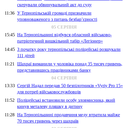
скерували обвинувальний акт до суду
11:36
У Тернопільській громаді призначили
уповноваженого з питань безбар’єрності
05 СЕРПНЯ
15:45
На Тернопільщині відбувся обласний військово-
патріотичний вишкільний табір «Легіонер»
14:45
З початку року тернопільські поліцейські розшукали
111 дітей
11:21
Шахраї виманили у чоловіка понад 35 тисяч гривень,
представившись працівниками банку
04 СЕРПНЯ
13:33
Сергій Надал передав 50 безпілотників «Vyriy Pro 15»
для потреб військовослужбовців
11:52
Поліцейські встановили особу зловмисника, який
кинув металеву пляшку в дитину
11:28
На Тернопільщині продавчиня меду втратила майже
70 тисяч гривень через шахраїв