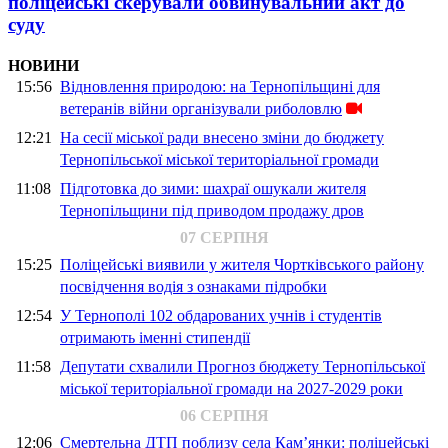
поліцейські скерували обвинувальний акт до
суду
НОВИНИ
15:56
Відновлення природою: на Тернопільщині для
ветеранів війни організували риболовлю
12:21
На сесії міської ради внесено зміни до бюджету
Тернопільської міської територіальної громади
11:08
Підготовка до зими: шахраї ошукали жителя
Тернопільщини під приводом продажу дров
07 СЕРПНЯ
15:25
Поліцейські виявили у жителя Чортківського району
посвідчення водія з ознаками підробки
12:54
У Тернополі 102 обдарованих учнів і студентів
отримають іменні стипендії
11:58
Депутати схвалили Прогноз бюджету Тернопільської
міської територіальної громади на 2027-2029 роки
06 СЕРПНЯ
12:06
Смертельна ДТП поблизу села Кам’янки: поліцейські