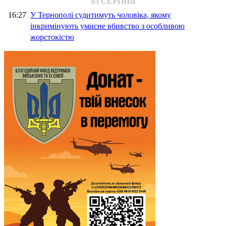
03 СЕРПНЯ
16:27
У Тернополі судитимуть чоловіка, якому
інкримінують умисне вбивство з особливою
жорстокістю