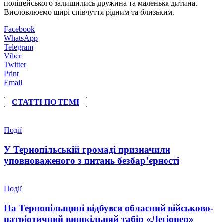
поліцейського залишились дружина та маленька дитина.
Висловлюємо щирі співчуття рідним та близьким.
Facebook
WhatsApp
Telegram
Viber
Twitter
Print
Email
СТАТТІ ПО ТЕМІ
Події
У Тернопільській громаді призначили
уповноваженого з питань безбар’єрності
Події
На Тернопільщині відбувся обласний військово-
патріотичний вишкільний табір «Легіонер»