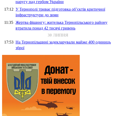
наругу над гербом України
17:12
У Тернополі триває підготовка об’єктів критичної
інфраструктури до зими
11:35
Жертва фішингу: жителька Тернопільського району
втратила понад 42 тисячі гривень
30 ЛИПНЯ
17:53
На Тернопільщині задекларували майже 400 одиниць
зброї