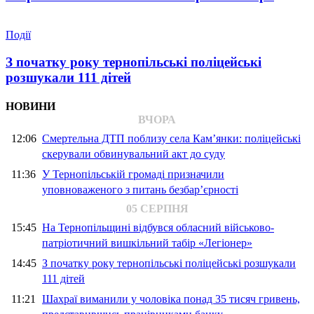
Події
З початку року тернопільські поліцейські
розшукали 111 дітей
НОВИНИ
ВЧОРА
12:06
Смертельна ДТП поблизу села Кам’янки: поліцейські
скерували обвинувальний акт до суду
11:36
У Тернопільській громаді призначили
уповноваженого з питань безбар’єрності
05 СЕРПНЯ
15:45
На Тернопільщині відбувся обласний військово-
патріотичний вишкільний табір «Легіонер»
14:45
З початку року тернопільські поліцейські розшукали
111 дітей
11:21
Шахраї виманили у чоловіка понад 35 тисяч гривень,