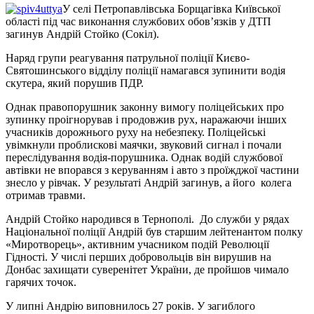
У селі Петропавлівська Борщагівка Київської
області під час виконання службових обов’язків у ДТП
загинув Андрій Стойко (Сокіл).
Наряд групи реагування патрульної поліції Києво-
Святошинського відділу поліції намагався зупинити водія
скутера, який порушив ПДР.
Однак правопорушник законну вимогу поліцейських про
зупинку проігнорував і продовжив рух, наражаючи інших
учасників дорожнього руху на небезпеку. Поліцейські
увімкнули проблискові маячки, звуковий сигнал і почали
переслідування водія-порушника. Однак водій службової
автівки не впорався з керуванням і авто з проїжджої частини
знесло у рівчак. У результаті Андрій загинув, а його колега
отримав травми.
Андрій Стойко народився в Тернополі. До служби у рядах
Національної поліції Андрій був старшим лейтенантом полку
«Миротворець», активним учасником подій Революції
Гідності. У числі перших добровольців він вирушив на
Донбас захищати суверенітет України, де пройшов чимало
гарячих точок.
У липні Андрію виповнилось 27 років. У загиблого