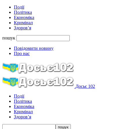
Події
Політика
Економіка
Кримінал
Здоров’я
пошук
Повідомити новину
Про нас
Досьє 102
Події
Політика
Економіка
Кримінал
Здоров’я