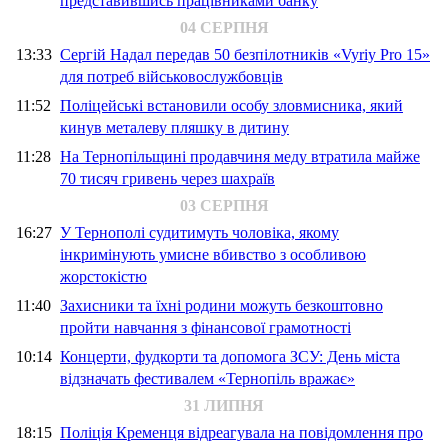
представившись працівниками банку
04 СЕРПНЯ
13:33
Сергій Надал передав 50 безпілотників «Vyriy Pro 15»
для потреб військовослужбовців
11:52
Поліцейські встановили особу зловмисника, який
кинув металеву пляшку в дитину
11:28
На Тернопільщині продавчиня меду втратила майже
70 тисяч гривень через шахраїв
03 СЕРПНЯ
16:27
У Тернополі судитимуть чоловіка, якому
інкримінують умисне вбивство з особливою
жорстокістю
11:40
Захисники та їхні родини можуть безкоштовно
пройти навчання з фінансової грамотності
10:14
Концерти, фудкорти та допомога ЗСУ: День міста
відзначать фестивалем «Тернопіль вражає»
31 ЛИПНЯ
18:15
Поліція Кременця відреагувала на повідомлення про