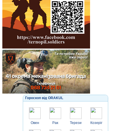
Гороскоп від ORAKUL
Овен
Рак
Терези
Козеріг