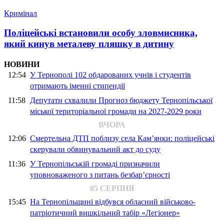
Кримінал
Поліцейські встановили особу зловмисника,
який кинув металеву пляшку в дитину
НОВИНИ
12:54
У Тернополі 102 обдарованих учнів і студентів
отримають іменні стипендії
11:58
Депутати схвалили Прогноз бюджету Тернопільської
міської територіальної громади на 2027-2029 роки
ВЧОРА
12:06
Смертельна ДТП поблизу села Кам’янки: поліцейські
скерували обвинувальний акт до суду
11:36
У Тернопільській громаді призначили
уповноваженого з питань безбар’єрності
05 СЕРПНЯ
15:45
На Тернопільщині відбувся обласний військово-
патріотичний вишкільний табір «Легіонер»