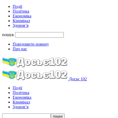
Події
Політика
Економіка
Кримінал
Здоров’я
пошук
Повідомити новину
Про нас
Досьє 102
Події
Політика
Економіка
Кримінал
Здоров’я