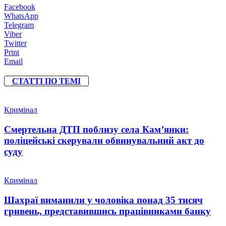
Facebook
WhatsApp
Telegram
Viber
Twitter
Print
Email
СТАТТІ ПО ТЕМІ
Кримінал
Смертельна ДТП поблизу села Кам’янки:
поліцейські скерували обвинувальний акт до
суду
Кримінал
Шахраї виманили у чоловіка понад 35 тисяч
гривень, представившись працівниками банку