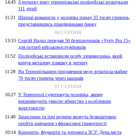
14:45
З початку року тернопільські поліцейські розшукали
111 дітей
11:21
Шахраї виманили у чоловіка понад 35 тисяч гривень,
представившись працівниками банку
04 СЕРПНЯ
13:33
Сергій Надал передав 50 безпілотників «Vyriy Pro 15»
для потреб військовослужбовців
11:52
Поліцейські встановили особу зловмисника, який
кинув металеву пляшку в дитину
11:28
На Тернопільщині продавчиня меду втратила майже
70 тисяч гривень через шахраїв
03 СЕРПНЯ
16:27
У Тернополі судитимуть чоловіка, якому
інкримінують умисне вбивство з особливою
жорстокістю
11:40
Захисники та їхні родини можуть безкоштовно
пройти навчання з фінансової грамотності
10:14
Концерти, фудкорти та допомога ЗСУ: День міста