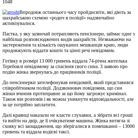
1048
Впродовж останнього часу пройдисвіти, які діють за
шахрайською схемою «родич в поліції» надзвичайно
активізувалися.
Пастка, у яку зазвичай потрапляють пенсіонери, займає одне з
найбільш розповсюджених видів шахрайств. Незважаючи на
застереження та кількість ошуканих мешканців краю, люди
продовжують віддати кошти та цінні речі невідомим.
Готівку в розмірі 13 000 гривень віддала 74-річна жителька
Теребовлі невідомому за спасіння свого сина. З заявою про
подію жінка звернулась до працівників поліції.
До пенсіонерки зателефонував невідомий, який представився
співробітником поліції. Додзвонювач повідомив, що син
жінки вчинив протиправне за що йому загрожує кримінал.
Також він розповів і як можна уникнути відповідальності, але
за це потрібно заплатити.
Далі краянці наказали не класти слухавки, а зібрати всі гроші
та вийти на двір, де її очікуватиме машина. Жінка витягла зі
сховку всі заощадження, що зберігалися в помешканні – 13000
гривень та віддала водієві таксі.