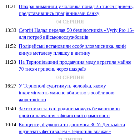
11:21
Шахраї виманили у чоловіка понад 35 тисяч гривень,
представившись працівниками банку
04 СЕРПНЯ
13:33
Сергій Надал передав 50 безпілотників «Vyriy Pro 15»
для потреб військовослужбовців
11:52
Поліцейські встановили особу зловмисника, який
кинув металеву пляшку в дитину
11:28
На Тернопільщині продавчиня меду втратила майже
70 тисяч гривень через шахраїв
03 СЕРПНЯ
16:27
У Тернополі судитимуть чоловіка, якому
інкримінують умисне вбивство з особливою
жорстокістю
11:40
Захисники та їхні родини можуть безкоштовно
пройти навчання з фінансової грамотності
10:14
Концерти, фудкорти та допомога ЗСУ: День міста
відзначать фестивалем «Тернопіль вражає»
31 ЛИПНЯ