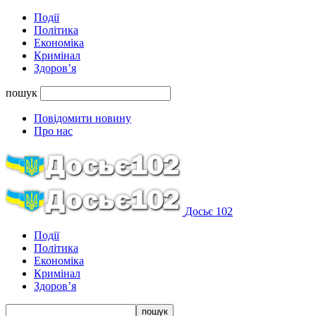
Події
Політика
Економіка
Кримінал
Здоров’я
пошук
Повідомити новину
Про нас
Досьє 102
Події
Політика
Економіка
Кримінал
Здоров’я