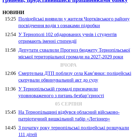
НОВИНИ
15:25
Поліцейські виявили у жителя Чортківського району
посвідчення водія з ознаками підробки
12:54
У Тернополі 102 обдарованих учнів і студентів
отримають іменні стипендії
11:58
Депутати схвалили Прогноз бюджету Тернопільської
міської територіальної громади на 2027-2029 роки
ВЧОРА
12:06
Смертельна ДТП поблизу села Кам’янки: поліцейські
скерували обвинувальний акт до суду
11:36
У Тернопільській громаді призначили
уповноваженого з питань безбар’єрності
05 СЕРПНЯ
15:45
На Тернопільщині відбувся обласний військово-
патріотичний вишкільний табір «Легіонер»
14:45
З початку року тернопільські поліцейські розшукали
111 дітей