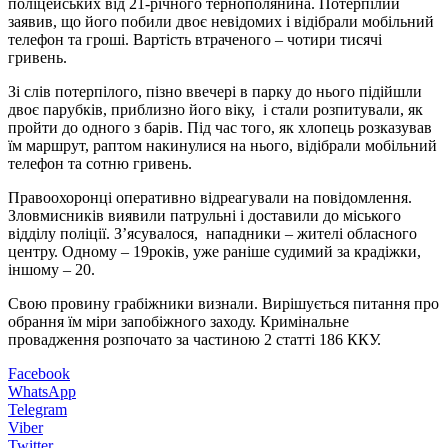
поліцейських від 21-річного тернополянина. Потерпілий
заявив, що його побили двоє невідомих і відібрали мобільний
телефон та гроші. Вартість втраченого – чотири тисячі
гривень.
Зі слів потерпілого, пізно ввечері в парку до нього підійшли
двоє парубків, приблизно його віку, і стали розпитували, як
пройти до одного з барів. Під час того, як хлопець розказував
їм маршрут, раптом накинулися на нього, відібрали мобільний
телефон та сотню гривень.
Правоохоронці оперативно відреагували на повідомлення.
Зловмисників виявили патрульні і доставили до міського
відділу поліції. З’ясувалося, нападники – жителі обласного
центру. Одному – 19років, уже раніше судимий за крадіжки,
іншому – 20.
Свою провину грабіжники визнали. Вирішується питання про
обрання їм міри запобіжного заходу. Кримінальне
провадження розпочато за частиною 2 статті 186 ККУ.
Facebook
WhatsApp
Telegram
Viber
Twitter