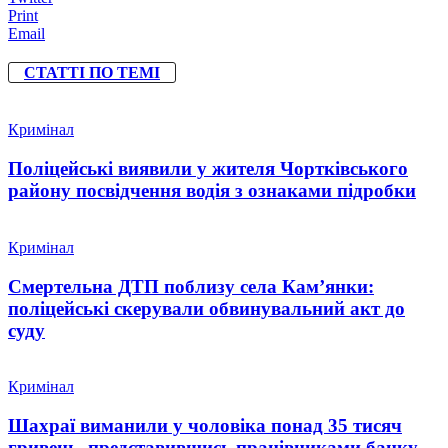
Print
Email
СТАТТІ ПО ТЕМІ
Кримінал
Поліцейські виявили у жителя Чортківського
району посвідчення водія з ознаками підробки
Кримінал
Смертельна ДТП поблизу села Кам’янки:
поліцейські скерували обвинувальний акт до
суду
Кримінал
Шахраї виманили у чоловіка понад 35 тисяч
гривень, представившись працівниками банку