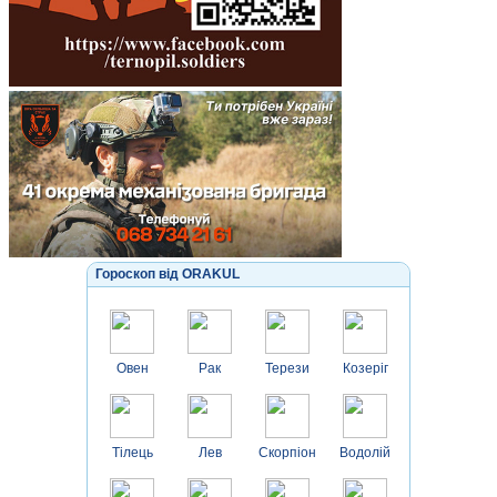
Гороскоп від ORAKUL
Овен
Рак
Терези
Козеріг
Тілець
Лев
Скорпіон
Водолій