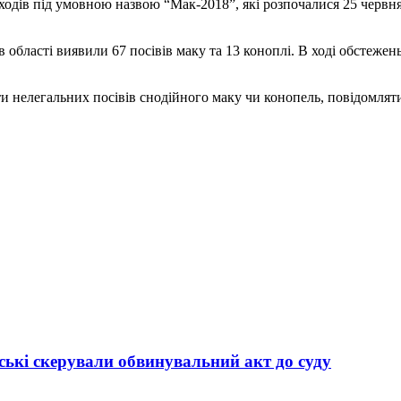
одів під умовною назвою “Мак-2018”, які розпочалися 25 червня
в області виявили 67 посівів маку та 13 коноплі. В ході обстеже
ти нелегальних посівів снодійного маку чи конопель, повідомляти
ькі скерували обвинувальний акт до суду