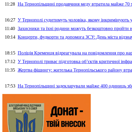
11:28
На Тернопільщині продавчиня меду втратила майже 70 т
16:27
У Тернополі судитимуть чоловіка, якому інкримінують
11:40
Захисники та їхні родини можуть безкоштовно пройти н
10:14
Концерти, фудкорти та допомога ЗСУ: День міста відзн
18:15
Поліція Кременця відреагувала на повідомлення про на
17:12
У Тернополі триває підготовка об’єктів критичної інфр
11:35
Жертва фішингу: жителька Тернопільського району втра
17:53
На Тернопільщині задекларували майже 400 одиниць зб