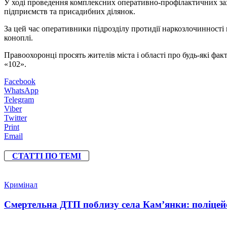
У ході проведення комплексних оперативно-профілактичних зах
підприємств та присадибних ділянок.
За цей час оперативники підрозділу протидії наркозлочинності 
коноплі.
Правоохоронці просять жителів міста і області про будь-які фак
«102».
Facebook
WhatsApp
Telegram
Viber
Twitter
Print
Email
СТАТТІ ПО ТЕМІ
Кримінал
Смертельна ДТП поблизу села Кам’янки: поліцейс