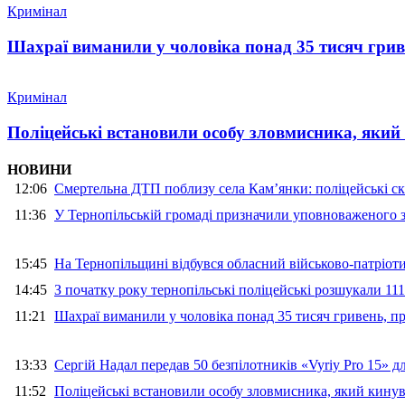
Кримінал
Шахраї виманили у чоловіка понад 35 тисяч гри
Кримінал
Поліцейські встановили особу зловмисника, який
НОВИНИ
12:06
Смертельна ДТП поблизу села Кам’янки: поліцейські ск
11:36
У Тернопільській громаді призначили уповноваженого з
15:45
На Тернопільщині відбувся обласний військово-патріот
14:45
З початку року тернопільські поліцейські розшукали 111
11:21
Шахраї виманили у чоловіка понад 35 тисяч гривень, 
13:33
Сергій Надал передав 50 безпілотників «Vyriy Pro 15» 
11:52
Поліцейські встановили особу зловмисника, який кину