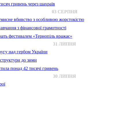
исяч гривень через шахраїв
03 СЕРПНЯ
 умисне вбивство з особливою жорстокістю
авчання з фінансової грамотності
ачать фестивалем «Тернопіль вражає»
31 ЛИПНЯ
ругу над гербом України
аструктури до зими
тила понад 42 тисячі гривень
30 ЛИПНЯ
рої