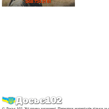
© Досьє 102. Усі права захищені. Передрук матеріалів тільки за