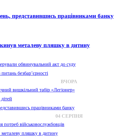
вень, представившись працівниками банку
 кинув металеву пляшку в дитину
ерували обвинувальний акт до суду
 питань безбар’єрності
ВЧОРА
ичний вишкільний табір «Легіонер»
 дітей
представившись працівниками банку
04 СЕРПНЯ
для потреб військовослужбовців
в металеву пляшку в дитину