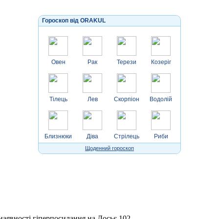
Гороскоп від ORAKUL
Овен
Рак
Терези
Козеріг
Тілець
Лев
Скорпіон
Водолій
Близнюки
Діва
Стрілець
Риби
Щоденний гороскоп
 наявності гіперпосилання на Досьє 102