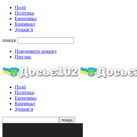
Події
Політика
Економіка
Кримінал
Здоров’я
пошук
Повідомити новину
Про нас
Події
Політика
Економіка
Кримінал
Здоров’я