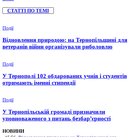
СТАТТІ ПО ТЕМІ
Події
Відновлення природою: на Тернопільщині для
ветеранів війни організували риболовлю
Події
У Тернополі 102 обдарованих учнів і студентів
отримають іменні стипендії
Події
У Тернопільській громаді призначили
уповноваженого з питань безбар’єрності
НОВИНИ