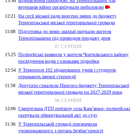
15:56
Відновлення природою: на Тернопільщині для
ветеранів війни організували риболовлю
12:21
На сесії міської ради внесено зміни до бюджету
Тернопільської міської територіальної громади
11:08
Підготовка до зими: шахраї ошукали жителя
Тернопільщини під приводом продажу дров
07 СЕРПНЯ
15:25
Поліцейські виявили у жителя Чортківського району
посвідчення водія з ознаками підробки
12:54
У Тернополі 102 обдарованих учнів і студентів
отримають іменні стипендії
11:58
Депутати схвалили Прогноз бюджету Тернопільської
міської територіальної громади на 2027-2029 роки
06 СЕРПНЯ
12:06
Смертельна ДТП поблизу села Кам’янки: поліцейські
скерували обвинувальний акт до суду
11:36
У Тернопільській громаді призначили
уповноваженого з питань безбар’єрності