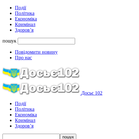
Події
Політика
Економіка
Кримінал
Здоров’я
пошук
Повідомити новину
Про нас
Досьє 102
Події
Політика
Економіка
Кримінал
Здоров’я