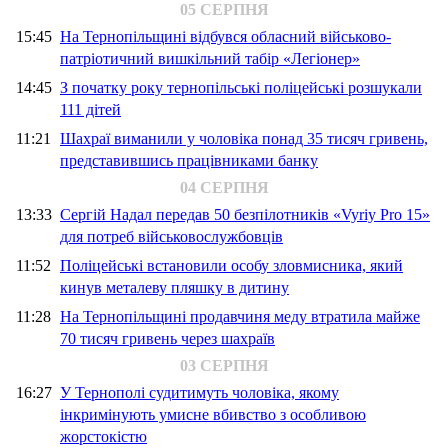
05 СЕРПНЯ
15:45
На Тернопільщині відбувся обласний військово-
патріотичний вишкільний табір «Легіонер»
14:45
З початку року тернопільські поліцейські розшукали
111 дітей
11:21
Шахраї виманили у чоловіка понад 35 тисяч гривень,
представившись працівниками банку
04 СЕРПНЯ
13:33
Сергій Надал передав 50 безпілотників «Vyriy Pro 15»
для потреб військовослужбовців
11:52
Поліцейські встановили особу зловмисника, який
кинув металеву пляшку в дитину
11:28
На Тернопільщині продавчиня меду втратила майже
70 тисяч гривень через шахраїв
03 СЕРПНЯ
16:27
У Тернополі судитимуть чоловіка, якому
інкримінують умисне вбивство з особливою
жорстокістю