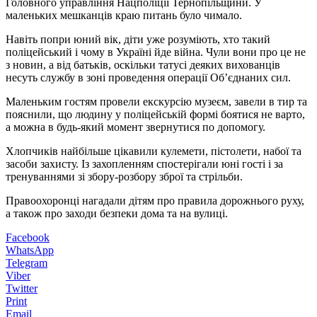
Головного управління Нацполіції Тернопільщини. У
маленьких мешканців краю питань було чимало.
Навіть попри юний вік, діти уже розуміють, хто такий
поліцейський і чому в Україні йде війна. Чули вони про це не
з новин, а від батьків, оскільки татусі деяких вихованців
несуть службу в зоні проведення операції Об’єднаних сил.
Маленьким гостям провели екскурсію музеєм, завели в тир та
пояснили, що людину у поліцейській формі боятися не варто,
а можна в будь-який момент звернутися по допомогу.
Хлопчиків найбільше цікавили кулемети, пістолети, набої та
засоби захисту. Із захопленням спостерігали юні гості і за
тренуваннями зі збору-розбору зброї та стрільби.
Правоохоронці нагадали дітям про правила дорожнього руху,
а також про заходи безпеки дома та на вулиці.
Facebook
WhatsApp
Telegram
Viber
Twitter
Print
Email