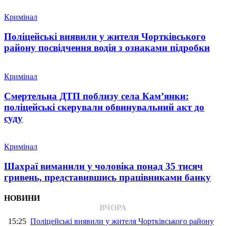
Кримінал
Поліцейські виявили у жителя Чортківського
району посвідчення водія з ознаками підробки
Кримінал
Смертельна ДТП поблизу села Кам’янки:
поліцейські скерували обвинувальний акт до
суду
Кримінал
Шахраї виманили у чоловіка понад 35 тисяч
гривень, представившись працівниками банку
НОВИНИ
ВЧОРА
15:25
Поліцейські виявили у жителя Чортківського району