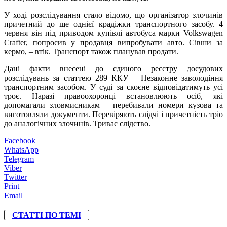
У ході розслідування стало відомо, що організатор злочинів
причетний до ще однієї крадіжки транспортного засобу. 4
червня він під приводом купівлі автобуса марки Volkswagen
Crafter, попросив у продавця випробувати авто. Сівши за
кермо, – втік. Транспорт також планував продати.
Дані факти внесені до єдиного реєстру досудових
розслідувань за статтею 289 ККУ – Незаконне заволодіння
транспортним засобом. У суді за скоєне відповідатимуть усі
троє. Наразі правоохоронці встановлюють осіб, які
допомагали зловмисникам – перебивали номери кузова та
виготовляли документи. Перевіряють слідчі і причетність тріо
до аналогічних злочинів. Триває слідство.
Facebook
WhatsApp
Telegram
Viber
Twitter
Print
Email
СТАТТІ ПО ТЕМІ