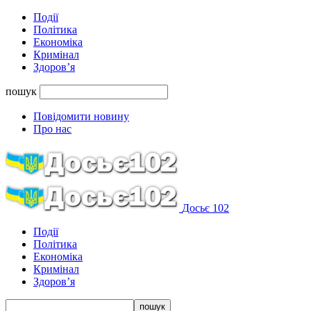
Події
Політика
Економіка
Кримінал
Здоров’я
пошук
Повідомити новину
Про нас
Досьє 102
Події
Політика
Економіка
Кримінал
Здоров’я