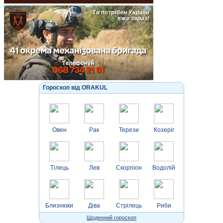
Гороскоп від ORAKUL
Овен
Рак
Терези
Козеріг
Тілець
Лев
Скорпіон
Водолій
Близнюки
Діва
Стрілець
Риби
Щоденний гороскоп