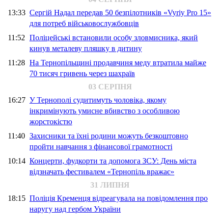
13:33
Сергій Надал передав 50 безпілотників «Vyriy Pro 15»
для потреб військовослужбовців
11:52
Поліцейські встановили особу зловмисника, який
кинув металеву пляшку в дитину
11:28
На Тернопільщині продавчиня меду втратила майже
70 тисяч гривень через шахраїв
03 СЕРПНЯ
16:27
У Тернополі судитимуть чоловіка, якому
інкримінують умисне вбивство з особливою
жорстокістю
11:40
Захисники та їхні родини можуть безкоштовно
пройти навчання з фінансової грамотності
10:14
Концерти, фудкорти та допомога ЗСУ: День міста
відзначать фестивалем «Тернопіль вражає»
31 ЛИПНЯ
18:15
Поліція Кременця відреагувала на повідомлення про
наругу над гербом України