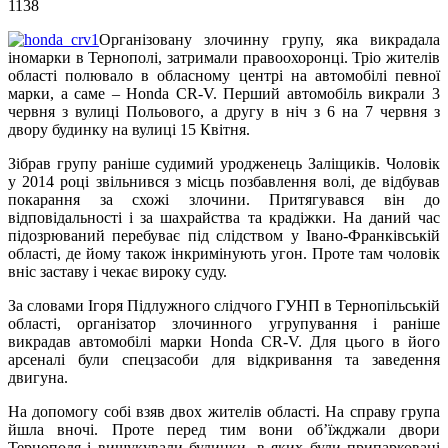
1138
Організовану злочинну групу, яка викрадала
іномарки в Тернополі, затримали правоохоронці. Тріо жителів
області полювало в обласному центрі на автомобілі певної
марки, а саме – Honda CR-V. Перший автомобіль викрали 3
червня з вулиці Польового, а другу в ніч з 6 на 7 червня з
двору будинку на вулиці 15 Квітня.
Зібрав групу раніше судимий уродженець Заліщиків. Чоловік
у 2014 році звільнився з місць позбавлення волі, де відбував
покарання за схожі злочини. Притягувався він до
відповідальності і за шахрайства та крадіжки. На даний час
підозрюваний перебуває під слідством у Івано-Франківській
області, де йому також інкримінують угон. Проте там чоловік
вніс заставу і чекає вироку суду.
За словами Ігоря Підлужного слідчого ГУНП в Тернопільській
області, організатор злочинного угрупування і раніше
викрадав автомобілі марки Honda CR-V. Для цього в його
арсеналі були спецзасоби для відкривання та заведення
двигуна.
На допомогу собі взяв двох жителів області. На справу група
йшла вночі. Проте перед тим вони об’їжджали двори
Тернополя і вишукували будинки, в яких були припарковані