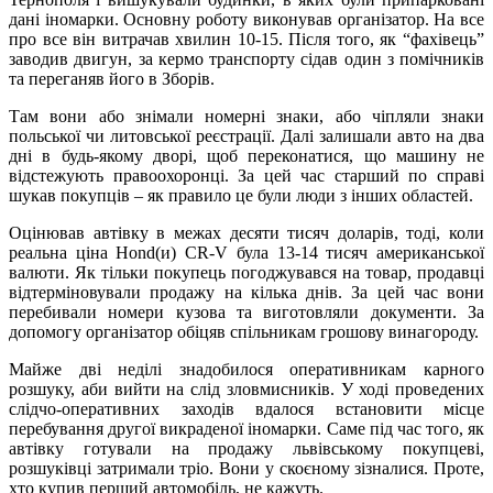
дані іномарки. Основну роботу виконував організатор. На все
про все він витрачав хвилин 10-15. Після того, як “фахівець”
заводив двигун, за кермо транспорту сідав один з помічників
та переганяв його в Зборів.
Там вони або знімали номерні знаки, або чіпляли знаки
польської чи литовської реєстрації. Далі залишали авто на два
дні в будь-якому дворі, щоб переконатися, що машину не
відстежують правоохоронці. За цей час старший по справі
шукав покупців – як правило це були люди з інших областей.
Оцінював автівку в межах десяти тисяч доларів, тоді, коли
реальна ціна Hond(и) CR-V була 13-14 тисяч американської
валюти. Як тільки покупець погоджувався на товар, продавці
відтерміновували продажу на кілька днів. За цей час вони
перебивали номери кузова та виготовляли документи. За
допомогу організатор обіцяв спільникам грошову винагороду.
Майже дві неділі знадобилося оперативникам карного
розшуку, аби вийти на слід зловмисників. У ході проведених
слідчо-оперативних заходів вдалося встановити місце
перебування другої викраденої іномарки. Саме під час того, як
автівку готували на продажу львівському покупцеві,
розшуківці затримали тріо. Вони у скоєному зізналися. Проте,
хто купив перший автомобіль, не кажуть.