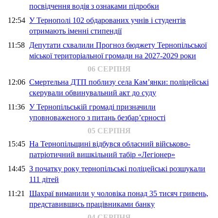
посвідчення водія з ознаками підробки
12:54
У Тернополі 102 обдарованих учнів і студентів
отримають іменні стипендії
11:58
Депутати схвалили Прогноз бюджету Тернопільської
міської територіальної громади на 2027-2029 роки
06 СЕРПНЯ
12:06
Смертельна ДТП поблизу села Кам’янки: поліцейські
скерували обвинувальний акт до суду
11:36
У Тернопільській громаді призначили
уповноваженого з питань безбар’єрності
05 СЕРПНЯ
15:45
На Тернопільщині відбувся обласний військово-
патріотичний вишкільний табір «Легіонер»
14:45
З початку року тернопільські поліцейські розшукали
111 дітей
11:21
Шахраї виманили у чоловіка понад 35 тисяч гривень,
представившись працівниками банку
04 СЕРПНЯ