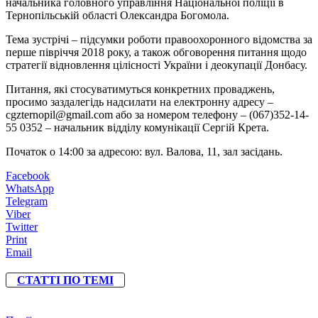
начальника головного управління Національної поліції в
Тернопільській області Олександра Богомола.
Тема зустрічі – підсумки роботи правоохоронного відомства за
перше півріччя 2018 року, а також обговорення питання щодо
стратегії відновлення цілісності України і деокупації Донбасу.
Питання, які стосуватимуться конкретних проваджень,
просимо заздалегідь надсилати на електронну адресу –
cgzternopil@gmail.com або за номером телефону – (067)352-14-
55 0352 – начальник відділу комунікації Сергій Крета.
Початок о 14:00 за адресою: вул. Валова, 11, зал засідань.
Facebook
WhatsApp
Telegram
Viber
Twitter
Print
Email
СТАТТІ ПО ТЕМІ