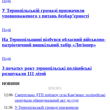
Події
У Тернопільській громаді призначили
уповноваженого з питань безбар’єрності
Події
На Тернопільщині відбувся обласний військово-
патріотичний вишкільний табір «Легіонер»
Події
З початку року тернопільські поліцейські
розшукали 111 дітей
НОВИНИ
ВЧОРА
12:06
Смертельна ДТП поблизу села Кам’янки: поліцейські
скерували обвинувальний акт до суду
11:36
У Тернопільській громаді призначили