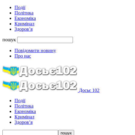
Події
Політика
Економіка
Кримінал
Здоров’я
пошук
Повідомити новину
Про нас
Досьє 102
Події
Політика
Економіка
Кримінал
Здоров’я