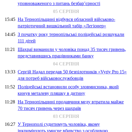
уповноваженого з питань безбар’єрності
05 СЕРПНЯ
15:45
На Тернопільщині відбувся обласний військово-
патріотичний вишкільний табір «Легіонер»
14:45
З початку року тернопільські поліцейські розшукали
111 дітей
11:21
Шахраї виманили у чоловіка понад 35 тисяч гривень,
представившись працівниками банку
04 СЕРПНЯ
13:33
Сергій Надал передав 50 безпілотників «Vyriy Pro 15»
для потреб військовослужбовців
11:52
Поліцейські встановили особу зловмисника, який
кинув металеву пляшку в дитину
11:28
На Тернопільщині продавчиня меду втратила майже
70 тисяч гривень через шахраїв
03 СЕРПНЯ
16:27
У Тернополі судитимуть чоловіка, якому
інкримінують умисне вбивство з особливою