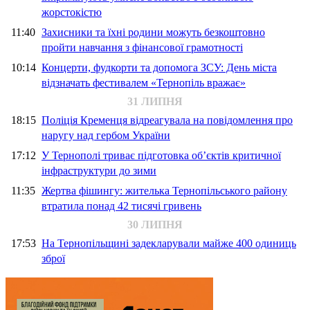
жорстокістю
11:40
Захисники та їхні родини можуть безкоштовно
пройти навчання з фінансової грамотності
10:14
Концерти, фудкорти та допомога ЗСУ: День міста
відзначать фестивалем «Тернопіль вражає»
31 ЛИПНЯ
18:15
Поліція Кременця відреагувала на повідомлення про
наругу над гербом України
17:12
У Тернополі триває підготовка об’єктів критичної
інфраструктури до зими
11:35
Жертва фішингу: жителька Тернопільського району
втратила понад 42 тисячі гривень
30 ЛИПНЯ
17:53
На Тернопільщині задекларували майже 400 одиниць
зброї