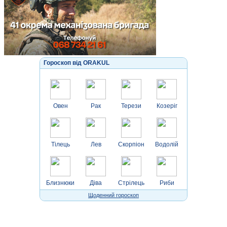
Гороскоп від ORAKUL
Овен
Рак
Терези
Козеріг
Тілець
Лев
Скорпіон
Водолій
Близнюки
Діва
Стрілець
Риби
Щоденний гороскоп