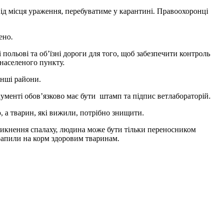
 від місця ураження, перебуватиме у карантині. Правоохоронці
ено.
польові та об’їзні дороги для того, щоб забезпечити контроль
 населеного пункту.
інші райони.
кументі обов’язково має бути штамп та підпис ветлабораторій.
, а тварин, які вижили, потрібно знищити.
иникнення спалаху, людина може бути тільки переносником
рапили на корм здоровим тваринам.