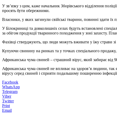
У зв’язку з цим, каже начальник Зборівського відділення поліц
просять бути обережними.
Власники, у яких загинули свійські тварини, повинні здати їх
У Білокриниці та довколишніх селах будуть встановлені спеціал
за обігом продукції тваринного походження у зоні захисту. Пла
Фахівці стверджують, що люди можуть вживати у їжу страви з
Купуючи свинину на ринках та у точках спеціального продажу, 
Африканська чума свиней – страшний вірус, який забирає від 98
Африканська чума свиней не впливає на здоров’я людини, так 
вірусу серед свиней і сприяти подальшому поширенню інфекції
Facebook
WhatsApp
Telegram
Viber
Twitter
Print
Email