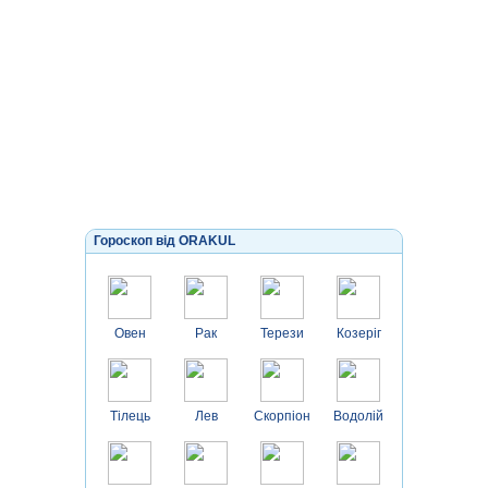
Гороскоп від ORAKUL
Овен
Рак
Терези
Козеріг
Тілець
Лев
Скорпіон
Водолій