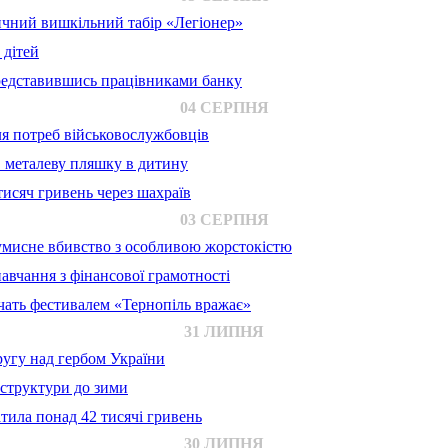
ичний вишкільний табір «Легіонер»
 дітей
представившись працівниками банку
04 СЕРПНЯ
для потреб військовослужбовців
в металеву пляшку в дитину
исяч гривень через шахраїв
03 СЕРПНЯ
 умисне вбивство з особливою жорстокістю
авчання з фінансової грамотності
ачать фестивалем «Тернопіль вражає»
31 ЛИПНЯ
ругу над гербом України
аструктури до зими
тила понад 42 тисячі гривень
30 ЛИПНЯ