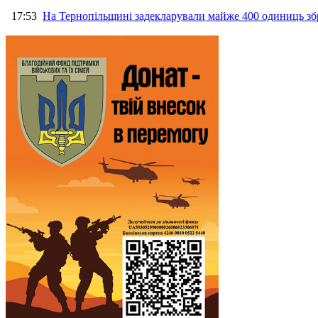
17:53
На Тернопільщині задекларували майже 400 одиниць зб