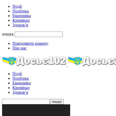
Події
Політика
Економіка
Кримінал
Здоров’я
пошук
Повідомити новину
Про нас
Події
Політика
Економіка
Кримінал
Здоров’я