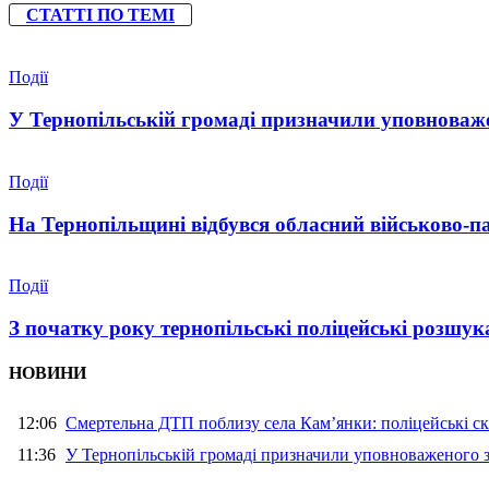
СТАТТІ ПО ТЕМІ
Події
У Тернопільській громаді призначили уповноваже
Події
На Тернопільщині відбувся обласний військово-п
Події
З початку року тернопільські поліцейські розшука
НОВИНИ
12:06
Смертельна ДТП поблизу села Кам’янки: поліцейські ск
11:36
У Тернопільській громаді призначили уповноваженого з