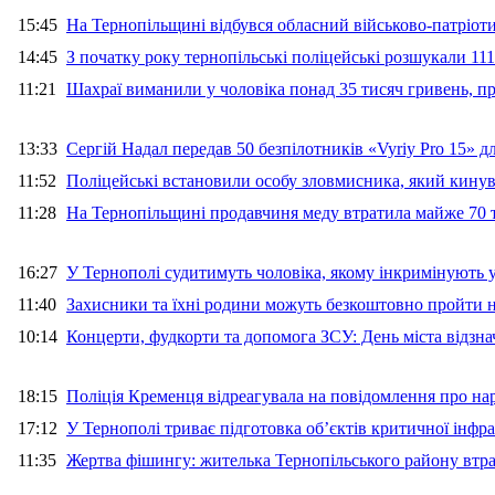
15:45
На Тернопільщині відбувся обласний військово-патріот
14:45
З початку року тернопільські поліцейські розшукали 111
11:21
Шахраї виманили у чоловіка понад 35 тисяч гривень, 
13:33
Сергій Надал передав 50 безпілотників «Vyriy Pro 15» 
11:52
Поліцейські встановили особу зловмисника, який кину
11:28
На Тернопільщині продавчиня меду втратила майже 70 т
16:27
У Тернополі судитимуть чоловіка, якому інкримінують
11:40
Захисники та їхні родини можуть безкоштовно пройти н
10:14
Концерти, фудкорти та допомога ЗСУ: День міста відзн
18:15
Поліція Кременця відреагувала на повідомлення про на
17:12
У Тернополі триває підготовка об’єктів критичної інфр
11:35
Жертва фішингу: жителька Тернопільського району втра