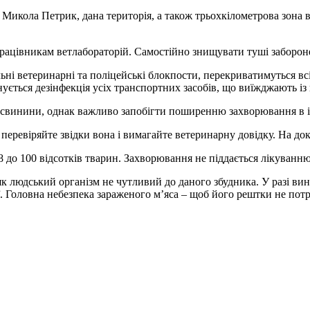
ії Микола Петрик, дана територія, а також трьохкілометрова зона
 працівникам ветлабораторій. Самостійно знищувати туші заборон
ьні ветеринарні та поліцейські блокпости, перекриватимуться всі 
нується дезінфекція усіх транспортних засобів, що виїжджають із
і свинини, однак важливо запобігти поширенню захворювання в 
перевіряйте звідки вона і вимагайте ветеринарну довідку. На до
 до 100 відсотків тварин. Захворювання не піддається лікуванню
як людський організм не чутливий до даного збудника. У разі в
. Головна небезпека зараженого м’яса – щоб його рештки не пот