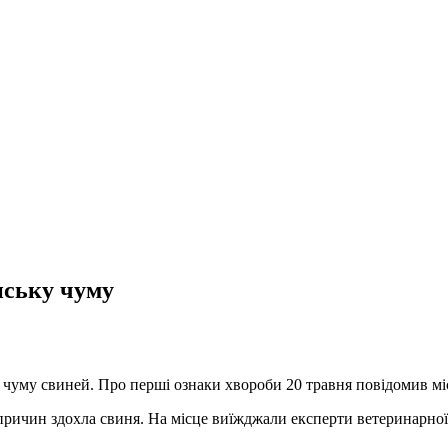
нську чуму
 чуму свиней. Про перші ознаки хвороби 20 травня повідомив м
 причин здохла свиня. На місце виїжджали експерти ветеринарно