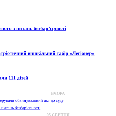
ного з питань безбар’єрності
атріотичний вишкільний табір «Легіонер»
ли 111 дітей
ВЧОРА
ерували обвинувальний акт до суду
 питань безбар’єрності
05 СЕРПНЯ