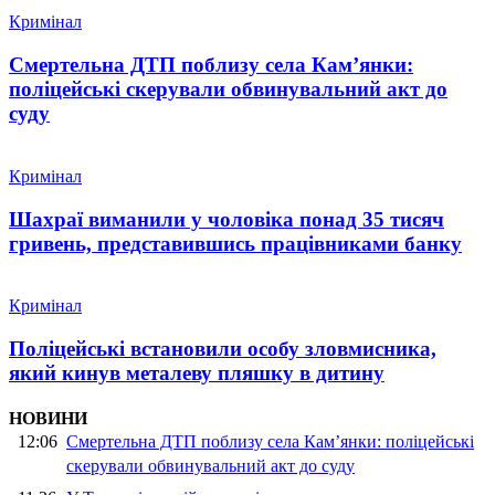
Кримінал
Смертельна ДТП поблизу села Кам’янки:
поліцейські скерували обвинувальний акт до
суду
Кримінал
Шахраї виманили у чоловіка понад 35 тисяч
гривень, представившись працівниками банку
Кримінал
Поліцейські встановили особу зловмисника,
який кинув металеву пляшку в дитину
НОВИНИ
12:06
Смертельна ДТП поблизу села Кам’янки: поліцейські
скерували обвинувальний акт до суду