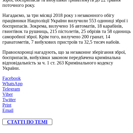
поточного року.
Нагадаємо, за три місяці 2018 року з незаконного обігу
працівники Нацполіції України вилучили 553 одиниці зброї і
боєприпасів. Зокрема, вилучено 16 автоматів, 18 карабінів,
гвинтівок та рушниць, 215 пістолетів, 25 обрізів та 58 одиниць
саморобної зброї. Крім того, вилучено 200 гранат, 14
гранатометів, 7 вибухових пристроїв та 32,5 тисяч набоїв.
Правоохоронці нагадують, що за незаконне зберігання зброї,
боєприпасів, вибухівки законом передбачена кримінальна
відповідальність за ч. 1 ст. 263 Кримінального кодексу
України.
Facebook
WhatsApp
Telegram
Viber
Twitter
Print
Email
СТАТТІ ПО ТЕМІ