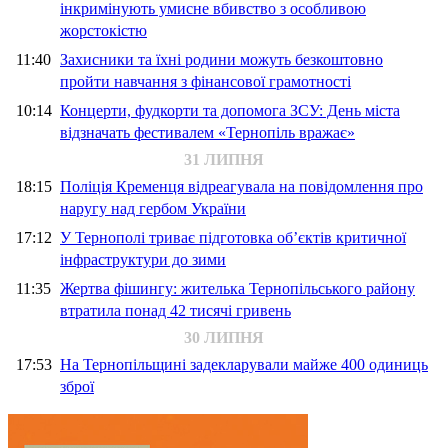
інкримінують умисне вбивство з особливою
жорстокістю
11:40
Захисники та їхні родини можуть безкоштовно
пройти навчання з фінансової грамотності
10:14
Концерти, фудкорти та допомога ЗСУ: День міста
відзначать фестивалем «Тернопіль вражає»
31 ЛИПНЯ
18:15
Поліція Кременця відреагувала на повідомлення про
наругу над гербом України
17:12
У Тернополі триває підготовка об’єктів критичної
інфраструктури до зими
11:35
Жертва фішингу: жителька Тернопільського району
втратила понад 42 тисячі гривень
30 ЛИПНЯ
17:53
На Тернопільщині задекларували майже 400 одиниць
зброї