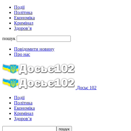
Події
Політика
Економіка
Кримінал
Здоров’я
пошук
Повідомити новину
Про нас
Досьє 102
Події
Політика
Економіка
Кримінал
Здоров’я