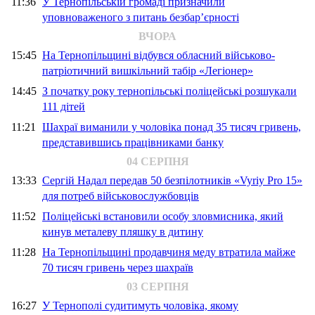
11:36
У Тернопільській громаді призначили
уповноваженого з питань безбар’єрності
ВЧОРА
15:45
На Тернопільщині відбувся обласний військово-
патріотичний вишкільний табір «Легіонер»
14:45
З початку року тернопільські поліцейські розшукали
111 дітей
11:21
Шахраї виманили у чоловіка понад 35 тисяч гривень,
представившись працівниками банку
04 СЕРПНЯ
13:33
Сергій Надал передав 50 безпілотників «Vyriy Pro 15»
для потреб військовослужбовців
11:52
Поліцейські встановили особу зловмисника, який
кинув металеву пляшку в дитину
11:28
На Тернопільщині продавчиня меду втратила майже
70 тисяч гривень через шахраїв
03 СЕРПНЯ
16:27
У Тернополі судитимуть чоловіка, якому