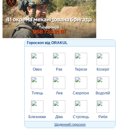
Гороскоп від ORAKUL
Овен
Рак
Терези
Козеріг
Тілець
Лев
Скорпіон
Водолій
Близнюки
Діва
Стрілець
Риби
Щоденний гороскоп