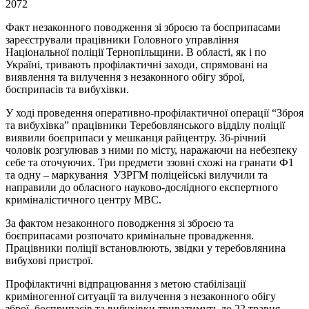
2072
Факт незаконного поводження зі зброєю та боєприпасами
зареєстрували працівники Головного управління
Національної поліції Тернопільщини. В області, як і по
Україні, тривають профілактичні заходи, спрямовані на
виявлення та вилучення з незаконного обігу зброї,
боєприпасів та вибухівки.
У ході проведення оперативно-профілактичної операції “Зброя
та вибухівка” працівники Теребовлянського відділу поліції
виявили боєприпаси у мешканця райцентру. 36-річний
чоловік розгулював з ними по місту, наражаючи на небезпеку
себе та оточуючих. Три предмети ззовні схожі на гранати Ф1
та одну – маркування УЗРГМ поліцейські вилучили та
направили до обласного науково-дослідного експертного
криміналістичного центру МВС.
За фактом незаконного поводження зі зброєю та
боєприпасами розпочато кримінальне провадження.
Працівники поліції встановлюють, звідки у теребовлянина
вибухові пристрої.
Профілактичні відпрацювання з метою стабілізації
криміногенної ситуації та вилучення з незаконного обігу
зброї, боєприпасів та вибухівки триватимуть до 22 травня