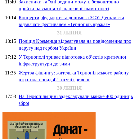
11:40
Захисники та їхні родини можуть безкоштовно
пройти навчання з фінансової грамотності
10:14
Концерти, фудкорти та допомога ЗСУ: День міста
відзначать фестивалем «Тернопіль вражає»
31 ЛИПНЯ
18:15
Поліція Кременця відреагувала на повідомлення про
наругу над гербом України
17:12
У Тернополі триває підготовка об’єктів критичної
інфраструктури до зими
11:35
Жертва фішингу: жителька Тернопільського району
втратила понад 42 тисячі гривень
30 ЛИПНЯ
17:53
На Тернопільщині задекларували майже 400 одиниць
зброї