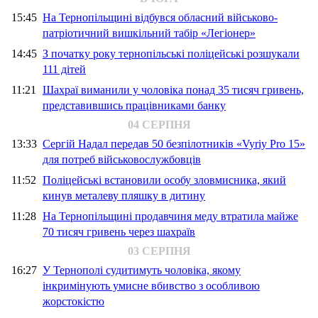
15:45
На Тернопільщині відбувся обласний військово-
патріотичний вишкільний табір «Легіонер»
14:45
З початку року тернопільські поліцейські розшукали
111 дітей
11:21
Шахраї виманили у чоловіка понад 35 тисяч гривень,
представившись працівниками банку
04 СЕРПНЯ
13:33
Сергій Надал передав 50 безпілотників «Vyriy Pro 15»
для потреб військовослужбовців
11:52
Поліцейські встановили особу зловмисника, який
кинув металеву пляшку в дитину
11:28
На Тернопільщині продавчиня меду втратила майже
70 тисяч гривень через шахраїв
03 СЕРПНЯ
16:27
У Тернополі судитимуть чоловіка, якому
інкримінують умисне вбивство з особливою
жорстокістю