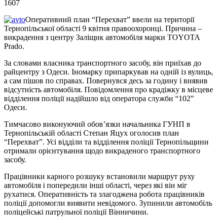
1607
Оперативний план “Перехват” ввели на території
Тернопільської області 9 квітня правоохоронці. Причина –
викрадення з центру Заліщик автомобіля марки TOYOTA
Prado.
За словами власника транспортного засобу, він приїхав до
райцентру з Одеси. Іномарку припаркував на одній із вулиць,
а сам пішов по справах. Повернувся десь за годину і виявив
відсутність автомобіля. Повідомлення про крадіжку в місцеве
відділення поліції надійшло від оператора служби “102”
Одеси.
Тимчасово виконуючий обов’язки начальника ГУНП в
Тернопільській області Степан Яцух оголосив план
“Перехват”. Усі відділи та відділення поліції Тернопільщини
отримали орієнтування щодо викраденого транспортного
засобу.
Працівники карного розшуку встановили маршрут руху
автомобіля і попередили інші області, через які він міг
рухатися. Оперативність та злагоджена робота працівників
поліції допомогли виявити невідомого. Зупинили автомобіль
поліцейські патрульної поліції Вінничини.