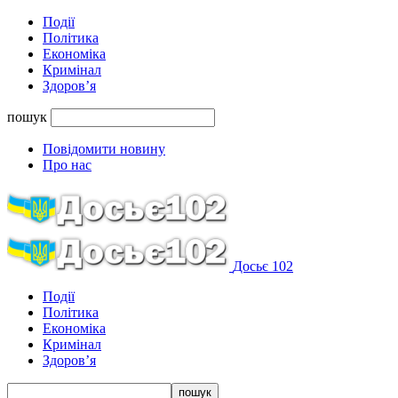
Події
Політика
Економіка
Кримінал
Здоров’я
пошук
Повідомити новину
Про нас
Досьє 102
Події
Політика
Економіка
Кримінал
Здоров’я