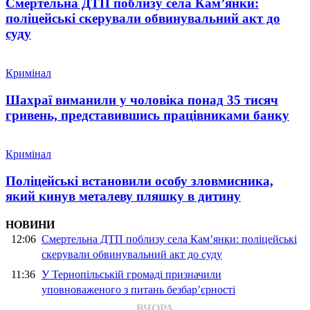
Смертельна ДТП поблизу села Кам’янки:
поліцейські скерували обвинувальний акт до
суду
Кримінал
Шахраї виманили у чоловіка понад 35 тисяч
гривень, представившись працівниками банку
Кримінал
Поліцейські встановили особу зловмисника,
який кинув металеву пляшку в дитину
НОВИНИ
12:06
Смертельна ДТП поблизу села Кам’янки: поліцейські
скерували обвинувальний акт до суду
11:36
У Тернопільській громаді призначили
уповноваженого з питань безбар’єрності
ВЧОРА