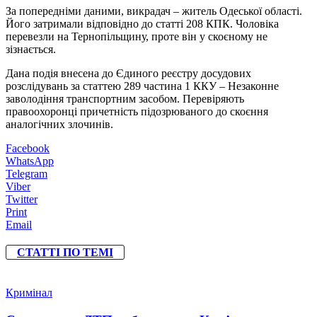
За попередніми даними, викрадач – житель Одеської області.
Його затримали відповідно до статті 208 КПК. Чоловіка
перевезли на Тернопільщину, проте він у скоєному не
зізнається.
Дана подія внесена до Єдиного реєстру досудових
розслідувань за статтею 289 частина 1 ККУ – Незаконне
заволодіння транспортним засобом. Перевіряють
правоохоронці причетність підозрюваного до скоєння
аналогічних злочинів.
Facebook
WhatsApp
Telegram
Viber
Twitter
Print
Email
СТАТТІ ПО ТЕМІ
Кримінал