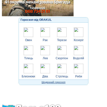
Гороскоп від ORAKUL
Овен
Рак
Терези
Козеріг
Тілець
Лев
Скорпіон
Водолій
Близнюки
Діва
Стрілець
Риби
Щоденний гороскоп