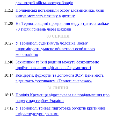
для потреб військовослужбовців
11:52
Поліцейські встановили особу зловмисника, який
кинув металеву пляшку в дитину
11:28
На Тернопільщині продавчиня меду втратила майже
70 тисяч гривень через шахраїв
03 СЕРПНЯ
16:27
У Тернополі судитимуть чоловіка, якому
інкримінують умисне вбивство з особливою
жорстокістю
11:40
Захисники та їхні родини можуть безкоштовно
пройти навчання з фінансової грамотності
10:14
Концерти, фудкорти та допомога ЗСУ: День міста
відзначать фестивалем «Тернопіль вражає»
31 ЛИПНЯ
18:15
Поліція Кременця відреагувала на повідомлення про
наругу над гербом України
17:12
У Тернополі триває підготовка об’єктів критичної
інфраструктури до зими