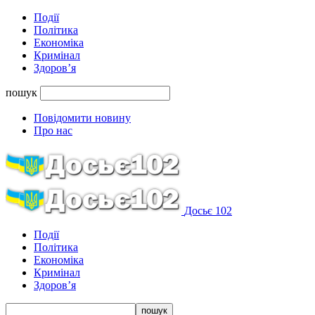
Події
Політика
Економіка
Кримінал
Здоров’я
пошук
Повідомити новину
Про нас
Досьє 102
Події
Політика
Економіка
Кримінал
Здоров’я