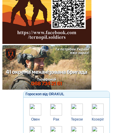
Гороскоп від ORAKUL
Овен
Рак
Терези
Козеріг