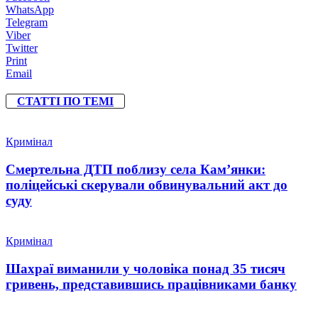
WhatsApp
Telegram
Viber
Twitter
Print
Email
СТАТТІ ПО ТЕМІ
Кримінал
Смертельна ДТП поблизу села Кам’янки:
поліцейські скерували обвинувальний акт до
суду
Кримінал
Шахраї виманили у чоловіка понад 35 тисяч
гривень, представившись працівниками банку