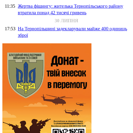
11:35
Жертва фішингу: жителька Тернопільського району
втратила понад 42 тисячі гривень
30 ЛИПНЯ
17:53
На Тернопільщині задекларували майже 400 одиниць
зброї