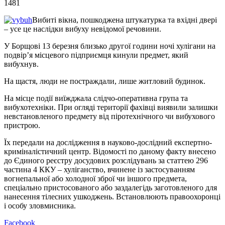
1481
Вибиті вікна, пошкоджена штукатурка та вхідні двері
– усе це наслідки вибуху невідомої речовини.
У Борщові 13 березня близько другої години ночі хулігани на
подвір’я місцевого підприємця кинули предмет, який
вибухнув.
На щастя, люди не постраждали, лише житловий будинок.
На місце події виїжджала слідчо-оперативна група та
вибухотехніки. При огляді території фахівці виявили залишки
невстановленого предмету від піротехнічного чи вибухового
пристрою.
Їх передали на дослідження в науково-дослідний експертно-
криміналістичний центр. Відомості по даному факту внесено
до Єдиного реєстру досудових розслідувань за статтею 296
частина 4 ККУ – хуліганство, вчинене із застосуванням
вогнепальної або холодної зброї чи іншого предмета,
спеціально пристосованого або заздалегідь заготовленого для
нанесення тілесних ушкоджень. Встановлюють правоохоронці
і особу зловмисника.
Facebook