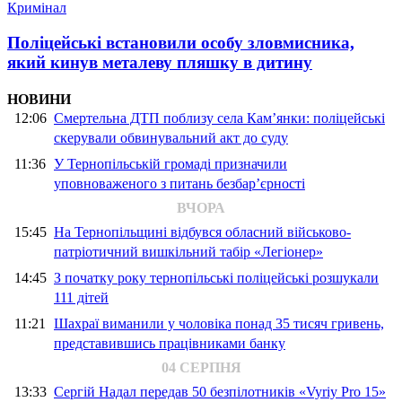
Кримінал
Поліцейські встановили особу зловмисника,
який кинув металеву пляшку в дитину
НОВИНИ
12:06
Смертельна ДТП поблизу села Кам’янки: поліцейські
скерували обвинувальний акт до суду
11:36
У Тернопільській громаді призначили
уповноваженого з питань безбар’єрності
ВЧОРА
15:45
На Тернопільщині відбувся обласний військово-
патріотичний вишкільний табір «Легіонер»
14:45
З початку року тернопільські поліцейські розшукали
111 дітей
11:21
Шахраї виманили у чоловіка понад 35 тисяч гривень,
представившись працівниками банку
04 СЕРПНЯ
13:33
Сергій Надал передав 50 безпілотників «Vyriy Pro 15»