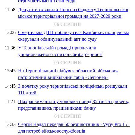
отримають іменні стипендії
11:58
Депутати схвалили Прогноз бюджету Тернопільської
міської територіальної громади на 2027-2029 роки
06 СЕРПНЯ
12:06
Смертельна ДТП поблизу села Кам’янки: поліцейські
скерували обвинувальний акт до суду
11:36
У Тернопільській громаді призначили
уповноваженого з питань безбар’єрності
05 СЕРПНЯ
15:45
На Тернопільщині відбувся обласний військово-
патріотичний вишкільний табір «Легіонер»
14:45
З початку року тернопільські поліцейські розшукали
111 дітей
11:21
Шахраї виманили у чоловіка понад 35 тисяч гривень,
представившись працівниками банку
04 СЕРПНЯ
13:33
Сергій Надал передав 50 безпілотників «Vyriy Pro 15»
для потреб військовослужбовців