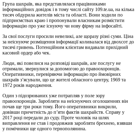
Група шахраїв, яка представлялася працівниками
інформаційних довідок і в тому числі сайту 109.te.ua, на кілька
тисяч обдурила жителів міста та області. Вони ходили по
підприємствах краю і пропонували власникам розмістити
інформацію про уже існуючу чи нову фірму на інфосайті.
За свої послуги просили невеликі, але щоразу різні суми. Ціна
за неіснуюче розміщення інформації коливалася від двохсот до
тисячі гривень. Потенційним клієнтам видавали прихідний
касовий ордер або чек.
Люди, які повелися на розповіді шахраїв, але послугу не
отримали, звернулися за допомогою до правоохоронців.
Оперативники, перевіряючи інформацію про ймовірних
шахраїв з’ясували, що це жителі обласного центру, 1969 та
1972 років народження.
Один з підозрюваних уже потрапляв у поле зору
правоохоронців. Заробляти на неіснуючих оголошеннях він
почав ще три роки тому. Його оперативники викрили,
довівши причетність до п’яти фактів шахрайств. Справу у
2017 році передали до суду. Проте чоловік на шлях
виправлення не став і продовжив заробляти брехнею, взявши
у помічники ще одного тернополянина.