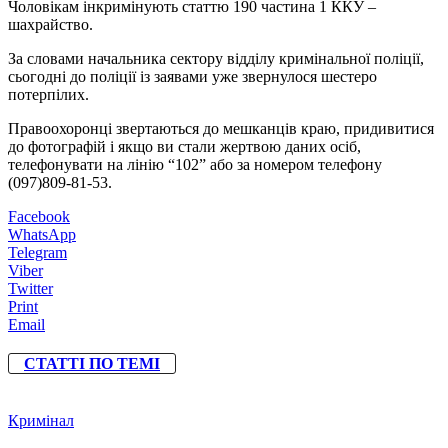
Чоловікам інкримінують статтю 190 частина 1 ККУ –
шахрайство.
За словами начальника сектору відділу кримінальної поліції,
сьогодні до поліції із заявами уже звернулося шестеро
потерпілих.
Правоохоронці звертаються до мешканців краю, придивитися
до фотографій і якщо ви стали жертвою даних осіб,
телефонувати на лінію “102” або за номером телефону
(097)809-81-53.
Facebook
WhatsApp
Telegram
Viber
Twitter
Print
Email
СТАТТІ ПО ТЕМІ
Кримінал