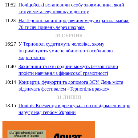
11:52
Поліцейські встановили особу зловмисника, який
кинув металеву пляшку в дитину
11:28
На Тернопільщині продавчиня меду втратила майже
70 тисяч гривень через шахраїв
03 СЕРПНЯ
16:27
У Тернополі судитимуть чоловіка, якому
інкримінують умисне вбивство з особливою
жорстокістю
11:40
Захисники та їхні родини можуть безкоштовно
пройти навчання з фінансової грамотності
10:14
Концерти, фудкорти та допомога ЗСУ: День міста
відзначать фестивалем «Тернопіль вражає»
31 ЛИПНЯ
18:15
Поліція Кременця відреагувала на повідомлення про
наругу над гербом України