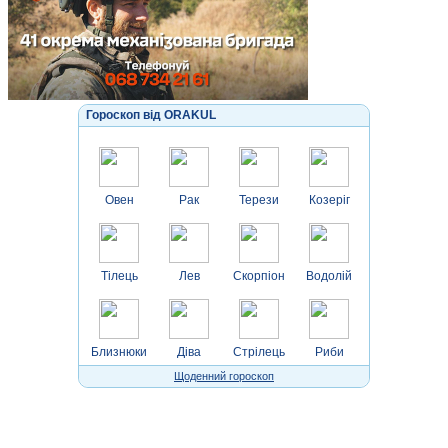
Гороскоп від ORAKUL
Овен
Рак
Терези
Козеріг
Тілець
Лев
Скорпіон
Водолій
Близнюки
Діва
Стрілець
Риби
Щоденний гороскоп