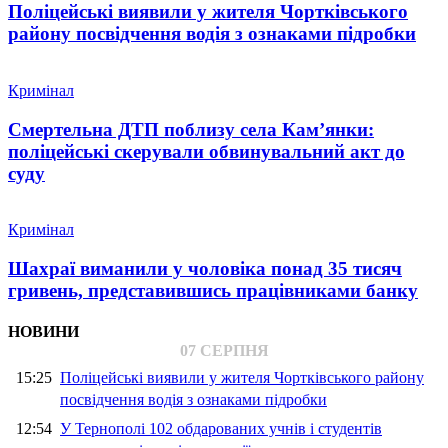
Поліцейські виявили у жителя Чортківського
району посвідчення водія з ознаками підробки
Кримінал
Смертельна ДТП поблизу села Кам’янки:
поліцейські скерували обвинувальний акт до
суду
Кримінал
Шахраї виманили у чоловіка понад 35 тисяч
гривень, представившись працівниками банку
НОВИНИ
07 СЕРПНЯ
15:25
Поліцейські виявили у жителя Чортківського району
посвідчення водія з ознаками підробки
12:54
У Тернополі 102 обдарованих учнів і студентів