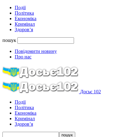
Події
Політика
Економіка
Кримінал
Здоров’я
пошук
Повідомити новину
Про нас
Досьє 102
Події
Політика
Економіка
Кримінал
Здоров’я