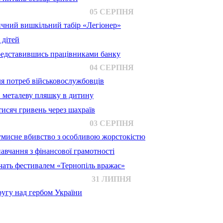
05 СЕРПНЯ
ичний вишкільний табір «Легіонер»
 дітей
представившись працівниками банку
04 СЕРПНЯ
для потреб військовослужбовців
в металеву пляшку в дитину
исяч гривень через шахраїв
03 СЕРПНЯ
 умисне вбивство з особливою жорстокістю
авчання з фінансової грамотності
ачать фестивалем «Тернопіль вражає»
31 ЛИПНЯ
ругу над гербом України