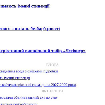
римають іменні стипендії
ного з питань безбар’єрності
атріотичний вишкільний табір «Легіонер»
ВЧОРА
відчення водія з ознаками підробки
ь іменні стипендії
ької територіальної громади на 2027-2029 роки
06 СЕРПНЯ
ерували обвинувальний акт до суду
 питань безбар’єрності