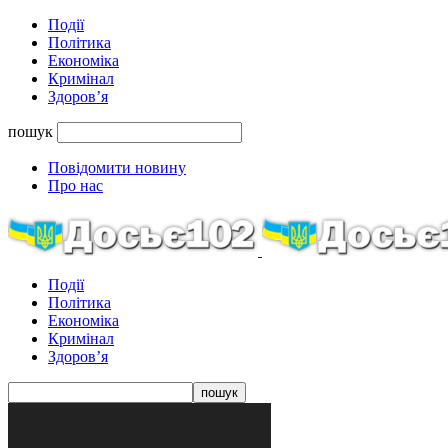
Події
Політика
Економіка
Кримінал
Здоров’я
пошук
Повідомити новину
Про нас
Події
Політика
Економіка
Кримінал
Здоров’я