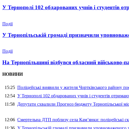
У Тернополі 102 обдарованих учнів і студентів от
Події
У Тернопільській громаді призначили уповноваже
Події
На Тернопільщині відбувся обласний військово-п
НОВИНИ
15:25
Поліцейські виявили у жителя Чортківського району пос
12:54
У Тернополі 102 обдарованих учнів і студентів отримают
11:58
Депутати схвалили Прогноз бюджету Тернопільської міс
12:06
Смертельна ДТП поблизу села Кам’янки: поліцейські ск
11:36
У Тернопільській громаді призначили уповноваженого з