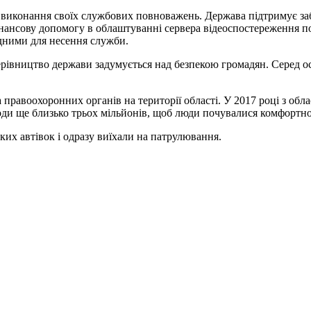
а виконання своїх службових повноважень. Держава підтримує за
ансову допомогу в облаштуванні сервера відеоспостереження по 
дними для несення служби.
ерівництво держави задумується над безпекою громадян. Серед ос
 правоохоронних органів на території області. У 2017 році з обл
оди ще близько трьох мільйонів, щоб люди почувалися комфортно
ких автівок і одразу виїхали на патрулювання.