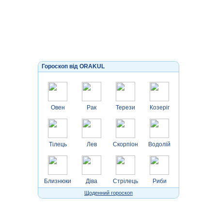
Гороскоп від ORAKUL
Овен
Рак
Терези
Козеріг
Тілець
Лев
Скорпіон
Водолій
Близнюки
Діва
Стрілець
Риби
Щоденний гороскоп