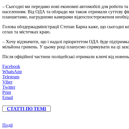
– Сьогодні ми передамо нові економні автомобілі для роботи т
населенням. Від ОДА та облради ми також отримали суттєву фін
планшетами, нагрудними камерами відеоспостереження необхі
Голова облдержадміністрації Степан Барна каже, що сьогодні к
селах та містечках краю.
– Хочу відзначити, що і надалі пріоритетом ОДА буде підтримка
мільйона гривень. У цьому році плануємо спрямувати на ці зах
Після офіційної частини поліцейські отримали ключі від новень
Facebook
WhatsApp
Telegram
Viber
Twitter
Print
Email
СТАТТІ ПО ТЕМІ
Події