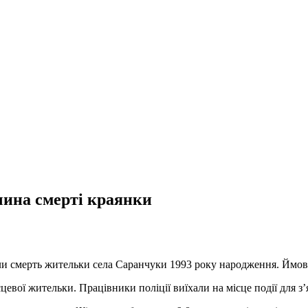
чина смерті краянки
ли смерть жительки села Саранчуки 1993 року народження. Ймов
евої жительки. Працівники поліції виїхали на місце події для з’