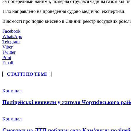
За попередніми даними, померла отруїлася чадним газом від піч
Тіло направлено на проведення судово-медичної експертизи.
Відомості про подію внесено в Єдиний реєстр досудових розслід
Facebook
WhatsApp
Telegram
Viber
Twitter
Print
Email
СТАТТІ ПО ТЕМІ
Кримінал
Поліцейські виявили у жителя Чортківського райо
Кримінал
Смертельна ДТП поблизу села Кам’янки: поліцейс