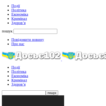
Події
Політика
Економіка
Кримінал
Здоров’я
пошук
Повідомити новину
Про нас
Події
Політика
Економіка
Кримінал
Здоров’я