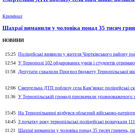
Кримінал
Шахраї виманили у чоловіка понад 35 тисяч гри
НОВИНИ
15:25
Поліцейські виявили у жителя Чортківського району пос
12:54
У Тернополі 102 обдарованих учнів і студентів отримают
11:58
Депутати схвалили Прогноз бюджету Тернопільської міс
12:06
Смертельна ДТП поблизу села Кам’янки: поліцейські ск
11:36
У Тернопільській громаді призначили уповноваженого з
15:45
На Тернопільщині відбувся обласний військово-патріот
14:45
З початку року тернопільські поліцейські розшукали 111
11:21
Шахраї виманили у чоловіка понад 35 тисяч гривень, 