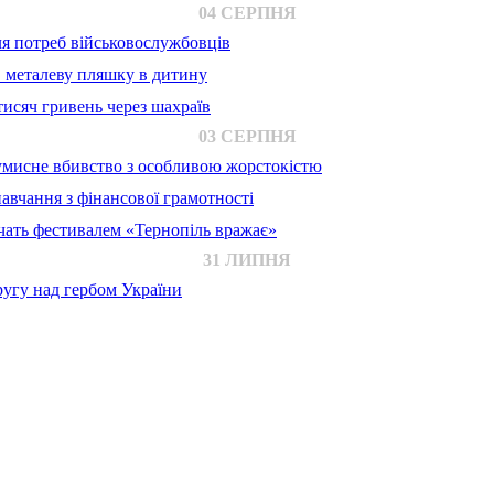
04 СЕРПНЯ
для потреб військовослужбовців
в металеву пляшку в дитину
исяч гривень через шахраїв
03 СЕРПНЯ
 умисне вбивство з особливою жорстокістю
авчання з фінансової грамотності
ачать фестивалем «Тернопіль вражає»
31 ЛИПНЯ
ругу над гербом України