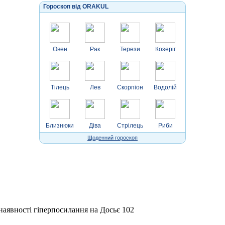
Гороскоп від ORAKUL
Овен
Рак
Терези
Козеріг
Тілець
Лев
Скорпіон
Водолій
Близнюки
Діва
Стрілець
Риби
Щоденний гороскоп
 наявності гіперпосилання на Досьє 102