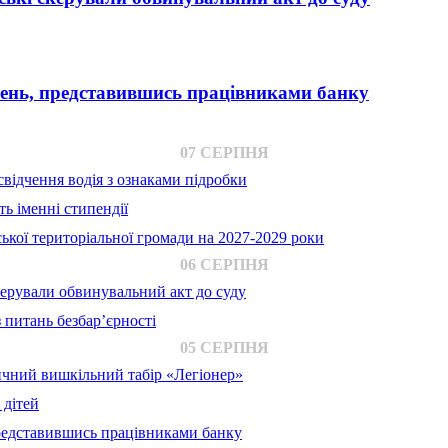
вень, представившись працівниками банку
07 СЕРПНЯ
відчення водія з ознаками підробки
ь іменні стипендії
ької територіальної громади на 2027-2029 роки
06 СЕРПНЯ
ерували обвинувальний акт до суду
 питань безбар’єрності
05 СЕРПНЯ
ичний вишкільний табір «Легіонер»
 дітей
представившись працівниками банку