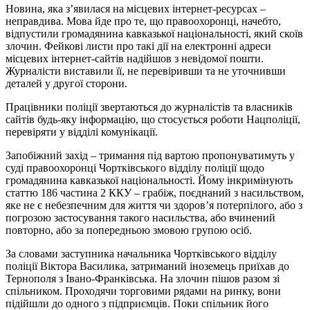
Новина, яка з’явилася на місцевих інтернет-ресурсах –
неправдива. Мова йде про те, що правоохоронці, начебто,
відпустили громадянина кавказької національності, який скоїв
злочин. Фейкові листи про такі дії на електронні адреси
місцевих інтернет-сайтів надійшов з невідомої пошти.
Журналісти виставили її, не перевіривши та не уточнивши
деталей у другої сторони.
Працівники поліції звертаються до журналістів та власників
сайтів будь-яку інформацію, що стосується роботи Нацполіції,
перевіряти у відділі комунікації.
Запобіжний захід – тримання під вартою пропонуватимуть у
суді правоохоронці Чортківського відділу поліції щодо
громадянина кавказької національності. Йому інкримінують
статтю 186 частина 2 ККУ – грабіж, поєднаний з насильством,
яке не є небезпечним для життя чи здоров’я потерпілого, або з
погрозою застосування такого насильства, або вчинений
повторно, або за попередньою змовою групою осіб.
За словами заступника начальника Чортківського відділу
поліції Віктора Василика, затриманий іноземець приїхав до
Тернополя з Івано-Франківська. На злочин пішов разом зі
спільником. Проходячи торговими рядами на ринку, вони
підійшли до одного з підприємців. Поки спільник його