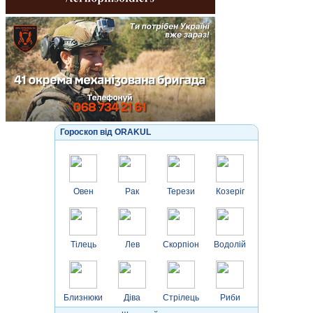
Гороскоп від ORAKUL
Овен
Рак
Терези
Козеріг
Тілець
Лев
Скорпіон
Водолій
Близнюки
Діва
Стрілець
Риби