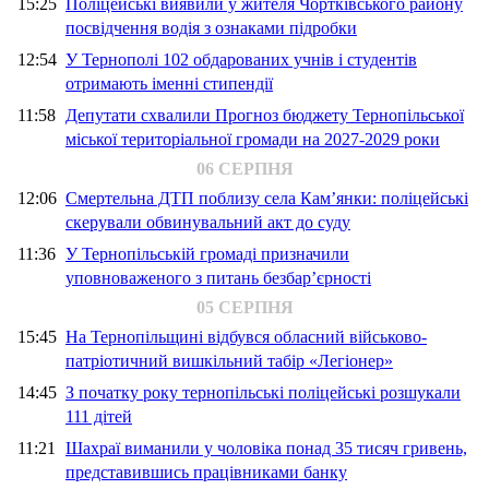
15:25
Поліцейські виявили у жителя Чортківського району
посвідчення водія з ознаками підробки
12:54
У Тернополі 102 обдарованих учнів і студентів
отримають іменні стипендії
11:58
Депутати схвалили Прогноз бюджету Тернопільської
міської територіальної громади на 2027-2029 роки
06 СЕРПНЯ
12:06
Смертельна ДТП поблизу села Кам’янки: поліцейські
скерували обвинувальний акт до суду
11:36
У Тернопільській громаді призначили
уповноваженого з питань безбар’єрності
05 СЕРПНЯ
15:45
На Тернопільщині відбувся обласний військово-
патріотичний вишкільний табір «Легіонер»
14:45
З початку року тернопільські поліцейські розшукали
111 дітей
11:21
Шахраї виманили у чоловіка понад 35 тисяч гривень,
представившись працівниками банку