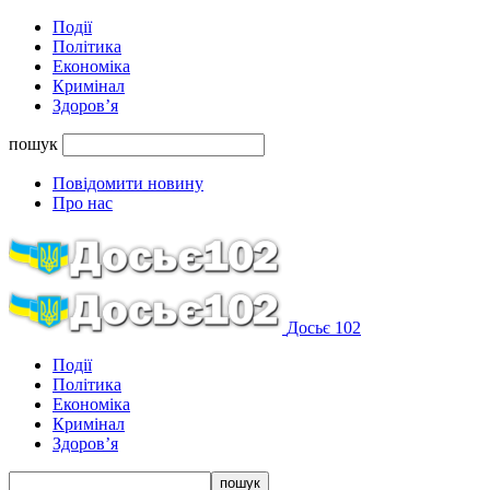
Події
Політика
Економіка
Кримінал
Здоров’я
пошук
Повідомити новину
Про нас
Досьє 102
Події
Політика
Економіка
Кримінал
Здоров’я