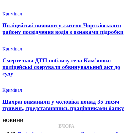
Кримінал
Поліцейські виявили у жителя Чортківського
району посвідчення водія з ознаками підробки
Кримінал
Смертельна ДТП поблизу села Кам’янки:
поліцейські скерували обвинувальний акт до
суду
Кримінал
Шахраї виманили у чоловіка понад 35 тисяч
гривень, представившись працівниками банку
НОВИНИ
ВЧОРА