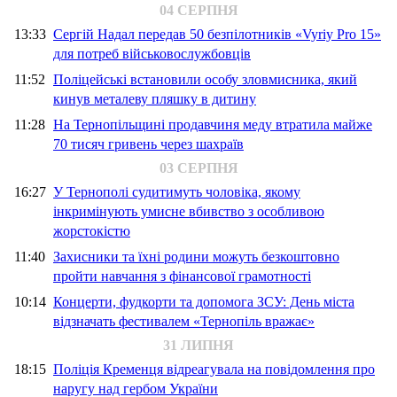
04 СЕРПНЯ
13:33
Сергій Надал передав 50 безпілотників «Vyriy Pro 15»
для потреб військовослужбовців
11:52
Поліцейські встановили особу зловмисника, який
кинув металеву пляшку в дитину
11:28
На Тернопільщині продавчиня меду втратила майже
70 тисяч гривень через шахраїв
03 СЕРПНЯ
16:27
У Тернополі судитимуть чоловіка, якому
інкримінують умисне вбивство з особливою
жорстокістю
11:40
Захисники та їхні родини можуть безкоштовно
пройти навчання з фінансової грамотності
10:14
Концерти, фудкорти та допомога ЗСУ: День міста
відзначать фестивалем «Тернопіль вражає»
31 ЛИПНЯ
18:15
Поліція Кременця відреагувала на повідомлення про
наругу над гербом України