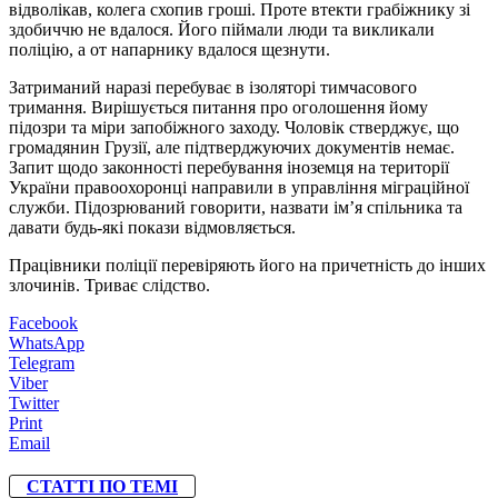
відволікав, колега схопив гроші. Проте втекти грабіжнику зі
здобиччю не вдалося. Його піймали люди та викликали
поліцію, а от напарнику вдалося щезнути.
Затриманий наразі перебуває в ізоляторі тимчасового
тримання. Вирішується питання про оголошення йому
підозри та міри запобіжного заходу. Чоловік стверджує, що
громадянин Грузії, але підтверджуючих документів немає.
Запит щодо законності перебування іноземця на території
України правоохоронці направили в управління міграційної
служби. Підозрюваний говорити, назвати ім’я спільника та
давати будь-які покази відмовляється.
Працівники поліції перевіряють його на причетність до інших
злочинів. Триває слідство.
Facebook
WhatsApp
Telegram
Viber
Twitter
Print
Email
СТАТТІ ПО ТЕМІ