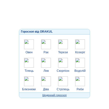
Гороскоп від ORAKUL
Овен
Рак
Терези
Козеріг
Тілець
Лев
Скорпіон
Водолій
Близнюки
Діва
Стрілець
Риби
Щоденний гороскоп