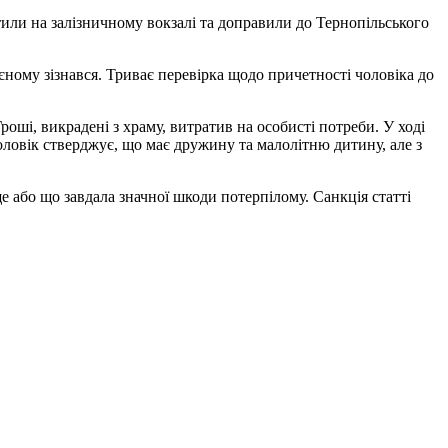
или на залізничному вокзалі та доправили до Тернопільського
єному зізнався. Триває перевірка щодо причетності чоловіка до
оші, викрадені з храму, витратив на особисті потреби. У ході
оловік стверджує, що має дружину та малолітню дитину, але з
 або що завдала значної шкоди потерпілому. Санкція статті