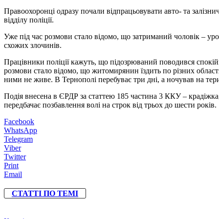
Правоохоронці одразу почали відпрацьовувати авто- та залізни
відділу поліції.
Уже під час розмови стало відомо, що затриманий чоловік – ур
схожих злочинів.
Працівники поліції кажуть, що підозрюваний поводився спокійно
розмови стало відомо, що житомирянин їздить по різних област
ними не живе. В Тернополі перебуває три дні, а ночував на тери
Подія внесена в ЄРДР за статтею 185 частина 3 ККУ – крадіжка
передбачає позбавлення волі на строк від трьох до шести років.
Facebook
WhatsApp
Telegram
Viber
Twitter
Print
Email
СТАТТІ ПО ТЕМІ