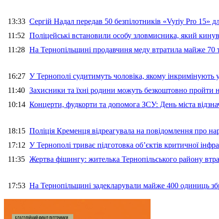
13:33
Сергій Надал передав 50 безпілотників «Vyriy Pro 15» 
11:52
Поліцейські встановили особу зловмисника, який кину
11:28
На Тернопільщині продавчиня меду втратила майже 70 т
16:27
У Тернополі судитимуть чоловіка, якому інкримінують
11:40
Захисники та їхні родини можуть безкоштовно пройти н
10:14
Концерти, фудкорти та допомога ЗСУ: День міста відзн
18:15
Поліція Кременця відреагувала на повідомлення про на
17:12
У Тернополі триває підготовка об’єктів критичної інфр
11:35
Жертва фішингу: жителька Тернопільського району втра
17:53
На Тернопільщині задекларували майже 400 одиниць зб