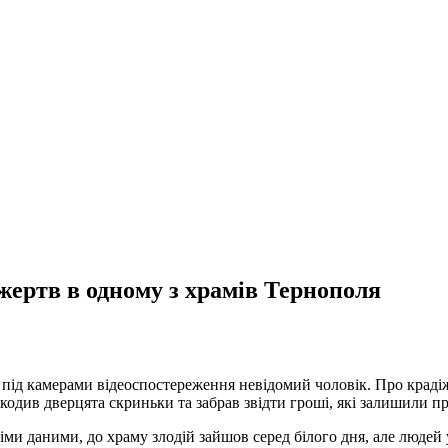
ертв в одному з храмів Тернополя
 під камерами відеоспостереження невідомий чоловік. Про краді
одив дверцята скриньки та забрав звідти гроші, які залишили п
іми даними, до храму злодій зайшов серед білого дня, але людей 