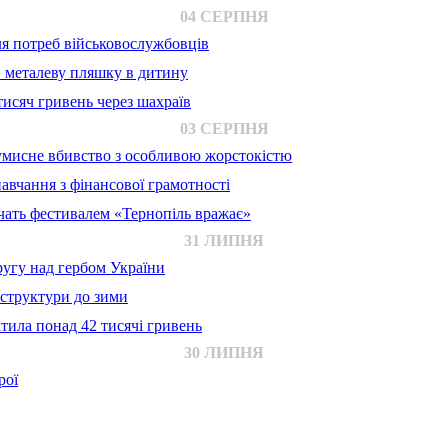
04 СЕРПНЯ
для потреб військовослужбовців
в металеву пляшку в дитину
исяч гривень через шахраїв
03 СЕРПНЯ
 умисне вбивство з особливою жорстокістю
авчання з фінансової грамотності
ачать фестивалем «Тернопіль вражає»
31 ЛИПНЯ
ругу над гербом України
аструктури до зими
тила понад 42 тисячі гривень
30 ЛИПНЯ
рої