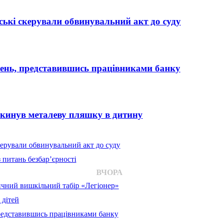
ькі скерували обвинувальний акт до суду
вень, представившись працівниками банку
 кинув металеву пляшку в дитину
ерували обвинувальний акт до суду
 питань безбар’єрності
ВЧОРА
ичний вишкільний табір «Легіонер»
 дітей
представившись працівниками банку