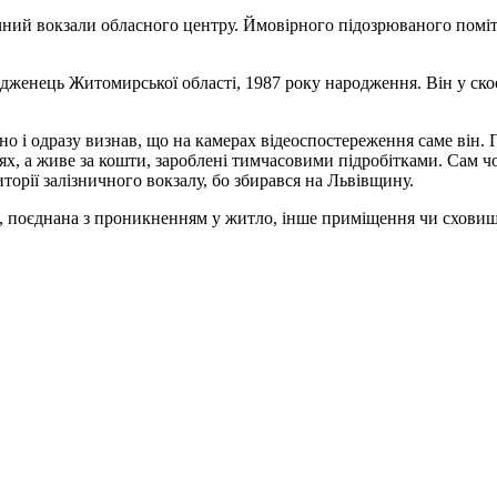
чний вокзали обласного центру. Ймовірного підозрюваного поміт
одженець Житомирської області, 1987 року народження. Він у ско
 і одразу визнав, що на камерах відеоспостереження саме він. Гр
ях, а живе за кошти, зароблені тимчасовими підробітками. Сам ч
торії залізничного вокзалу, бо збирався на Львівщину.
, поєднана з проникненням у житло, інше приміщення чи сховище