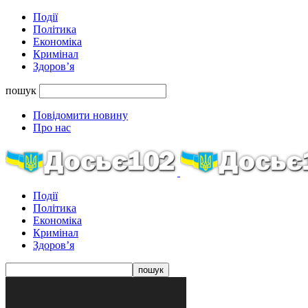
Події
Політика
Економіка
Кримінал
Здоров’я
пошук
Повідомити новину
Про нас
Події
Політика
Економіка
Кримінал
Здоров’я