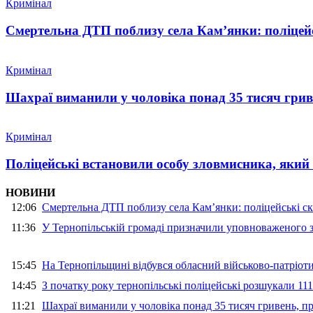
Кримінал
Смертельна ДТП поблизу села Кам’янки: поліцейс
Кримінал
Шахраї виманили у чоловіка понад 35 тисяч гри
Кримінал
Поліцейські встановили особу зловмисника, який
НОВИНИ
12:06
Смертельна ДТП поблизу села Кам’янки: поліцейські ск
11:36
У Тернопільській громаді призначили уповноваженого з
15:45
На Тернопільщині відбувся обласний військово-патріот
14:45
З початку року тернопільські поліцейські розшукали 111
11:21
Шахраї виманили у чоловіка понад 35 тисяч гривень, 