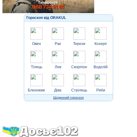
Гороскоп від ORAKUL
Овен
Рак
Терези
Козеріг
Тілець
Лев
Скорпіон
Водолій
Близнюки
Діва
Стрілець
Риби
Щоденний гороскоп