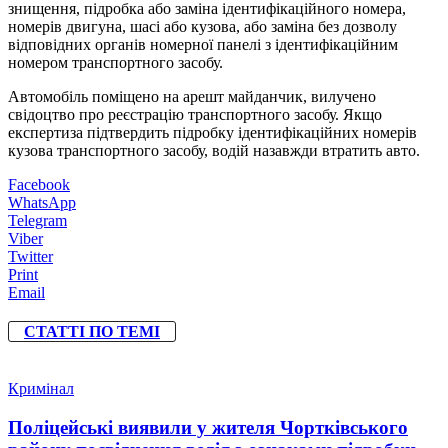
знищення, підробка або заміна ідентифікаційного номера,
номерів двигуна, шасі або кузова, або заміна без дозволу
відповідних органів номерної панелі з ідентифікаційним
номером транспортного засобу.
Автомобіль поміщено на арешт майданчик, вилучено
свідоцтво про реєстрацію транспортного засобу. Якщо
експертиза підтвердить підробку ідентифікаційних номерів
кузова транспортного засобу, водій назавжди втратить авто.
Facebook
WhatsApp
Telegram
Viber
Twitter
Print
Email
СТАТТІ ПО ТЕМІ
Кримінал
Поліцейські виявили у жителя Чортківського