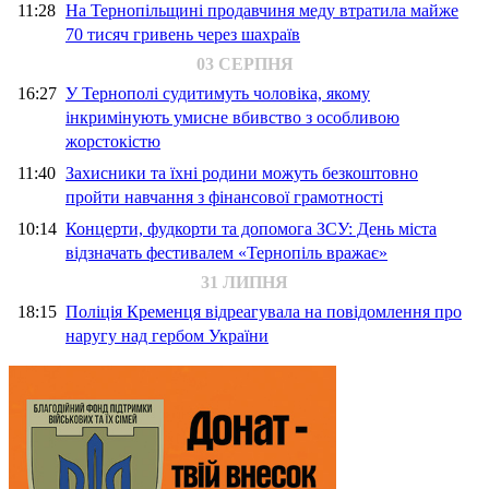
11:28
На Тернопільщині продавчиня меду втратила майже
70 тисяч гривень через шахраїв
03 СЕРПНЯ
16:27
У Тернополі судитимуть чоловіка, якому
інкримінують умисне вбивство з особливою
жорстокістю
11:40
Захисники та їхні родини можуть безкоштовно
пройти навчання з фінансової грамотності
10:14
Концерти, фудкорти та допомога ЗСУ: День міста
відзначать фестивалем «Тернопіль вражає»
31 ЛИПНЯ
18:15
Поліція Кременця відреагувала на повідомлення про
наругу над гербом України