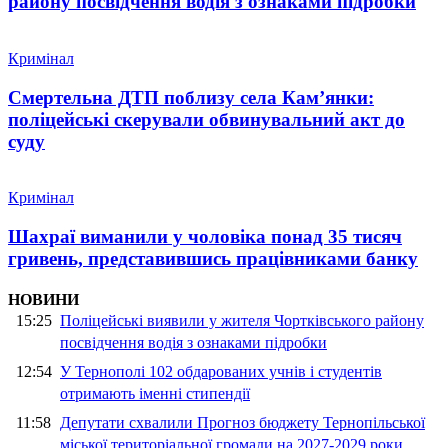
району посвідчення водія з ознаками підробки
Кримінал
Смертельна ДТП поблизу села Кам’янки:
поліцейські скерували обвинувальний акт до
суду
Кримінал
Шахраї виманили у чоловіка понад 35 тисяч
гривень, представившись працівниками банку
НОВИНИ
15:25
Поліцейські виявили у жителя Чортківського району
посвідчення водія з ознаками підробки
12:54
У Тернополі 102 обдарованих учнів і студентів
отримають іменні стипендії
11:58
Депутати схвалили Прогноз бюджету Тернопільської
міської територіальної громади на 2027-2029 роки