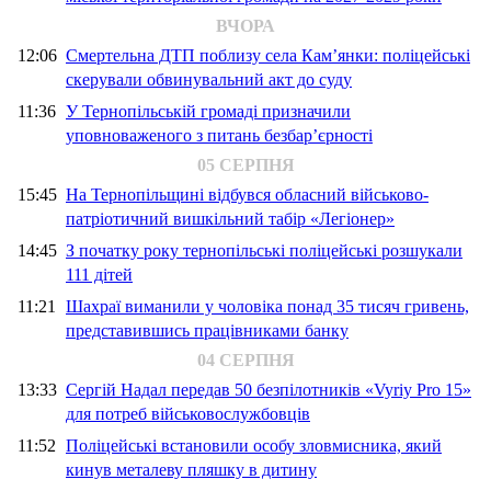
ВЧОРА
12:06
Смертельна ДТП поблизу села Кам’янки: поліцейські
скерували обвинувальний акт до суду
11:36
У Тернопільській громаді призначили
уповноваженого з питань безбар’єрності
05 СЕРПНЯ
15:45
На Тернопільщині відбувся обласний військово-
патріотичний вишкільний табір «Легіонер»
14:45
З початку року тернопільські поліцейські розшукали
111 дітей
11:21
Шахраї виманили у чоловіка понад 35 тисяч гривень,
представившись працівниками банку
04 СЕРПНЯ
13:33
Сергій Надал передав 50 безпілотників «Vyriy Pro 15»
для потреб військовослужбовців
11:52
Поліцейські встановили особу зловмисника, який
кинув металеву пляшку в дитину