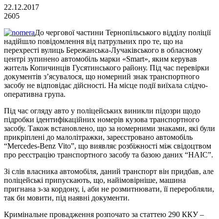
22.12.2017
2605
До чергової частини Тернопільського відділу поліції
надійшло повідомлення від патрульних про те, що на
перехресті вулиць Бережанська-Лучаківського в обласному
центрі зупинено автомобіль марки «Smart», яким керував
житель Копичинців Гусятинського району. Під час перевірки
документів з’ясувалося, що номерний знак транспортного
засобу не відповідає дійсності. На місце події виїхала слідчо-
оперативна група.
Під час огляду авто у поліцейських виникли підозри щодо
підробки ідентифікаційних номерів кузова транспортного
засобу. Також встановлено, що за номерними знаками, які були
прикріплені до малолітражки, зареєстровано автомобіль
“Mercedes-Benz Vito”, що виявляє розбіжності між свідоцтвом
про реєстрацію транспортного засобу та базою даних “НАІС”.
Зі слів власника автомобіля, даний транспорт він придбав, але
поліцейські припускають, що, найімовірніше, машина
пригнана з-за кордону, і, аби не розмитнювати, її переробляли,
так би мовити, під наявні документи.
Кримінальне провадження розпочато за статтею 290 ККУ –